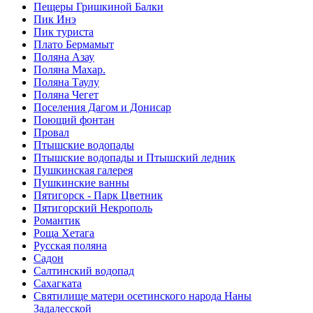
Пещеры Гришкиной Балки
Пик Инэ
Пик туриста
Плато Бермамыт
Поляна Азау
Поляна Махар.
Поляна Таулу
Поляна Чегет
Поселения Дагом и Донисар
Поющий фонтан
Провал
Птышские водопады
Птышские водопады и Птышский ледник
Пушкинская галерея
Пушкинские ванны
Пятигорск - Парк Цветник
Пятигорский Некрополь
Романтик
Роща Хетага
Русская поляна
Садон
Салтинский водопад
Сахагката
Святилище матери осетинского народа Наны
Задалесской