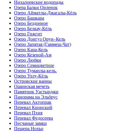
Нихалоевские водопады
Озера Балки Орленок
Озеро Айматлы-Джагалы-Кёль
Озеро Башкара
Озеро Бездонное
Озеро Белкау-Кёль
Озеро Гижгит
Озеро Донгуз Орун–Кель
Озеро Запятая (Гаммеш-Чат)
Озеро Кара-Кель
Озеро Кезеной-Ам
Озеро Любви
Озеро Семицветное
Озеро Туманлы-кель.
Озеро Уллу-Кёль
Островские ванны
Ошинская мечеть
Памятник Уастырджи
Панорама на Эльбрус
Перевал Актопрак
Перевал Кионский
Перевал Пхия
Перевал Федосеева
Песчаные замки
Пещера Нохъо