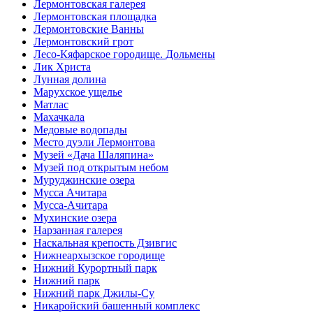
Лермонтовская галерея
Лермонтовская площадка
Лермонтовские Ванны
Лермонтовский грот
Лесо-Кяфарское городище. Дольмены
Лик Христа
Лунная долина
Марухское ущелье
Матлас
Махачкала
Медовые водопады
Место дуэли Лермонтова
Музей «Дача Шаляпина»
Музей под открытым небом
Муруджинские озера
Мусса Ачитара
Мусса-Ачитара
Мухинские озера
Нарзанная галерея
Наскальная крепость Дзивгис
Нижнеархызское городище
Нижний Курортный парк
Нижний парк
Нижний парк Джилы-Су
Никаройский башенный комплекс