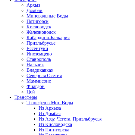
Архыз
Домбай
Минеральные Воды
Пятигорск
Кисловодск
Железноводск
Кабардино-Балкария
Приэльбрусье
Ессентуки
Иноземцево
Ставрополь
Нальчик
Владикавказ
Северная Осетия
Маммисоне
Фиагдон
Цей
Трансферы
Трансфер в Мин Воды
Из Архыза
Из Домбая
Из Азау, Чегета, Приэльбрусья
Из Кисловодска
Из Пятигорска