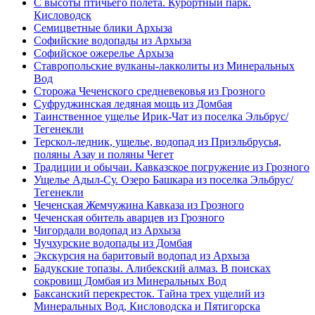
С высоты птичьего полета. Курортный парк.
Кисловодск
Семицветные блики Архыза
Софийские водопады из Архыза
Софийское ожерелье Архыза
Ставропольские вулканы-лакколиты из Минеральных
Вод
Сторожа Чеченского средневековья из Грозного
Суфруджинская ледяная мощь из Домбая
Таинственное ущелье Ирик-Чат из поселка Эльбрус/
Тегенекли
Терскол-ледник, ущелье, водопад из Приэльбрусья,
поляны Азау и поляны Чегет
Традиции и обычаи. Кавказское погружение из Грозного
Ущелье Адыл-Су. Озеро Башкара из поселка Эльбрус/
Тегенекли
Чеченская Жемчужина Кавказа из Грозного
Чеченская обитель аварцев из Грозного
Чигордали водопад из Архыза
Чучхурские водопады из Домбая
Экскурсия на баритовый водопад из Архыза
Бадукские топазы. Алибекский алмаз. В поисках
сокровищ Домбая из Минеральных Вод
Баксанский перекресток. Тайна трех ущелий из
Минеральных Вод, Кисловодска и Пятигорска