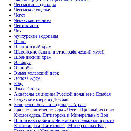
Чегемские водопады
Чегемское ущелье
Чегет
Черекская теснина
Чертов мост
Чох
Чучхурские водопады
Шали
Шаонинский храм
Шаройские башни и этнографический музей
Шоанинский храм
Эльбрус
Эльтюбю
Эммануэлевский парк
Эолова Арфа
Юца
Язык Тролля
Акварельная лирика Русской поляны из Домбая
Бадукские озера из Домбая
Белоречье. Брызги водопада. Архыз
Брат повелителя погоды - Чегет. Приэльбрусье из
Кисловодска, Пятигорска и Минеральных Вод
В поисках гробниц. Чегемский шелковый путь из
Кисловодска, Пятигорска, Минеральных Вод,
Ессентуки и Железноводска