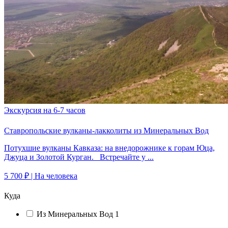
Экскурсия на 6-7 часов
Ставропольские вулканы-лакколиты из Минеральных Вод
Потухшие вулканы Кавказа: на внедорожнике к горам Юца,
Джуца и Золотой Курган. Встречайте у ...
5 700 ₽
| На человека
Куда
Из Минеральных Вод
1