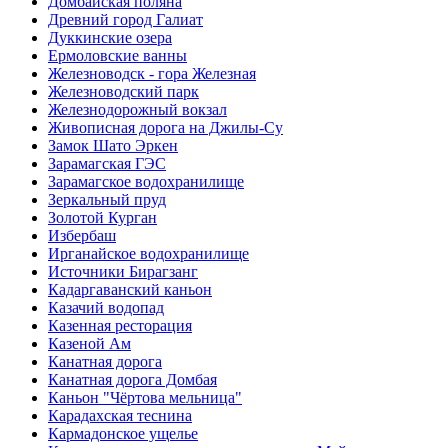
Домбайская поляна
Древний город Галиат
Дуккинские озера
Ермоловские ванны
Железноводск - гора Железная
Железноводский парк
Железнодорожный вокзал
Живописная дорога на Джилы-Су
Замок Шато Эркен
Зарамагская ГЭС
Зарамагское водохранилище
Зеркальный пруд
Золотой Курган
Избербаш
Ирганайское водохранилище
Источники Бирагзанг
Кадаргаванский каньон
Казачий водопад
Казенная ресторация
Казеной Ам
Канатная дорога
Канатная дорога Домбая
Каньон "Чёртова мельница"
Карадахская теснина
Кармадонское ущелье