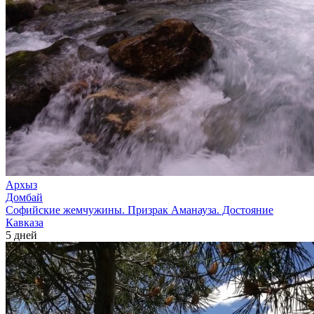
Архыз
Домбай
Софийские жемчужины. Призрак Аманауза. Достояние
Кавказа
5 дней