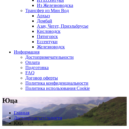
Из Ессентуки
Из Железноводска
Трансфер из Мин Вод
Архыз
Домбай
Азау, Чегет, Приэльбрусье
Кисловодск
Пятигорск
Ессентуки
Железноводск
Информация
Достопримечательности
Оплата
Подготовка
FAQ
Договор оферты
Политика конфиденциальности
Политика использования Cookie
Юца
Главная
Достопримечательности
Юца