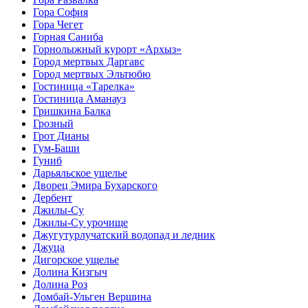
Гора София
Гора Чегет
Горная Саниба
Горнолыжный курорт «Архыз»
Город мертвых Даргавс
Город мертвых Эльтюбю
Гостиница «Тарелка»
Гостиница Аманауз
Гришкина Балка
Грозный
Грот Дианы
Гум-Баши
Гуниб
Дарьяльское ущелье
Дворец Эмира Бухарского
Дербент
Джилы-Су
Джилы-Су урочище
Джугутурлучатский водопад и ледник
Джуца
Дигорское ущелье
Долина Кизгыч
Долина Роз
Домбай-Ульген Вершина