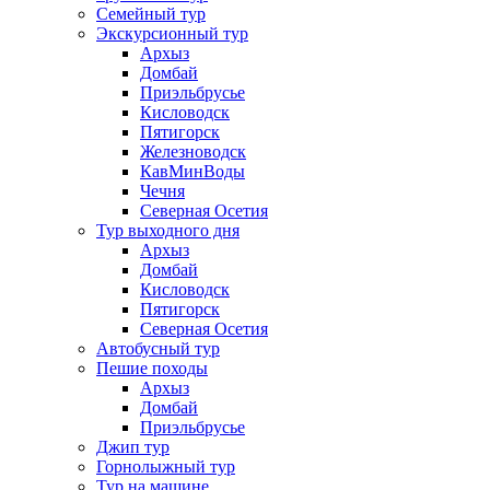
Семейный тур
Экскурсионный тур
Архыз
Домбай
Приэльбрусье
Кисловодск
Пятигорск
Железноводск
КавМинВоды
Чечня
Северная Осетия
Тур выходного дня
Архыз
Домбай
Кисловодск
Пятигорск
Северная Осетия
Автобусный тур
Пешие походы
Архыз
Домбай
Приэльбрусье
Джип тур
Горнолыжный тур
Тур на машине