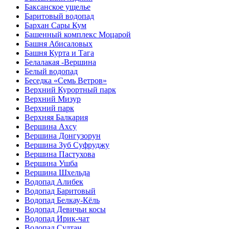
Баксанское ущелье
Баритовый водопад
Бархан Сары Кум
Башенный комплекс Моцарой
Башня Абисаловых
Башня Курта и Тага
Белалакая -Вершина
Белый водопад
Беседка «Семь Ветров»
Верхний Курортный парк
Верхний Мизур
Верхний парк
Верхняя Балкария
Вершина Ахсу
Вершина Донгузорун
Вершина Зуб Суфруджу
Вершина Пастухова
Вершина Ушба
Вершина Шхельда
Водопад Алибек
Водопад Баритовый
Водопад Белкау-Кёль
Водопад Девичьи косы
Водопад Ирик-чат
Водопад Султан