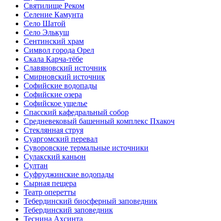
Святилище Реком
Селение Камунта
Село Шатой
Село Элькуш
Сентинский храм
Символ города Орел
Скала Карча-тёбе
Славяновский источник
Смирновский источник
Софийские водопады
Софийские озера
Софийское ущелье
Спасский кафедральный собор
Средневековый башенный комплекс Пхакоч
Стеклянная струя
Суаргомский перевал
Суворовские термальные источники
Сулакский каньон
Султан
Суфруджинские водопады
Сырная пещера
Театр оперетты
Тебердинский биосферный заповедник
Тебердинский заповедник
Теснина Ахсинта