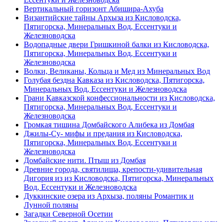
Вертикальный горизонт Абишира-Ахуба
Византийские тайны Архыза из Кисловодска,
Пятигорска, Минеральных Вод, Ессентуки и
Железноводска
Водопадные двери Гришкиной балки из Кисловодска,
Пятигорска, Минеральных Вод, Ессентуки и
Железноводска
Волки, Великаны, Кольца и Мед из Минеральных Вод
Голубая бездна Кавказа из Кисловодска, Пятигорска,
Минеральных Вод, Ессентуки и Железноводска
Грани Кавказской конфессиональности из Кисловодска,
Пятигорска, Минеральных Вод, Ессентуки и
Железноводска
Громкая тишина Домбайского Алибека из Домбая
Джилы-Су- мифы и предания из Кисловодска,
Пятигорска, Минеральных Вод, Ессентуки и
Железноводска
Домбайские нити. Птыш из Домбая
Древние города, святилища, крепости-удивительная
Дигория из из Кисловодска, Пятигорска, Минеральных
Вод, Ессентуки и Железноводска
Дуккинские озера из Архыза, поляны Романтик и
Лунной поляны
Загадки Северной Осетии