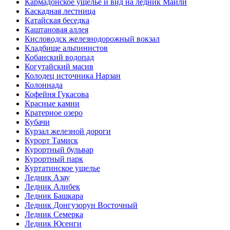
Кармадонское ущелье и вид на ледник Майли
Каскадная лестница
Катайская беседка
Каштановая аллея
Кисловодск железнодорожный вокзал
Кладбище альпинистов
Кобанский водопад
Когутайский масив
Колодец источника Нарзан
Колоннада
Кофейня Гукасова
Красные камни
Кратерное озеро
Кубачи
Курзал железной дороги
Курорт Тамиск
Курортный бульвар
Курортный парк
Куртатинское ущелье
Ледник Азау
Ледник Алибек
Ледник Башкара
Ледник Донгузорун Восточный
Ледник Семерка
Ледник Юсенги