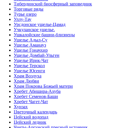
Тибердинский биосферный заповедник
Торговые ряды
Турье озеро
Уллу-Тау
Урсдонское ущелье-Цамад
Учкуланское ущелье.
Ушкалойские башни-близнецы
Ущелье Адыл-Су
Ущелье Аманауз
Ущелье Гоначхир
Ущелье Домбай-Ульген
Ущелье Ирик-Чат
Ущелье Терскол
Ущелье Юсенги
Храм Воздуха
Храм Любви
Храм Покрова Божьей матери
Хребет Абишира-Ахуба
Хребет Семенов-Баши
Хребет Чагет-Чат
Хунзах
Цветочный календарь
Цейский водопад
Цейский ледник
Чанты-Аргунский пресный источник