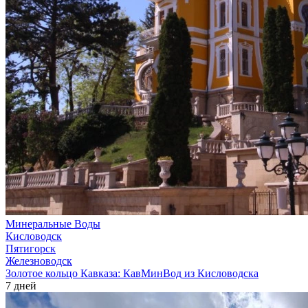
Минеральные Воды
Кисловодск
Пятигорск
Железноводск
Золотое кольцо Кавказа: КавМинВод из Кисловодска
7 дней