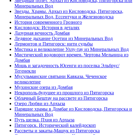
Звездный полет. Архыз из Кисловодска, Пятигорска или
Минеральных Вод
Звезды. Храмы. Архыз из Кисловодска, Пятигорска,
Минеральных Вод, Ессентуки и Железноводска
История современного Грозного
Кисловодск: История в деталях
Лазурная вечность Домбая
Ледяное дыхание Осетии из Минеральных Вод
Лермонтов и Пятигорск: нити судьбы
Мистика и великолепие Уллу-тау из Минеральных Вод
Мистический водоворот времен. Чертова Мельница из
Домбая
Мощь и загадочность Юсенги из поселка Эльбрус/
Тегенекли
Мусульманские святыни Кавказа. Чеченское
великолепие
Мухинские озера из Домбая
Некрополь-будущее из прошлого из Пятигорска
Облачный Бештау на рассвете из Пятигорска
Озеро Любви из Архыза
Парящие храмы в Домбае из Кисловодска, Пятигорска и
Минеральных Вод
Путь шелка. Пхия из Архыза
Пятигорск. Исторический калейдоскоп
Рассветы и закаты-Машук из Пятигорска