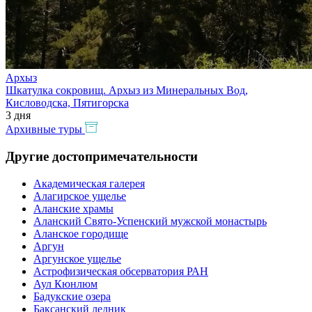
Архыз
Шкатулка сокровищ. Архыз из Минеральных Вод,
Кисловодска, Пятигорска
3 дня
Архивные туры
Другие достопримечательности
Академическая галерея
Алагирское ущелье
Аланские храмы
Аланский Свято-Успенский мужской монастырь
Аланское городище
Аргун
Аргунское ущелье
Астрофизическая обсерватория РАН
Аул Кюнлюм
Бадукские озера
Баксанский ледник