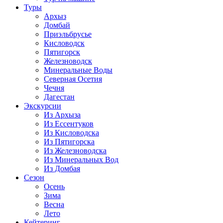
Туры
Архыз
Домбай
Приэльбрусье
Кисловодск
Пятигорск
Железноводск
Минеральные Воды
Северная Осетия
Чечня
Дагестан
Экскурсии
Из Архыза
Из Ессентуков
Из Кисловодска
Из Пятигорска
Из Железноводска
Из Минеральных Вод
Из Домбая
Сезон
Осень
Зима
Весна
Лето
Кейтеринг