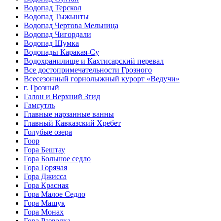
Водопад Терскол
Водопад Тыжынты
Водопад Чертова Мельница
Водопад Чигордали
Водопад Шумка
Водопады Каракая-Су
Водохранилище и Кахтисарский перевал
Все достопримечательности Грозного
Всесезонный горнолыжный курорт «Ведучи»
г. Грозный
Галон и Верхний Згид
Гамсутль
Главные нарзанные ванны
Главный Кавказский Хребет
Голубые озера
Гоор
Гора Бештау
Гора Большое седло
Гора Горячая
Гора Джисса
Гора Красная
Гора Малое Седло
Гора Машук
Гора Монах
Гора Развалка