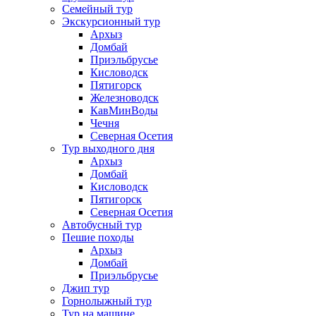
Семейный тур
Экскурсионный тур
Архыз
Домбай
Приэльбрусье
Кисловодск
Пятигорск
Железноводск
КавМинВоды
Чечня
Северная Осетия
Тур выходного дня
Архыз
Домбай
Кисловодск
Пятигорск
Северная Осетия
Автобусный тур
Пешие походы
Архыз
Домбай
Приэльбрусье
Джип тур
Горнолыжный тур
Тур на машине