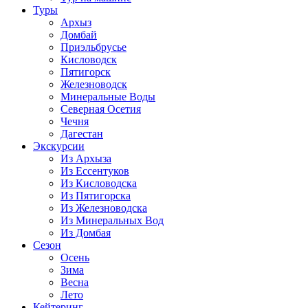
Туры
Архыз
Домбай
Приэльбрусье
Кисловодск
Пятигорск
Железноводск
Минеральные Воды
Северная Осетия
Чечня
Дагестан
Экскурсии
Из Архыза
Из Ессентуков
Из Кисловодска
Из Пятигорска
Из Железноводска
Из Минеральных Вод
Из Домбая
Сезон
Осень
Зима
Весна
Лето
Кейтеринг