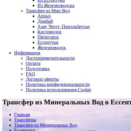
Из Ессентуки
Из Железноводска
Трансфер из Мин Вод
Архыз
Домбай
Азау, Чегет, Приэльбрусье
Кисловодск
Пятигорск
Ессентуки
Железноводск
Информация
Достопримечательности
Оплата
Подготовка
FAQ
Договор оферты
Политика конфиденциальности
Политика использования Cookie
Трансфер из Минеральных Вод в Ессен
Главная
Трансферы
Трансфер из Минеральных Вод
Ессентуки