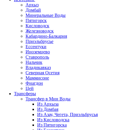
Архыз
Домбай
Минеральные Воды
Пятигорск
Кисловодск
Железноводск
Кабардино-Балкария
Приэльбрусье
Ессентуки
Иноземцево
Ставрополь
Нальчик
Владикавказ
Северная Осетия
Маммисоне
Фиагдон
Цей
Трансферы
Трансфер в Мин Воды
Из Архыза
Из Домбая
Из Азау, Чегета, Приэльбрусья
Из Кисловодска
Из Пятигорска