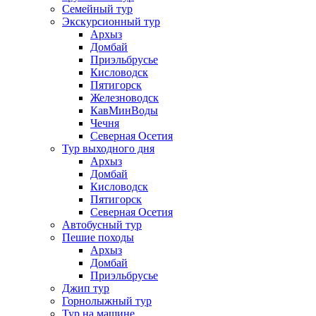
Семейный тур
Экскурсионный тур
Архыз
Домбай
Приэльбрусье
Кисловодск
Пятигорск
Железноводск
КавМинВоды
Чечня
Северная Осетия
Тур выходного дня
Архыз
Домбай
Кисловодск
Пятигорск
Северная Осетия
Автобусный тур
Пешие походы
Архыз
Домбай
Приэльбрусье
Джип тур
Горнолыжный тур
Тур на машине