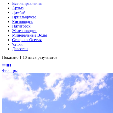
Все направления
Архыз
Домбай
Приэльбрусье
Кисловодск
Пятигорск
Железноводск
Минеральные Воды
Северная Осетия
Чечня
Дагестан
Показано 1-
10
из
28
результатов
Фильтры