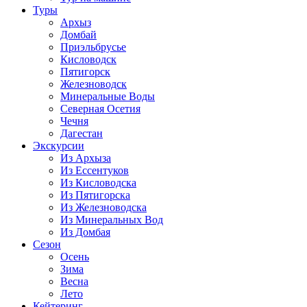
Туры
Архыз
Домбай
Приэльбрусье
Кисловодск
Пятигорск
Железноводск
Минеральные Воды
Северная Осетия
Чечня
Дагестан
Экскурсии
Из Архыза
Из Ессентуков
Из Кисловодска
Из Пятигорска
Из Железноводска
Из Минеральных Вод
Из Домбая
Сезон
Осень
Зима
Весна
Лето
Кейтеринг