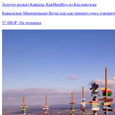
Золотое кольцо Кавказа: КавМинВод из Кисловодска
Кавказские Минеральные Воды или как принято здесь говорить
57 000 ₽
| На человека