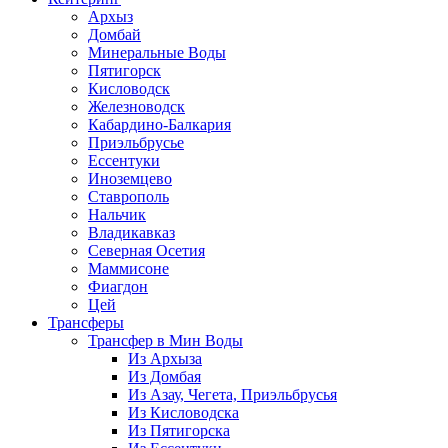
Архыз
Домбай
Минеральные Воды
Пятигорск
Кисловодск
Железноводск
Кабардино-Балкария
Приэльбрусье
Ессентуки
Иноземцево
Ставрополь
Нальчик
Владикавказ
Северная Осетия
Маммисоне
Фиагдон
Цей
Трансферы
Трансфер в Мин Воды
Из Архыза
Из Домбая
Из Азау, Чегета, Приэльбрусья
Из Кисловодска
Из Пятигорска