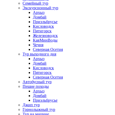
Семейный тур
Экскурсионный тур
Архыз
Домбай
Приэльбрусье
Кисловодск
Пятигорск
Железноводск
КавМинВоды
Чечня
Северная Осетия
Тур выходного дня
Архыз
Домбай
Кисловодск
Пятигорск
Северная Осетия
Автобусный тур
Пешие походы
Архыз
Домбай
Приэльбрусье
Джип тур
Горнолыжный тур
Тур на машине