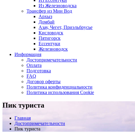
Из Ессентуки
Из Железноводска
Трансфер из Мин Вод
Архыз
Домбай
Азау, Чегет, Приэльбрусье
Кисловодск
Пятигорск
Ессентуки
Железноводск
Информация
Достопримечательности
Оплата
Подготовка
FAQ
Договор оферты
Политика конфиденциальности
Политика использования Cookie
Пик туриста
Главная
Достопримечательности
Пик туриста