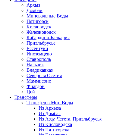
Архыз
Домбай
Минеральные Воды
Пятигорск
Кисловодск
Железноводск
Кабардино-Балкария
Приэльбрусье
Ессентуки
Иноземцево
Ставрополь
Нальчик
Владикавказ
Северная Осетия
Маммисоне
Фиагдон
Цей
Трансферы
Трансфер в Мин Воды
Из Архыза
Из Домбая
Из Азау, Чегета, Приэльбрусья
Из Кисловодска
Из Пятигорска