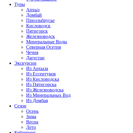
Туры
Архыз
Домбай
Приэльбрусье
Кисловодск
Пятигорск
Железноводск
Минеральные Воды
Северная Осетия
Чечня
Дагестан
Экскурсии
Из Архыза
Из Ессентуков
Из Кисловодска
Из Пятигорска
Из Железноводска
Из Минеральных Вод
Из Домбая
Сезон
Осень
Зима
Весна
Лето
Кейтеринг