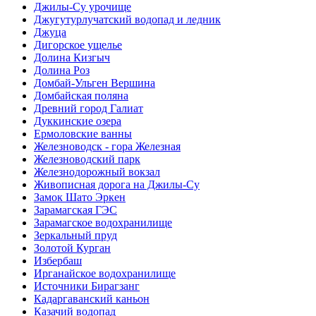
Джилы-Су урочище
Джугутурлучатский водопад и ледник
Джуца
Дигорское ущелье
Долина Кизгыч
Долина Роз
Домбай-Ульген Вершина
Домбайская поляна
Древний город Галиат
Дуккинские озера
Ермоловские ванны
Железноводск - гора Железная
Железноводский парк
Железнодорожный вокзал
Живописная дорога на Джилы-Су
Замок Шато Эркен
Зарамагская ГЭС
Зарамагское водохранилище
Зеркальный пруд
Золотой Курган
Избербаш
Ирганайское водохранилище
Источники Бирагзанг
Кадаргаванский каньон
Казачий водопад