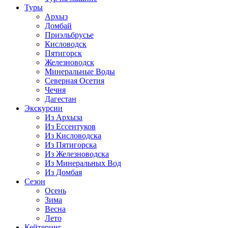
Туры
Архыз
Домбай
Приэльбрусье
Кисловодск
Пятигорск
Железноводск
Минеральные Воды
Северная Осетия
Чечня
Дагестан
Экскурсии
Из Архыза
Из Ессентуков
Из Кисловодска
Из Пятигорска
Из Железноводска
Из Минеральных Вод
Из Домбая
Сезон
Осень
Зима
Весна
Лето
Кейтеринг