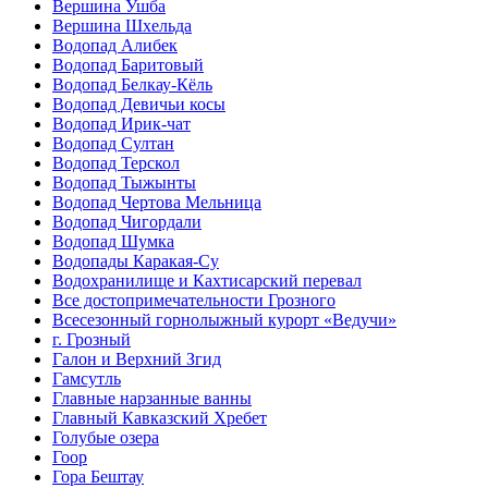
Вершина Ушба
Вершина Шхельда
Водопад Алибек
Водопад Баритовый
Водопад Белкау-Кёль
Водопад Девичьи косы
Водопад Ирик-чат
Водопад Султан
Водопад Терскол
Водопад Тыжынты
Водопад Чертова Мельница
Водопад Чигордали
Водопад Шумка
Водопады Каракая-Су
Водохранилище и Кахтисарский перевал
Все достопримечательности Грозного
Всесезонный горнолыжный курорт «Ведучи»
г. Грозный
Галон и Верхний Згид
Гамсутль
Главные нарзанные ванны
Главный Кавказский Хребет
Голубые озера
Гоор
Гора Бештау