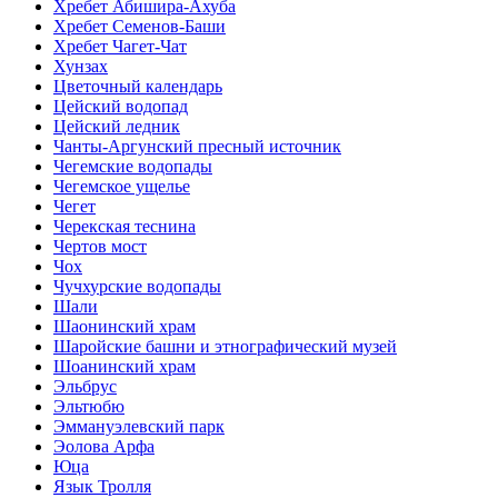
Хребет Абишира-Ахуба
Хребет Семенов-Баши
Хребет Чагет-Чат
Хунзах
Цветочный календарь
Цейский водопад
Цейский ледник
Чанты-Аргунский пресный источник
Чегемские водопады
Чегемское ущелье
Чегет
Черекская теснина
Чертов мост
Чох
Чучхурские водопады
Шали
Шаонинский храм
Шаройские башни и этнографический музей
Шоанинский храм
Эльбрус
Эльтюбю
Эммануэлевский парк
Эолова Арфа
Юца
Язык Тролля