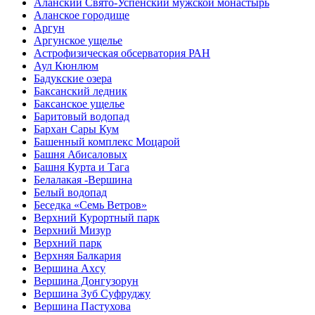
Аланский Свято-Успенский мужской монастырь
Аланское городище
Аргун
Аргунское ущелье
Астрофизическая обсерватория РАН
Аул Кюнлюм
Бадукские озера
Баксанский ледник
Баксанское ущелье
Баритовый водопад
Бархан Сары Кум
Башенный комплекс Моцарой
Башня Абисаловых
Башня Курта и Тага
Белалакая -Вершина
Белый водопад
Беседка «Семь Ветров»
Верхний Курортный парк
Верхний Мизур
Верхний парк
Верхняя Балкария
Вершина Ахсу
Вершина Донгузорун
Вершина Зуб Суфруджу
Вершина Пастухова