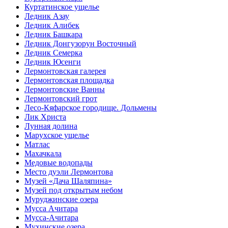
Куртатинское ущелье
Ледник Азау
Ледник Алибек
Ледник Башкара
Ледник Донгузорун Восточный
Ледник Семерка
Ледник Юсенги
Лермонтовская галерея
Лермонтовская площадка
Лермонтовские Ванны
Лермонтовский грот
Лесо-Кяфарское городище. Дольмены
Лик Христа
Лунная долина
Марухское ущелье
Матлас
Махачкала
Медовые водопады
Место дуэли Лермонтова
Музей «Дача Шаляпина»
Музей под открытым небом
Муруджинские озера
Мусса Ачитара
Мусса-Ачитара
Мухинские озера