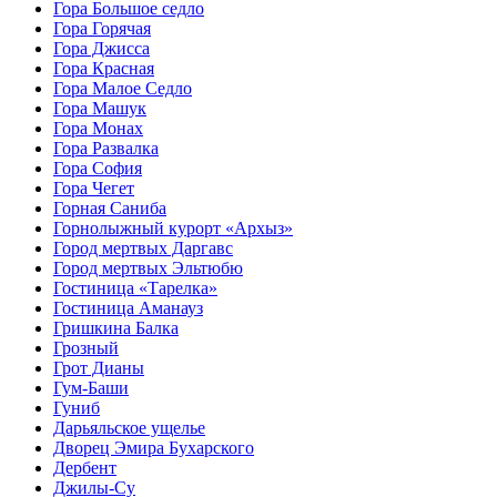
Гора Большое седло
Гора Горячая
Гора Джисса
Гора Красная
Гора Малое Седло
Гора Машук
Гора Монах
Гора Развалка
Гора София
Гора Чегет
Горная Саниба
Горнолыжный курорт «Архыз»
Город мертвых Даргавс
Город мертвых Эльтюбю
Гостиница «Тарелка»
Гостиница Аманауз
Гришкина Балка
Грозный
Грот Дианы
Гум-Баши
Гуниб
Дарьяльское ущелье
Дворец Эмира Бухарского
Дербент
Джилы-Су