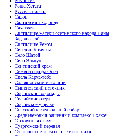
Романтик
Роща Хетага
Русская поляна
Садон
Салтинский водопад
Сахагката
Святилище матери осетинского народа Наны
Задалесской
Святилище Реком
Селение Камунта
Село Шатой
Село Элькуш
Сентинский храм
Символ города Орел
Скала Карча-тёбе
Славяновский источник
Смирновский источник
Софийские водопады
Софийские озера
Софийское ущелье
Спасский кафедральный собор
Средневековый башенный комплекс Пхакоч
Стеклянная струя
Суаргомский перевал
Суворовские термальные источники