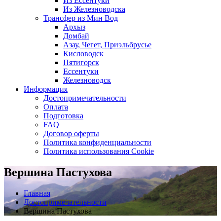
Из Ессентуки
Из Железноводска
Трансфер из Мин Вод
Архыз
Домбай
Азау, Чегет, Приэльбрусье
Кисловодск
Пятигорск
Ессентуки
Железноводск
Информация
Достопримечательности
Оплата
Подготовка
FAQ
Договор оферты
Политика конфиденциальности
Политика использования Cookie
Вершина Пастухова
Главная
Достопримечательности
Вершина Пастухова