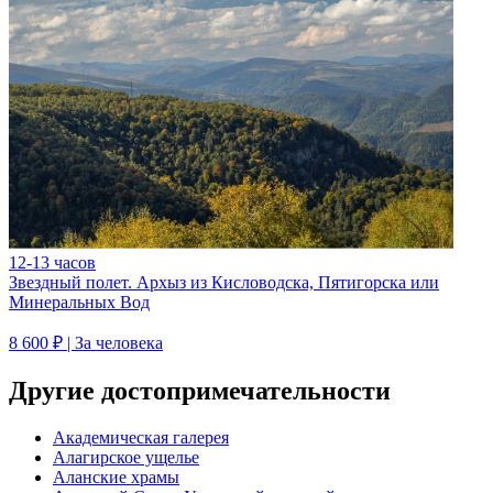
12-13 часов
Звездный полет. Архыз из Кисловодска, Пятигорска или
Минеральных Вод
8 600 ₽
| За человека
Другие достопримечательности
Академическая галерея
Алагирское ущелье
Аланские храмы