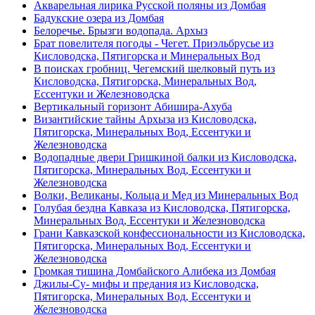
Акварельная лирика Русской поляны из Домбая
Бадукские озера из Домбая
Белоречье. Брызги водопада. Архыз
Брат повелителя погоды - Чегет. Приэльбрусье из
Кисловодска, Пятигорска и Минеральных Вод
В поисках гробниц. Чегемский шелковый путь из
Кисловодска, Пятигорска, Минеральных Вод,
Ессентуки и Железноводска
Вертикальный горизонт Абишира-Ахуба
Византийские тайны Архыза из Кисловодска,
Пятигорска, Минеральных Вод, Ессентуки и
Железноводска
Водопадные двери Гришкиной балки из Кисловодска,
Пятигорска, Минеральных Вод, Ессентуки и
Железноводска
Волки, Великаны, Кольца и Мед из Минеральных Вод
Голубая бездна Кавказа из Кисловодска, Пятигорска,
Минеральных Вод, Ессентуки и Железноводска
Грани Кавказской конфессиональности из Кисловодска,
Пятигорска, Минеральных Вод, Ессентуки и
Железноводска
Громкая тишина Домбайского Алибека из Домбая
Джилы-Су- мифы и предания из Кисловодска,
Пятигорска, Минеральных Вод, Ессентуки и
Железноводска