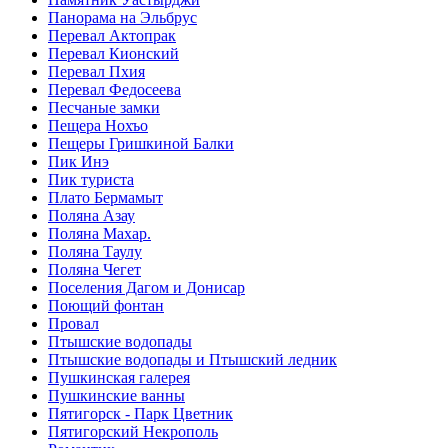
Панорама на Эльбрус
Перевал Актопрак
Перевал Кионский
Перевал Пхия
Перевал Федосеева
Песчаные замки
Пещера Нохъо
Пещеры Гришкиной Балки
Пик Инэ
Пик туриста
Плато Бермамыт
Поляна Азау
Поляна Махар.
Поляна Таулу
Поляна Чегет
Поселения Дагом и Донисар
Поющий фонтан
Провал
Птышские водопады
Птышские водопады и Птышский ледник
Пушкинская галерея
Пушкинские ванны
Пятигорск - Парк Цветник
Пятигорский Некрополь