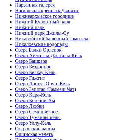
Нарзанная галерея
Наскальная крепость Дзивгис
Нижнеархызское городище
Нижний Курортный парк
Нижний парк
Нижний парк Джилы-Су
Никаройский башенный комплекс
Нихалоевские водопады
Озера Балки Орленок
Озеро Айматлы-Джагалы-Кёль
Озеро Башкара
Озеро Бездонное
Озеро Белкау-Кёль
Озеро Гижгит
Озеро Донгуз Орун–Кель
Озеро Запятая (Гаммеш-Чат)
Озеро Кара-Кель
Озеро Кезеной-Ам
Озеро Любви
Озеро Семицветное
Озеро Туманлы-кель.
Озеро Уллу-Кёль
Островские ванны
Ошинская мечеть
Памятник Уастырджи