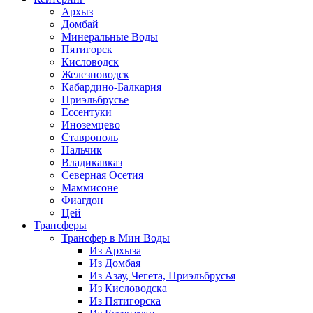
Архыз
Домбай
Минеральные Воды
Пятигорск
Кисловодск
Железноводск
Кабардино-Балкария
Приэльбрусье
Ессентуки
Иноземцево
Ставрополь
Нальчик
Владикавказ
Северная Осетия
Маммисоне
Фиагдон
Цей
Трансферы
Трансфер в Мин Воды
Из Архыза
Из Домбая
Из Азау, Чегета, Приэльбрусья
Из Кисловодска
Из Пятигорска