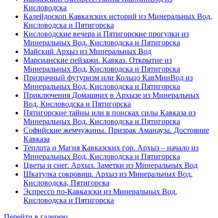
Кисловодска
Калейдоскоп Кавказских историй из Минеральных Вод,
Кисловодска и Пятигорска
Кисловодские вечера и Пятигорские прогулки из
Минеральных Вод, Кисловодска и Пятигорска
Майский Архыз из Минеральных Вод
Марсианские пейзажи. Кавказ. Открытие из
Минеральных Вод, Кисловодска и Пятигорска
Призрачный футуризм или Кольцо КавМинВод из
Минеральных Вод, Кисловодска и Пятигорска
Приключения Домашних в Архызе из Минеральных
Вод, Кисловодска и Пятигорска
Пятигорские тайны или в поисках силы Кавказа из
Минеральных Вод, Кисловодска и Пятигорска
Софийские жемчужины. Призрак Аманауза. Достояние
Кавказа
Теплота и Магия Кавказских гор. Архыз – начало из
Минеральных Вод, Кисловодска и Пятигорска
Цветы и снег. Архыз. Заметки из Минеральных Вод
Шкатулка сокровищ. Архыз из Минеральных Вод,
Кисловодска, Пятигорска
Эспрессо по-Кавказски из Минеральных Вод,
Кисловодска и Пятигорска
Перейти в галерею