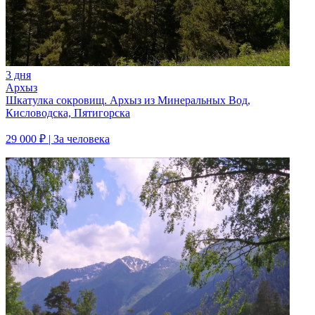
3 дня
Архыз
Шкатулка сокровищ. Архыз из Минеральных Вод,
Кисловодска, Пятигорска
29 000 ₽
| За человека