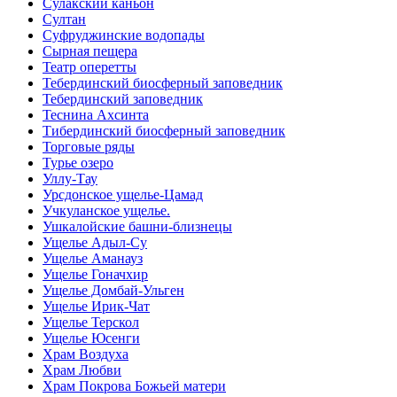
Сулакский каньон
Султан
Суфруджинские водопады
Сырная пещера
Театр оперетты
Тебердинский биосферный заповедник
Тебердинский заповедник
Теснина Ахсинта
Тибердинский биосферный заповедник
Торговые ряды
Турье озеро
Уллу-Тау
Урсдонское ущелье-Цамад
Учкуланское ущелье.
Ушкалойские башни-близнецы
Ущелье Адыл-Су
Ущелье Аманауз
Ущелье Гоначхир
Ущелье Домбай-Ульген
Ущелье Ирик-Чат
Ущелье Терскол
Ущелье Юсенги
Храм Воздуха
Храм Любви
Храм Покрова Божьей матери