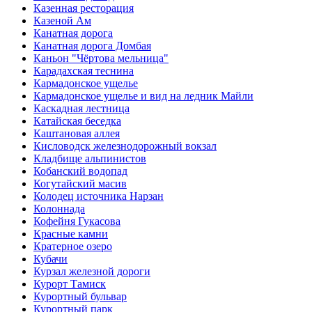
Казенная ресторация
Казеной Ам
Канатная дорога
Канатная дорога Домбая
Каньон "Чёртова мельница"
Карадахская теснина
Кармадонское ущелье
Кармадонское ущелье и вид на ледник Майли
Каскадная лестница
Катайская беседка
Каштановая аллея
Кисловодск железнодорожный вокзал
Кладбище альпинистов
Кобанский водопад
Когутайский масив
Колодец источника Нарзан
Колоннада
Кофейня Гукасова
Красные камни
Кратерное озеро
Кубачи
Курзал железной дороги
Курорт Тамиск
Курортный бульвар
Курортный парк