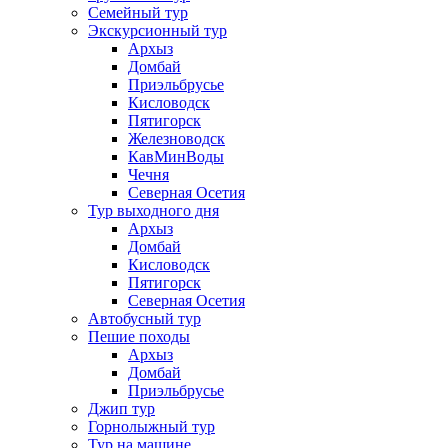
Семейный тур
Экскурсионный тур
Архыз
Домбай
Приэльбрусье
Кисловодск
Пятигорск
Железноводск
КавМинВоды
Чечня
Северная Осетия
Тур выходного дня
Архыз
Домбай
Кисловодск
Пятигорск
Северная Осетия
Автобусный тур
Пешие походы
Архыз
Домбай
Приэльбрусье
Джип тур
Горнолыжный тур
Тур на машине