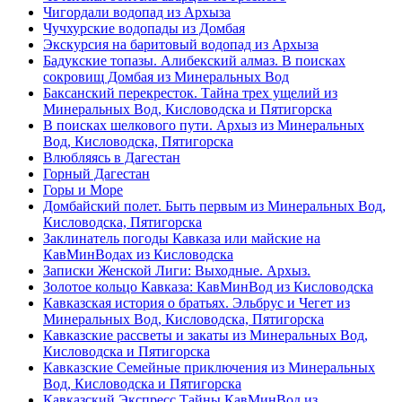
Чигордали водопад из Архыза
Чучхурские водопады из Домбая
Экскурсия на баритовый водопад из Архыза
Бадукские топазы. Алибекский алмаз. В поисках
сокровищ Домбая из Минеральных Вод
Баксанский перекресток. Тайна трех ущелий из
Минеральных Вод, Кисловодска и Пятигорска
В поисках шелкового пути. Архыз из Минеральных
Вод, Кисловодска, Пятигорска
Влюбляясь в Дагестан
Горный Дагестан
Горы и Море
Домбайский полет. Быть первым из Минеральных Вод,
Кисловодска, Пятигорска
Заклинатель погоды Кавказа или майские на
КавМинВодах из Кисловодска
Записки Женской Лиги: Выходные. Архыз.
Золотое кольцо Кавказа: КавМинВод из Кисловодска
Кавказская история о братьях. Эльбрус и Чегет из
Минеральных Вод, Кисловодска, Пятигорска
Кавказские рассветы и закаты из Минеральных Вод,
Кисловодска и Пятигорска
Кавказские Семейные приключения из Минеральных
Вод, Кисловодска и Пятигорска
Кавказский Экспресс.Тайны КавМинВод из