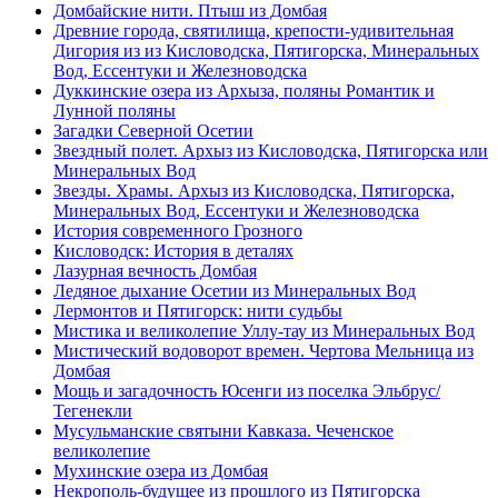
Домбайские нити. Птыш из Домбая
Древние города, святилища, крепости-удивительная
Дигория из из Кисловодска, Пятигорска, Минеральных
Вод, Ессентуки и Железноводска
Дуккинские озера из Архыза, поляны Романтик и
Лунной поляны
Загадки Северной Осетии
Звездный полет. Архыз из Кисловодска, Пятигорска или
Минеральных Вод
Звезды. Храмы. Архыз из Кисловодска, Пятигорска,
Минеральных Вод, Ессентуки и Железноводска
История современного Грозного
Кисловодск: История в деталях
Лазурная вечность Домбая
Ледяное дыхание Осетии из Минеральных Вод
Лермонтов и Пятигорск: нити судьбы
Мистика и великолепие Уллу-тау из Минеральных Вод
Мистический водоворот времен. Чертова Мельница из
Домбая
Мощь и загадочность Юсенги из поселка Эльбрус/
Тегенекли
Мусульманские святыни Кавказа. Чеченское
великолепие
Мухинские озера из Домбая
Некрополь-будущее из прошлого из Пятигорска