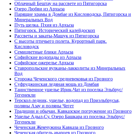
Облачный Бештау на рассвете из Пятигорска
Озеро Любви из Архыза
Парящие храмы в Домбае из Кисловодска, Пятигорска и
Минеральных Вод
Путь шелка. Пхия из Архыза
Пятигорск. Исторический калейдоскоп
Рассветы и закаты-Машук из Пятигорска
С высоты птичьего полета. Курортный парк.
Кисловодск
Семицветные блики Архыза
Софийские водопады из Архыза
Софийское ожерелье Архыза
Ставропольские вулканы-лакколиты из Минеральных
Вод
Сторожа Чеченского средневековья из Грозного
Суфруджинская ледяная мощь из Домбая
Таинственное ущелье Ирик-Чат из поселка Эльбрус/
Тегенекли
Терскол-ледник, ущелье, водопад из Приэльбрусья,
поляны Азау и поляны Чегет
Традиции и обычаи. Кавказское погружение из Грозного
Ущелье Адыл-Су. Озеро Башкара из поселка Эльбрус/
Тегенекли
Чеченская Жемчужина Кавказа из Грозного
Чеченская обитель аварцев из Грозного