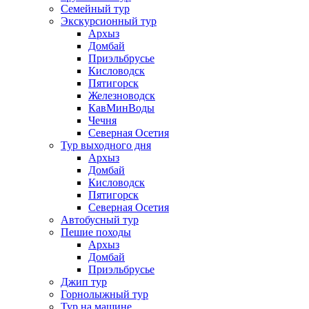
Семейный тур
Экскурсионный тур
Архыз
Домбай
Приэльбрусье
Кисловодск
Пятигорск
Железноводск
КавМинВоды
Чечня
Северная Осетия
Тур выходного дня
Архыз
Домбай
Кисловодск
Пятигорск
Северная Осетия
Автобусный тур
Пешие походы
Архыз
Домбай
Приэльбрусье
Джип тур
Горнолыжный тур
Тур на машине