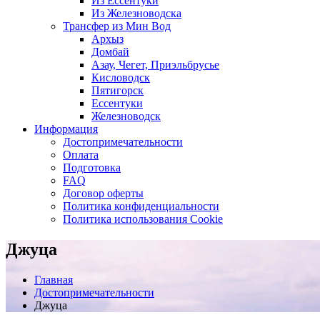
Из Ессентуки
Из Железноводска
Трансфер из Мин Вод
Архыз
Домбай
Азау, Чегет, Приэльбрусье
Кисловодск
Пятигорск
Ессентуки
Железноводск
Информация
Достопримечательности
Оплата
Подготовка
FAQ
Договор оферты
Политика конфиденциальности
Политика использования Cookie
Джуца
Главная
Достопримечательности
Джуца