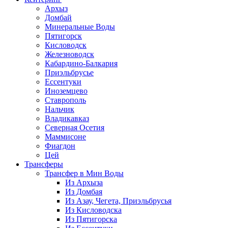
Архыз
Домбай
Минеральные Воды
Пятигорск
Кисловодск
Железноводск
Кабардино-Балкария
Приэльбрусье
Ессентуки
Иноземцево
Ставрополь
Нальчик
Владикавказ
Северная Осетия
Маммисоне
Фиагдон
Цей
Трансферы
Трансфер в Мин Воды
Из Архыза
Из Домбая
Из Азау, Чегета, Приэльбрусья
Из Кисловодска
Из Пятигорска