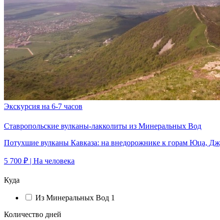
Экскурсия на 6-7 часов
Ставропольские вулканы-лакколиты из Минеральных Вод
Потухшие вулканы Кавказа: на внедорожнике к горам Юца, Джу
5 700 ₽
| На человека
Куда
Из Минеральных Вод
1
Количество дней