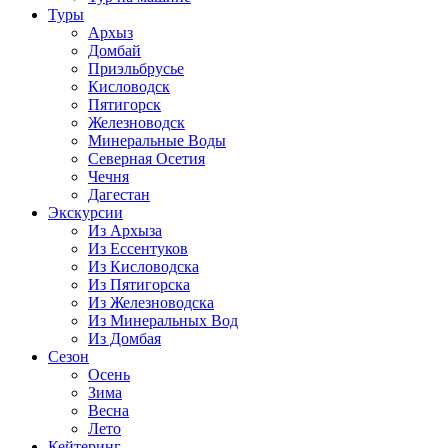
Туры
Архыз
Домбай
Приэльбрусье
Кисловодск
Пятигорск
Железноводск
Минеральные Воды
Северная Осетия
Чечня
Дагестан
Экскурсии
Из Архыза
Из Ессентуков
Из Кисловодска
Из Пятигорска
Из Железноводска
Из Минеральных Вод
Из Домбая
Сезон
Осень
Зима
Весна
Лето
Кейтеринг