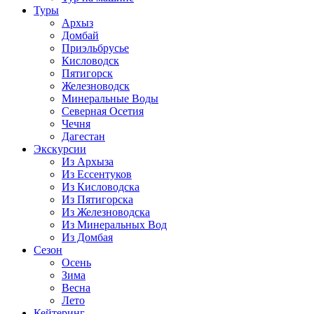
Туры
Архыз
Домбай
Приэльбрусье
Кисловодск
Пятигорск
Железноводск
Минеральные Воды
Северная Осетия
Чечня
Дагестан
Экскурсии
Из Архыза
Из Ессентуков
Из Кисловодска
Из Пятигорска
Из Железноводска
Из Минеральных Вод
Из Домбая
Сезон
Осень
Зима
Весна
Лето
Кейтеринг