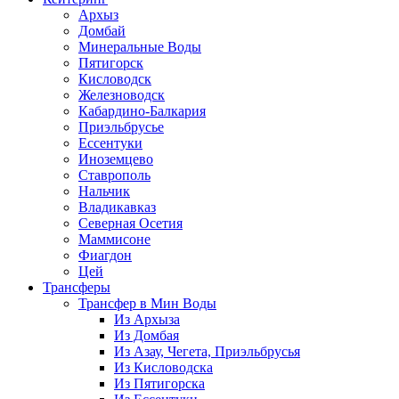
Архыз
Домбай
Минеральные Воды
Пятигорск
Кисловодск
Железноводск
Кабардино-Балкария
Приэльбрусье
Ессентуки
Иноземцево
Ставрополь
Нальчик
Владикавказ
Северная Осетия
Маммисоне
Фиагдон
Цей
Трансферы
Трансфер в Мин Воды
Из Архыза
Из Домбая
Из Азау, Чегета, Приэльбрусья
Из Кисловодска
Из Пятигорска