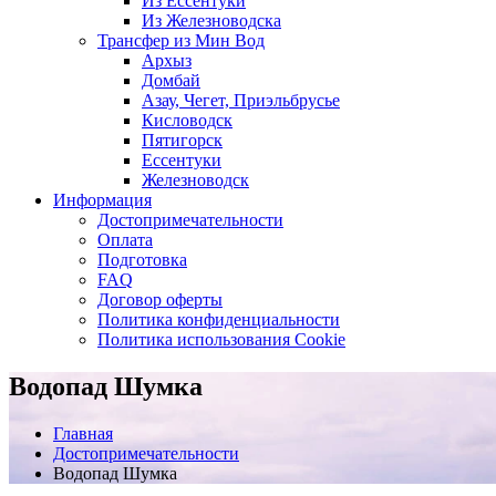
Из Ессентуки
Из Железноводска
Трансфер из Мин Вод
Архыз
Домбай
Азау, Чегет, Приэльбрусье
Кисловодск
Пятигорск
Ессентуки
Железноводск
Информация
Достопримечательности
Оплата
Подготовка
FAQ
Договор оферты
Политика конфиденциальности
Политика использования Cookie
Водопад Шумка
Главная
Достопримечательности
Водопад Шумка