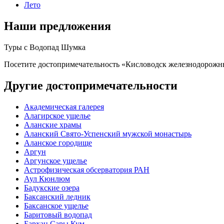
Лето
Наши предложения
Туры с
Водопад Шумка
Посетите достопримечательность «Кисловодск железнодорожн
Другие достопримечательности
Академическая галерея
Алагирское ущелье
Аланские храмы
Аланский Свято-Успенский мужской монастырь
Аланское городище
Аргун
Аргунское ущелье
Астрофизическая обсерватория РАН
Аул Кюнлюм
Бадукские озера
Баксанский ледник
Баксанское ущелье
Баритовый водопад
Бархан Сары Кум