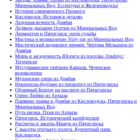
Минеральных Вод, Ессентуки и Железноводска
История современного Грозного
Кисловодск: История в деталях
Лазурная вечность Домбая
Ледяное дыхание Осетии из Минеральных Вод
Лермонтов и Пятигорск: нити судьбы
Мистика и великолепие Уллу-тау из Минеральных Вод
Мистический водоворот времен. Чертова Мельница из
Домбая
Мощь и загадочность Юсенги из поселка Эльбрус/
Тегенекли
Мусульманские святыни Кавказа. Чеченское
великолепие
Мухинские озера из Домбая
Некрополь-будущее из прошлого из Пятигорска
Облачный Бештау на рассвете из Пятигорска
Озеро Любви из Архыза
Парящие храмы в Домбае из Кисловодска, Пятигорска и
Минеральных Вод
Путь шелка. Пхия из Архыза
Пятигорск. Исторический калейдоскоп
Рассветы и закаты-Машук из Пятигорска
С высоты птичьего полета. Курортный парк.
Кисловодск