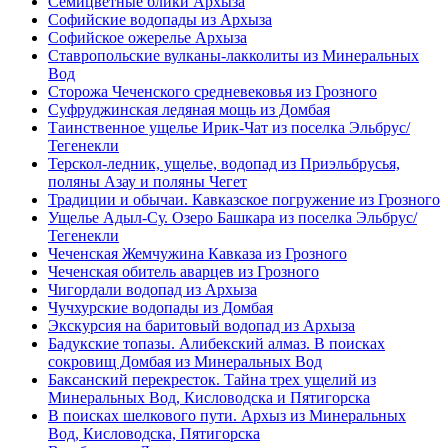
Семицветные блики Архыза
Софийские водопады из Архыза
Софийское ожерелье Архыза
Ставропольские вулканы-лакколиты из Минеральных
Вод
Сторожа Чеченского средневековья из Грозного
Суфруджинская ледяная мощь из Домбая
Таинственное ущелье Ирик-Чат из поселка Эльбрус/
Тегенекли
Терскол-ледник, ущелье, водопад из Приэльбрусья,
поляны Азау и поляны Чегет
Традиции и обычаи. Кавказское погружение из Грозного
Ущелье Адыл-Су. Озеро Башкара из поселка Эльбрус/
Тегенекли
Чеченская Жемчужина Кавказа из Грозного
Чеченская обитель аварцев из Грозного
Чигордали водопад из Архыза
Чучхурские водопады из Домбая
Экскурсия на баритовый водопад из Архыза
Бадукские топазы. Алибекский алмаз. В поисках
сокровищ Домбая из Минеральных Вод
Баксанский перекресток. Тайна трех ущелий из
Минеральных Вод, Кисловодска и Пятигорска
В поисках шелкового пути. Архыз из Минеральных
Вод, Кисловодска, Пятигорска