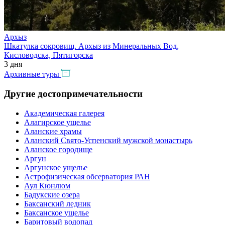
Архыз
Шкатулка сокровищ. Архыз из Минеральных Вод,
Кисловодска, Пятигорска
3 дня
Архивные туры
Другие достопримечательности
Академическая галерея
Алагирское ущелье
Аланские храмы
Аланский Свято-Успенский мужской монастырь
Аланское городище
Аргун
Аргунское ущелье
Астрофизическая обсерватория РАН
Аул Кюнлюм
Бадукские озера
Баксанский ледник
Баксанское ущелье
Баритовый водопад