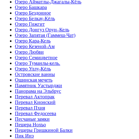
Озеро Айматлы-Джагалы-Кёль
Озеро Башкара
Озеро Бездонное
Озеро Белкау-Кёль
Озеро Гижгит
Озеро Донгуз Орун–Кель
Озеро Запятая (Гаммеш-Чат)
Озеро Кара-Кель
Озеро Кезеной-Ам
Озеро Любви
Озеро Семицветное
Озеро Туманлы-кель.
Озеро Уллу-Кёль
Островские ванны
Ошинская мечеть
Памятник Уастырджи
Панорама на Эльбрус
Перевал Актопрак
Перевал Кионский
Перевал Пхия
Перевал Федосеева
Песчаные замки
Пещера Нохъо
Пещеры Гришкиной Балки
Пик Инэ