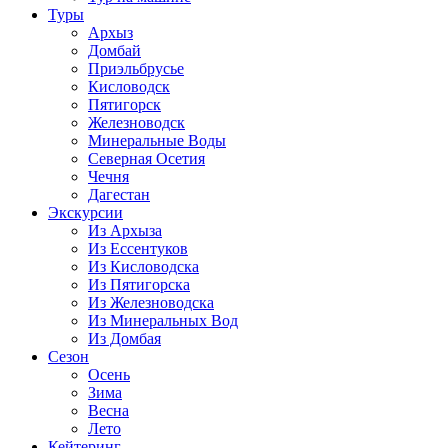
Туры
Архыз
Домбай
Приэльбрусье
Кисловодск
Пятигорск
Железноводск
Минеральные Воды
Северная Осетия
Чечня
Дагестан
Экскурсии
Из Архыза
Из Ессентуков
Из Кисловодска
Из Пятигорска
Из Железноводска
Из Минеральных Вод
Из Домбая
Сезон
Осень
Зима
Весна
Лето
Кейтеринг