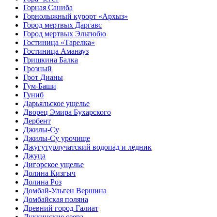
Горная Саниба
Горнолыжный курорт «Архыз»
Город мертвых Даргавс
Город мертвых Эльтюбю
Гостиница «Тарелка»
Гостиница Аманауз
Гришкина Балка
Грозный
Грот Дианы
Гум-Баши
Гуниб
Дарьяльское ущелье
Дворец Эмира Бухарского
Дербент
Джилы-Су
Джилы-Су урочище
Джугутурлучатский водопад и ледник
Джуца
Дигорское ущелье
Долина Кизгыч
Долина Роз
Домбай-Ульген Вершина
Домбайская поляна
Древний город Галиат
Дуккинские озера