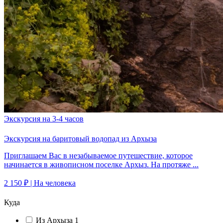
Экскурсия на 3-4 часов
Экскурсия на баритовый водопад из Архыза
Приглашаем Вас в незабываемое путешествие, которое
начинается в живописном поселке Архыз. На протяже ...
2 150 ₽
| На человека
Куда
Из Архыза
1