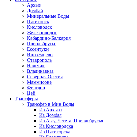
Архыз
Домбай
Минеральные Воды
Пятигорск
Кисловодск
Железноводск
Кабардино-Балкария
Приэльбрусье
Ессентуки
Иноземцево
Ставрополь
Нальчик
Владикавказ
Северная Осетия
Маммисоне
Фиагдон
Цей
Трансферы
Трансфер в Мин Воды
Из Архыза
Из Домбая
Из Азау, Чегета, Приэльбрусья
Из Кисловодска
Из Пятигорска