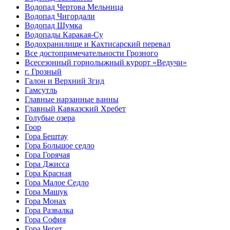
Водопад Чертова Мельница
Водопад Чигордали
Водопад Шумка
Водопады Каракая-Су
Водохранилище и Кахтисарский перевал
Все достопримечательности Грозного
Всесезонный горнолыжный курорт «Ведучи»
г. Грозный
Галон и Верхний Згид
Гамсутль
Главные нарзанные ванны
Главный Кавказский Хребет
Голубые озера
Гоор
Гора Бештау
Гора Большое седло
Гора Горячая
Гора Джисса
Гора Красная
Гора Малое Седло
Гора Машук
Гора Монах
Гора Развалка
Гора София
Гора Чегет