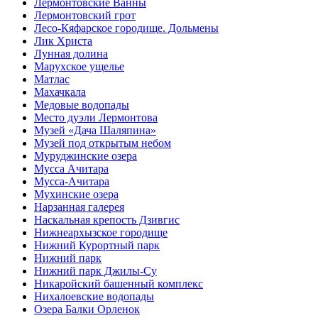
Лермонтовские Ванны
Лермонтовский грот
Лесо-Кяфарское городище. Дольмены
Лик Христа
Лунная долина
Марухское ущелье
Матлас
Махачкала
Медовые водопады
Место дуэли Лермонтова
Музей «Дача Шаляпина»
Музей под открытым небом
Муруджинские озера
Мусса Ачитара
Мусса-Ачитара
Мухинские озера
Нарзанная галерея
Наскальная крепость Дзивгис
Нижнеархызское городище
Нижний Курортный парк
Нижний парк
Нижний парк Джилы-Су
Никаройский башенный комплекс
Нихалоевские водопады
Озера Балки Орленок