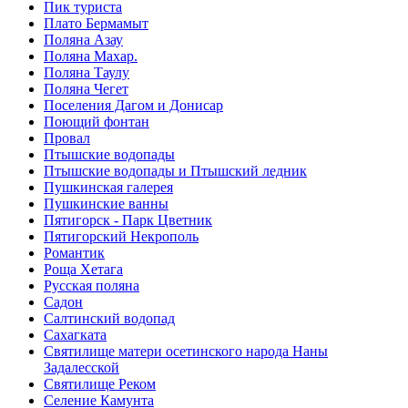
Пик туриста
Плато Бермамыт
Поляна Азау
Поляна Махар.
Поляна Таулу
Поляна Чегет
Поселения Дагом и Донисар
Поющий фонтан
Провал
Птышские водопады
Птышские водопады и Птышский ледник
Пушкинская галерея
Пушкинские ванны
Пятигорск - Парк Цветник
Пятигорский Некрополь
Романтик
Роща Хетага
Русская поляна
Садон
Салтинский водопад
Сахагката
Святилище матери осетинского народа Наны
Задалесской
Святилище Реком
Селение Камунта