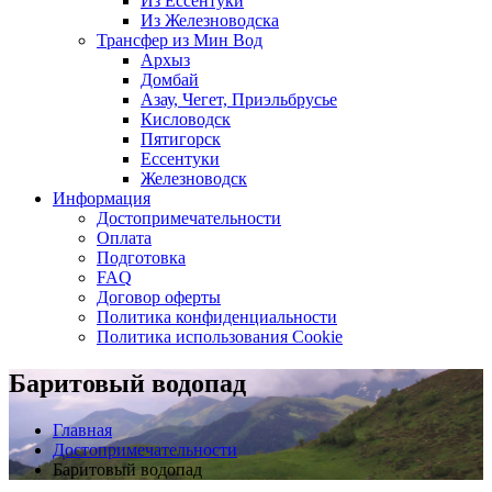
Из Ессентуки
Из Железноводска
Трансфер из Мин Вод
Архыз
Домбай
Азау, Чегет, Приэльбрусье
Кисловодск
Пятигорск
Ессентуки
Железноводск
Информация
Достопримечательности
Оплата
Подготовка
FAQ
Договор оферты
Политика конфиденциальности
Политика использования Cookie
Баритовый водопад
Главная
Достопримечательности
Баритовый водопад