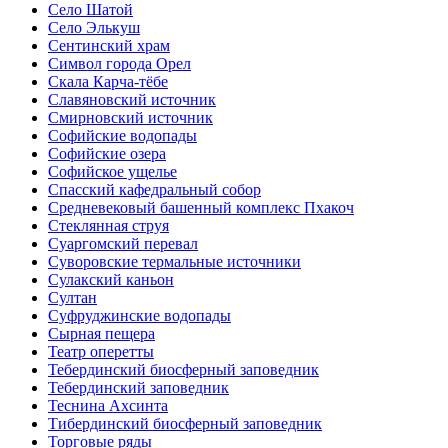
Село Шатой
Село Элькуш
Сентинский храм
Символ города Орел
Скала Карча-тёбе
Славяновский источник
Смирновский источник
Софийские водопады
Софийские озера
Софийское ущелье
Спасский кафедральный собор
Средневековый башенный комплекс Пхакоч
Стеклянная струя
Суаргомский перевал
Суворовские термальные источники
Сулакский каньон
Султан
Суфруджинские водопады
Сырная пещера
Театр оперетты
Тебердинский биосферный заповедник
Тебердинский заповедник
Теснина Ахсинта
Тибердинский биосферный заповедник
Торговые ряды