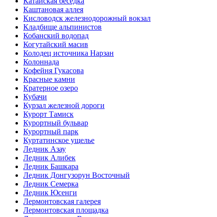
Катайская беседка
Каштановая аллея
Кисловодск железнодорожный вокзал
Кладбище альпинистов
Кобанский водопад
Когутайский масив
Колодец источника Нарзан
Колоннада
Кофейня Гукасова
Красные камни
Кратерное озеро
Кубачи
Курзал железной дороги
Курорт Тамиск
Курортный бульвар
Курортный парк
Куртатинское ущелье
Ледник Азау
Ледник Алибек
Ледник Башкара
Ледник Донгузорун Восточный
Ледник Семерка
Ледник Юсенги
Лермонтовская галерея
Лермонтовская площадка