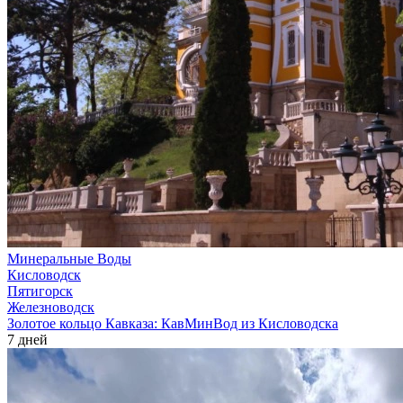
Минеральные Воды
Кисловодск
Пятигорск
Железноводск
Золотое кольцо Кавказа: КавМинВод из Кисловодска
7 дней