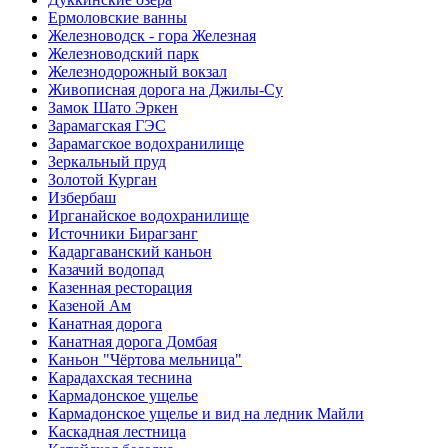
Ермоловские ванны
Железноводск - гора Железная
Железноводский парк
Железнодорожный вокзал
Живописная дорога на Джилы-Су
Замок Шато Эркен
Зарамагская ГЭС
Зарамагское водохранилище
Зеркальный пруд
Золотой Курган
Избербаш
Ирганайское водохранилище
Источники Бирагзанг
Кадаргаванский каньон
Казачий водопад
Казенная ресторация
Казеной Ам
Канатная дорога
Канатная дорога Домбая
Каньон "Чёртова мельница"
Карадахская теснина
Кармадонское ущелье
Кармадонское ущелье и вид на ледник Майли
Каскадная лестница