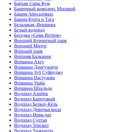
Бархан Сары Кум
Башенный комплекс Моцарой
Башня Абисаловых
Башня Курта и Тага
Белалакая -Вершина
Белый водопад
Беседка «Семь Ветров»
Верхний Курортный парк
Верхний Мизур
Верхний парк
Верхняя Балкария
Вершина Ахсу
Вершина Донгузорун
Вершина Зуб Суфруджу
Вершина Пастухова
Вершина Ушба
Вершина Шхельда
Водопад Алибек
Водопад Баритовый
Водопад Белкау-Кёль
Водопад Девичьи косы
Водопад Ирик-чат
Водопад Султан
Водопад Терскол
Водопад Тыжынты