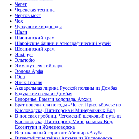
Чегет
Черекская теснина
Чертов мост
Чох
Чучхурские водопады
Шали
Шаонинский храм
Шаройские башни и этнографический музей
Шоанинский храм
Эльбрус
Эльтюбю
Эммануэлевский парк
Эолова Арфа
Юца
Язык Тролля
Акварельная лирика Русской поляны из Домбая
Бадукские озера из Домбая
Белоречье. Брызги водопада. Архыз
Брат повелителя погоды - Чегет. Приэльбрусье из
Кисловодска, Пятигорска и Минеральных Вод
В поисках гробниц. Чегемский шелковый путь из
Кисловодска, Пятигорска, Минеральных Вод,
Ессентуки и Железноводска
Вертикальный горизонт Абишира-Ахуба
Византийские тайны Архыза из Кисловодска,