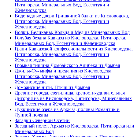
Пятигорска, Минеральных Вод, Ессентуки и
Железноводска
Водопадные двери Гришкиной балки из Кисловодска,
Пятигорска, Минеральных Вод, Ессентуки и
Железноводска
Волки, Великаны, Кольца и Мед из Минеральных Вод
Голубая бездна Кавказа из Кисловодска, Пятигорска,
Минеральных Вод, Ессентуки и Железноводска
Грани Кавказской конфессиональности из Кисловодска,
Пятигорска, Минеральных Вод, Ессентуки и
Железноводска
Громкая тишина Домбайского Алибека из Домбая
Джилы-Су- мифы и предания из Кисловодска,
Пятигорска, Минеральных Вод, Ессентуки и
Железноводска
Домбайские нити. Птыш из Домбая
Древние города, святилища, крепости-удивительная
Дигория из из Кисловодска, Пятигорска, Минеральных
Вод, Ессентуки и Железноводска
Дуккинские озера из Архыза, поляны Романтик и
Лунной поляны
Загадки Северной Осетии
Звездный полет. Архыз из Кисловодска, Пятигорска или
Минеральных Вод
Звезды. Храмы. Архыз из Кисловодска, Пятигорска,