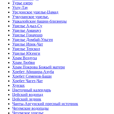
Турье озеро
Уллу-Тау
Урсдонское ущелье-Цамад
Учкуланское ущелье.
Ушкалойские башни-близнецы
Ущелье Адыл-Су
Ущелье Аманауз
Ущелье Гоначхир
Ущелье Домбай-Ульген
Ущелье Ирик-Чат
Ущелье Терскол
Ущелье Юсенги
Храм Воздуха
Храм Любви
Храм Покрова Божьей матери
Хребет Абишира-Ахуба
Хребет Семенов-Баши
Хребет Чагет-Чат
Хунзах
Цветочный календарь
Цейский водопад
Цейский ледник
Чанты-Аргунский пресный источник
Чегемские водопады
Чегемское ущелье