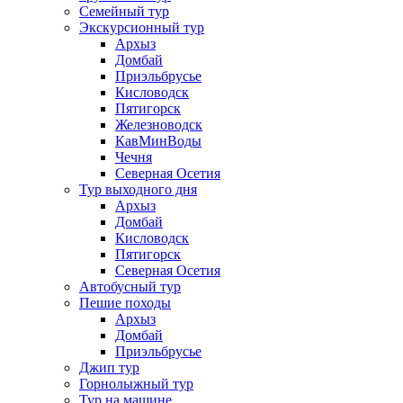
Семейный тур
Экскурсионный тур
Архыз
Домбай
Приэльбрусье
Кисловодск
Пятигорск
Железноводск
КавМинВоды
Чечня
Северная Осетия
Тур выходного дня
Архыз
Домбай
Кисловодск
Пятигорск
Северная Осетия
Автобусный тур
Пешие походы
Архыз
Домбай
Приэльбрусье
Джип тур
Горнолыжный тур
Тур на машине