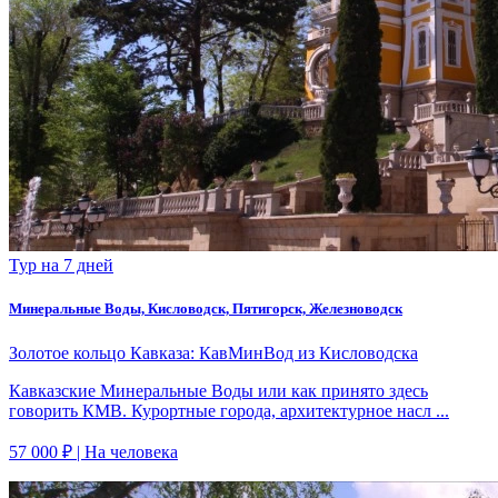
Тур на 7 дней
Минеральные Воды, Кисловодск, Пятигорск, Железноводск
Золотое кольцо Кавказа: КавМинВод из Кисловодска
Кавказские Минеральные Воды или как принято здесь
говорить КМВ. Курортные города, архитектурное насл ...
57 000 ₽
| На человека