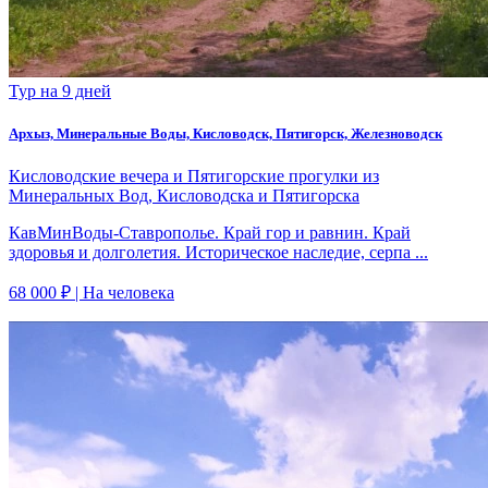
Тур на 9 дней
Архыз, Минеральные Воды, Кисловодск, Пятигорск, Железноводск
Кисловодские вечера и Пятигорские прогулки из
Минеральных Вод, Кисловодска и Пятигорска
КавМинВоды-Ставрополье. Край гор и равнин. Край
здоровья и долголетия. Историческое наследие, серпа ...
68 000 ₽
| На человека