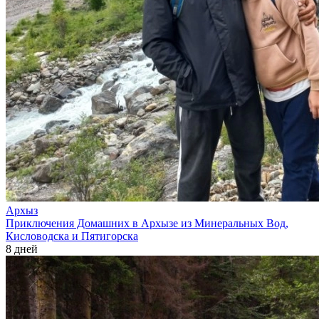
Архыз
Приключения Домашних в Архызе из Минеральных Вод,
Кисловодска и Пятигорска
8 дней