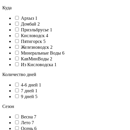
Куда
Архыз
1
Домбай
2
Приэльбрусье
1
Кисловодск
4
Пятигорск
5
Железноводск
2
Минеральные Воды
6
КавМинВоды
2
Из Кисловодска
1
Количество дней
4-6 дней
1
7 дней
1
9 дней
5
Сезон
Весна
7
Лето
7
Осень
6