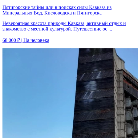
Пятигорские тайны или в поисках силы Кавказа из
Минеральных Вод, Кисловодска и Пятигорска
Невероятная красота природы Кавказа, активный отдых и
знакомство с местной культурой. Путешествие ос ...
68 000 ₽
| На человека