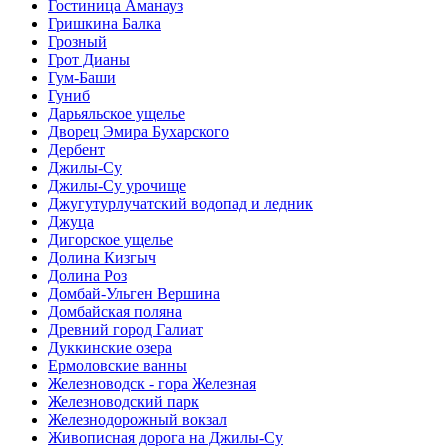
Гостиница Аманауз
Гришкина Балка
Грозный
Грот Дианы
Гум-Баши
Гуниб
Дарьяльское ущелье
Дворец Эмира Бухарского
Дербент
Джилы-Су
Джилы-Су урочище
Джугутурлучатский водопад и ледник
Джуца
Дигорское ущелье
Долина Кизгыч
Долина Роз
Домбай-Ульген Вершина
Домбайская поляна
Древний город Галиат
Дуккинские озера
Ермоловские ванны
Железноводск - гора Железная
Железноводский парк
Железнодорожный вокзал
Живописная дорога на Джилы-Су