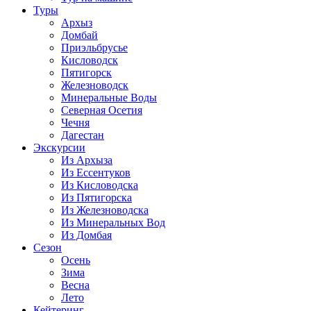
Туры
Архыз
Домбай
Приэльбрусье
Кисловодск
Пятигорск
Железноводск
Минеральные Воды
Северная Осетия
Чечня
Дагестан
Экскурсии
Из Архыза
Из Ессентуков
Из Кисловодска
Из Пятигорска
Из Железноводска
Из Минеральных Вод
Из Домбая
Сезон
Осень
Зима
Весна
Лето
Кейтеринг