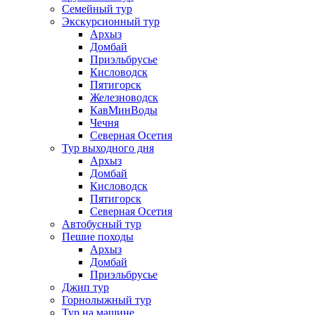
Семейный тур
Экскурсионный тур
Архыз
Домбай
Приэльбрусье
Кисловодск
Пятигорск
Железноводск
КавМинВоды
Чечня
Северная Осетия
Тур выходного дня
Архыз
Домбай
Кисловодск
Пятигорск
Северная Осетия
Автобусный тур
Пешие походы
Архыз
Домбай
Приэльбрусье
Джип тур
Горнолыжный тур
Тур на машине