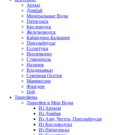
Архыз
Домбай
Минеральные Воды
Пятигорск
Кисловодск
Железноводск
Кабардино-Балкария
Приэльбрусье
Ессентуки
Иноземцево
Ставрополь
Нальчик
Владикавказ
Северная Осетия
Маммисоне
Фиагдон
Цей
Трансферы
Трансфер в Мин Воды
Из Архыза
Из Домбая
Из Азау, Чегета, Приэльбрусья
Из Кисловодска
Из Пятигорска