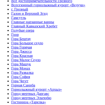
Все достопримечательности Грозного
Всесезонный горнолыжный курорт «Ведучи»
г. Грозный
Галон и Верхний Згид
Гамсутль
Главные нарзанные ванны
Главный Кавказский Хребет
Голубые озера
Гоор
Гора Бештау
Гора Большое седло
Гора Горячая
Гора Джисса
Гора Красная
Гора Малое Седло
Гора Машук
Гора Монах
Гора Развалка
Гора София
Гора Чегет
Горная Саниба
Горнолыжный курорт «Архыз»
Город мертвых Даргавс
Город мертвых Эльтюбю
Гостиница «Тарелка»