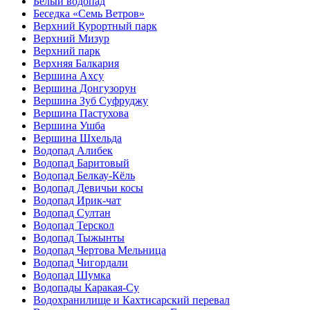
Белый водопад
Беседка «Семь Ветров»
Верхний Курортный парк
Верхний Мизур
Верхний парк
Верхняя Балкария
Вершина Ахсу
Вершина Донгузорун
Вершина Зуб Суфруджу
Вершина Пастухова
Вершина Ушба
Вершина Шхельда
Водопад Алибек
Водопад Баритовый
Водопад Белкау-Кёль
Водопад Девичьи косы
Водопад Ирик-чат
Водопад Султан
Водопад Терскол
Водопад Тыжынты
Водопад Чертова Мельница
Водопад Чигордали
Водопад Шумка
Водопады Каракая-Су
Водохранилище и Кахтисарский перевал