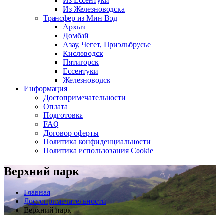
Из Ессентуки
Из Железноводска
Трансфер из Мин Вод
Архыз
Домбай
Азау, Чегет, Приэльбрусье
Кисловодск
Пятигорск
Ессентуки
Железноводск
Информация
Достопримечательности
Оплата
Подготовка
FAQ
Договор оферты
Политика конфиденциальности
Политика использования Cookie
Верхний парк
Главная
Достопримечательности
Верхний парк