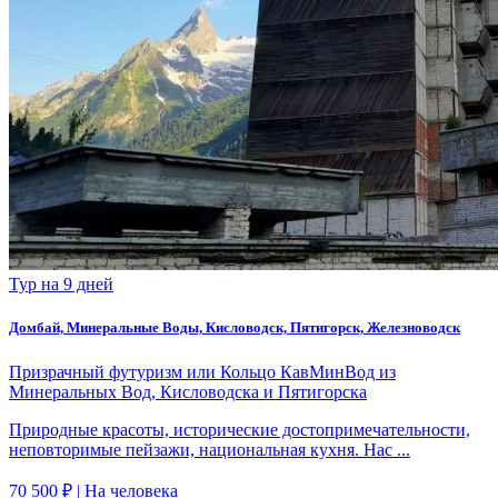
Тур на 9 дней
Домбай, Минеральные Воды, Кисловодск, Пятигорск, Железноводск
Призрачный футуризм или Кольцо КавМинВод из
Минеральных Вод, Кисловодска и Пятигорска
Природные красоты, исторические достопримечательности,
неповторимые пейзажи, национальная кухня. Нас ...
70 500 ₽
| На человека