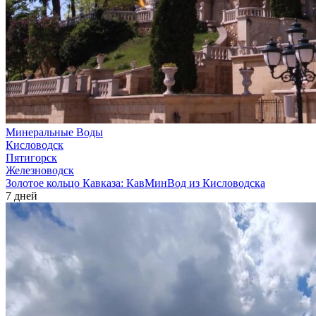
Минеральные Воды
Кисловодск
Пятигорск
Железноводск
Золотое кольцо Кавказа: КавМинВод из Кисловодска
7 дней