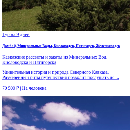
Тур на 9 дней
Домбай, Минеральные Воды, Кисловодск, Пятигорск, Железноводск
Кавказские рассветы и закаты из Минеральных Вод,
Кисловодска и Пятигорска
Удивительная история и природа Северного Кавказа.
Размеренный ритм путешествия позволит послушать ис ...
70 500 ₽
| На человека