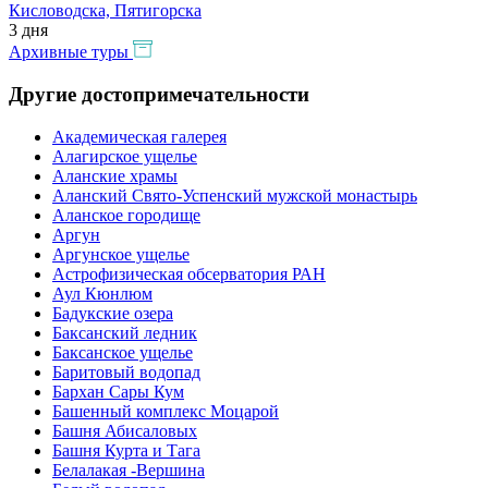
Кисловодска, Пятигорска
3 дня
Архивные туры
Другие достопримечательности
Академическая галерея
Алагирское ущелье
Аланские храмы
Аланский Свято-Успенский мужской монастырь
Аланское городище
Аргун
Аргунское ущелье
Астрофизическая обсерватория РАН
Аул Кюнлюм
Бадукские озера
Баксанский ледник
Баксанское ущелье
Баритовый водопад
Бархан Сары Кум
Башенный комплекс Моцарой
Башня Абисаловых
Башня Курта и Тага
Белалакая -Вершина