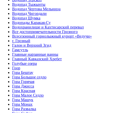
Водопад Тыжынты
Водопад Чертова Мельница
Водопад Чигордали
Водопад Шумка
Водопады Каракая-Су
Водохранилище и Кахтисарский перевал
Все достопримечательности Грозного
Всесезонный горнолыжный курорт «Ведучи»
г. Грозный
Галон и Верхний Згид
Гамсутль
Главные нарзанные ванны
Главный Кавказский Хребет
Голубые озера
Гоор
Гора Бештау
Гора Большое седло
Гора Горячая
Гора Джисса
Гора Красная
Гора Малое Седло
Гора Машук
Гора Монах
Гора Развалка