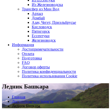
Из Ессентуки
Из Железноводска
Трансфер из Мин Вод
Архыз
Домбай
Азау, Чегет, Приэльбрусье
Кисловодск
Пятигорск
Ессентуки
Железноводск
Информация
Достопримечательности
Оплата
Подготовка
FAQ
Договор оферты
Политика конфиденциальности
Политика использования Cookie
Ледник Башкара
Главная
Достопримечательности
Ледник Башкара