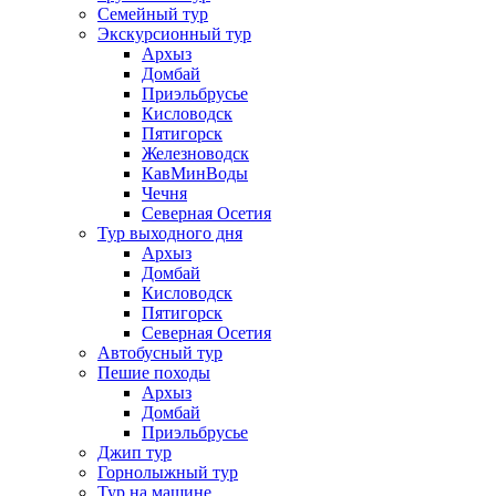
Семейный тур
Экскурсионный тур
Архыз
Домбай
Приэльбрусье
Кисловодск
Пятигорск
Железноводск
КавМинВоды
Чечня
Северная Осетия
Тур выходного дня
Архыз
Домбай
Кисловодск
Пятигорск
Северная Осетия
Автобусный тур
Пешие походы
Архыз
Домбай
Приэльбрусье
Джип тур
Горнолыжный тур
Тур на машине