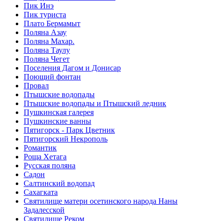
Пик Инэ
Пик туриста
Плато Бермамыт
Поляна Азау
Поляна Махар.
Поляна Таулу
Поляна Чегет
Поселения Дагом и Донисар
Поющий фонтан
Провал
Птышские водопады
Птышские водопады и Птышский ледник
Пушкинская галерея
Пушкинские ванны
Пятигорск - Парк Цветник
Пятигорский Некрополь
Романтик
Роща Хетага
Русская поляна
Садон
Салтинский водопад
Сахагката
Святилище матери осетинского народа Наны
Задалесской
Святилище Реком