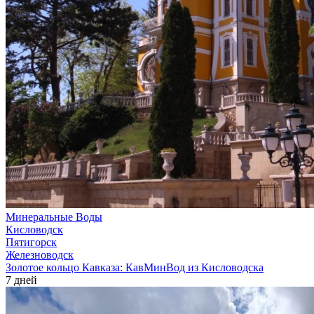
Минеральные Воды
Кисловодск
Пятигорск
Железноводск
Золотое кольцо Кавказа: КавМинВод из Кисловодска
7 дней