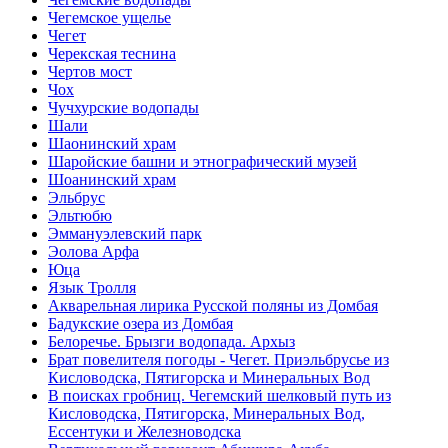
Чегемское ущелье
Чегет
Черекская теснина
Чертов мост
Чох
Чучхурские водопады
Шали
Шаонинский храм
Шаройские башни и этнографический музей
Шоанинский храм
Эльбрус
Эльтюбю
Эммануэлевский парк
Эолова Арфа
Юца
Язык Тролля
Акварельная лирика Русской поляны из Домбая
Бадукские озера из Домбая
Белоречье. Брызги водопада. Архыз
Брат повелителя погоды - Чегет. Приэльбрусье из
Кисловодска, Пятигорска и Минеральных Вод
В поисках гробниц. Чегемский шелковый путь из
Кисловодска, Пятигорска, Минеральных Вод,
Ессентуки и Железноводска