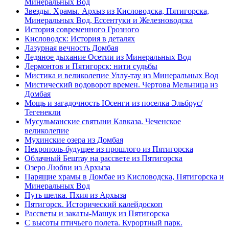
Минеральных Вод
Звезды. Храмы. Архыз из Кисловодска, Пятигорска,
Минеральных Вод, Ессентуки и Железноводска
История современного Грозного
Кисловодск: История в деталях
Лазурная вечность Домбая
Ледяное дыхание Осетии из Минеральных Вод
Лермонтов и Пятигорск: нити судьбы
Мистика и великолепие Уллу-тау из Минеральных Вод
Мистический водоворот времен. Чертова Мельница из
Домбая
Мощь и загадочность Юсенги из поселка Эльбрус/
Тегенекли
Мусульманские святыни Кавказа. Чеченское
великолепие
Мухинские озера из Домбая
Некрополь-будущее из прошлого из Пятигорска
Облачный Бештау на рассвете из Пятигорска
Озеро Любви из Архыза
Парящие храмы в Домбае из Кисловодска, Пятигорска и
Минеральных Вод
Путь шелка. Пхия из Архыза
Пятигорск. Исторический калейдоскоп
Рассветы и закаты-Машук из Пятигорска
С высоты птичьего полета. Курортный парк.