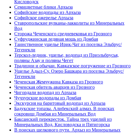
Кисловодск
Семицветные блики Архыза
Софийские водопады из Архыза
Софийское ожерелье Архыза
Ставропольские вулканы-лакколиты из Минеральных
Вод
Сторожа Чеченского средневековья из Грозного
Суфруджинская ледяная мощь из Домбая
Таинственное ущелье Ирик-Чат из поселка Эльбрус/
Тегенекли
Терскол-ледник, ущелье, водопад из Приэльбрусья,
поляны Азау и поляны Чегет
Традиции и обычаи. Кавказское погружение из Грозного
Ущелье Адыл-Су. Озеро Башкара из поселка Эльбрус/
Тегенекли
Чеченская Жемчужина Кавказа из Грозного
Чеченская обитель аварцев из Грозного
Чигордали водопад из Архыза
Чучхурские водопады из Домбая
Экскурсия на баритовый водопад из Архыза
Бадукские топазы. Алибекский алмаз. В поисках
сокровищ Домбая из Минеральных Вод
Баксанский перекресток. Тайна трех ущелий из
Минеральных Вод, Кисловодска и Пятигорска
В поисках шелкового пути. Архыз из Минеральных