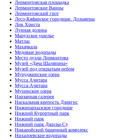
Лермонтовская площадка
Лермонтовские Ванны
Лермонтовский грот
Лесо-Кяфарское городище. Дольмены
Лик Христа
Лунная долина
Марухское ущелье
Матлас
Махачкала
Медовые водопады
Место дуэли Лермонтова
Музей «Дача Шаляпина»
Музей под открытым небом
Муруджинские озера
Мусса Ачитара
Мусса-Ачитара
Мухинские озера
Нарзанная галерея
Наскальная крепость Дзивгис
Нижнеархызское городище
Нижний Курортный парк
Нижний парк
Нижний парк Джилы-Су
Никаройский башенный комплекс
Нихалоевские водопады