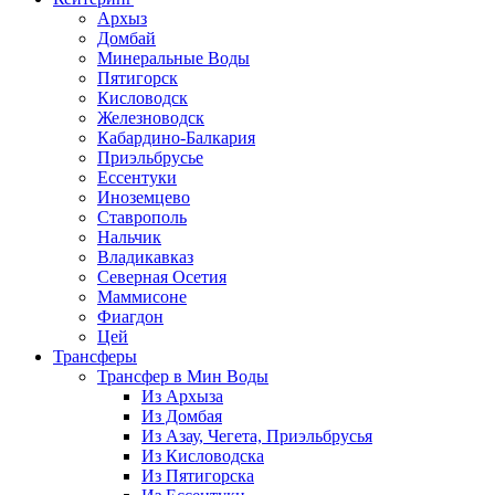
Архыз
Домбай
Минеральные Воды
Пятигорск
Кисловодск
Железноводск
Кабардино-Балкария
Приэльбрусье
Ессентуки
Иноземцево
Ставрополь
Нальчик
Владикавказ
Северная Осетия
Маммисоне
Фиагдон
Цей
Трансферы
Трансфер в Мин Воды
Из Архыза
Из Домбая
Из Азау, Чегета, Приэльбрусья
Из Кисловодска
Из Пятигорска