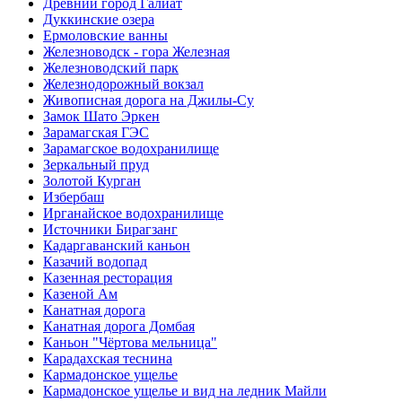
Древний город Галиат
Дуккинские озера
Ермоловские ванны
Железноводск - гора Железная
Железноводский парк
Железнодорожный вокзал
Живописная дорога на Джилы-Су
Замок Шато Эркен
Зарамагская ГЭС
Зарамагское водохранилище
Зеркальный пруд
Золотой Курган
Избербаш
Ирганайское водохранилище
Источники Бирагзанг
Кадаргаванский каньон
Казачий водопад
Казенная ресторация
Казеной Ам
Канатная дорога
Канатная дорога Домбая
Каньон "Чёртова мельница"
Карадахская теснина
Кармадонское ущелье
Кармадонское ущелье и вид на ледник Майли