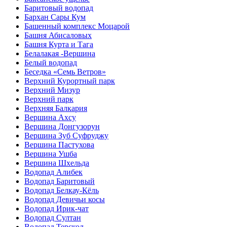
Баритовый водопад
Бархан Сары Кум
Башенный комплекс Моцарой
Башня Абисаловых
Башня Курта и Тага
Белалакая -Вершина
Белый водопад
Беседка «Семь Ветров»
Верхний Курортный парк
Верхний Мизур
Верхний парк
Верхняя Балкария
Вершина Ахсу
Вершина Донгузорун
Вершина Зуб Суфруджу
Вершина Пастухова
Вершина Ушба
Вершина Шхельда
Водопад Алибек
Водопад Баритовый
Водопад Белкау-Кёль
Водопад Девичьи косы
Водопад Ирик-чат
Водопад Султан
Водопад Терскол