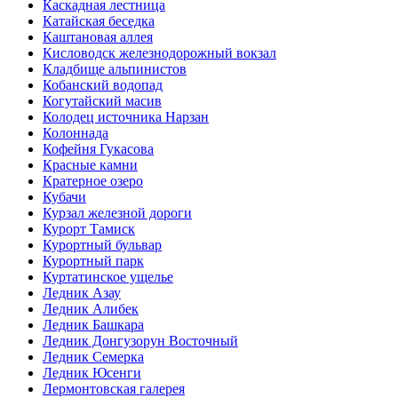
Каскадная лестница
Катайская беседка
Каштановая аллея
Кисловодск железнодорожный вокзал
Кладбище альпинистов
Кобанский водопад
Когутайский масив
Колодец источника Нарзан
Колоннада
Кофейня Гукасова
Красные камни
Кратерное озеро
Кубачи
Курзал железной дороги
Курорт Тамиск
Курортный бульвар
Курортный парк
Куртатинское ущелье
Ледник Азау
Ледник Алибек
Ледник Башкара
Ледник Донгузорун Восточный
Ледник Семерка
Ледник Юсенги
Лермонтовская галерея