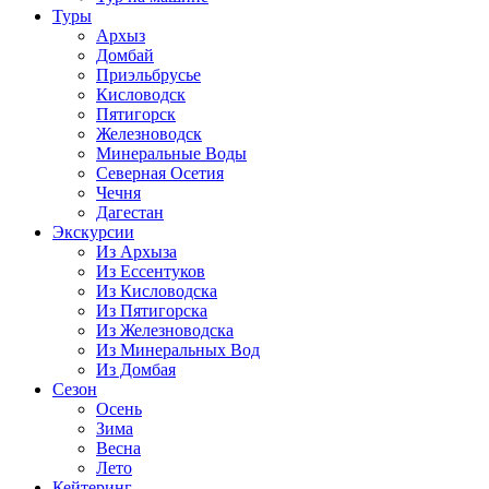
Туры
Архыз
Домбай
Приэльбрусье
Кисловодск
Пятигорск
Железноводск
Минеральные Воды
Северная Осетия
Чечня
Дагестан
Экскурсии
Из Архыза
Из Ессентуков
Из Кисловодска
Из Пятигорска
Из Железноводска
Из Минеральных Вод
Из Домбая
Сезон
Осень
Зима
Весна
Лето
Кейтеринг