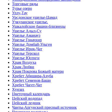
Торговые ряды
Турье озеро
Уллу-Тау
Урсдонское ущелье-Цамад
Учкуланское ущелье.
Ушкалойские башни-близнецы
Ущелье Адыл-Су
Ущелье Аманауз
Ущелье Гоначхир
Ущелье Домбай-Ульген
Ущелье Ирик-Чат
Ущелье Терскол
Ущелье Юсенги
Храм Воздуха
Храм Любви
Храм Покрова Божьей матери
Хребет Абишира-Ахуба
Хребет Семенов-Баши
Хребет Чагет-Чат
Хунзах
Цветочный календарь
Цейский водопад
Цейский ледник
Чанты-Аргунский пресный источник
Чегемские водопады