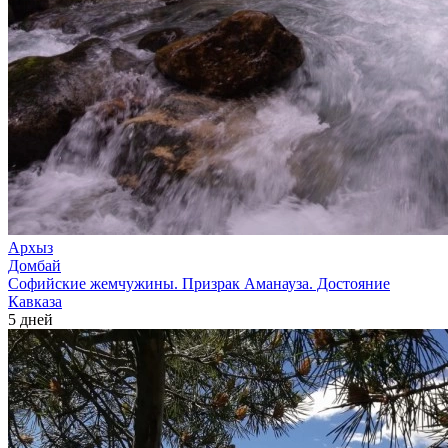
Архыз
Домбай
Софийские жемчужины. Призрак Аманауза. Достояние
Кавказа
5 дней