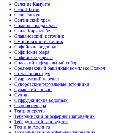
Селение Камунта
Село Шатой
Село Элькуш
Сентинский храм
Символ города Орел
Скала Карча-тёбе
Славяновский источник
Смирновский источник
Софийские водопады
Софийские озера
Софийское ущелье
Спасский кафедральный собор
Средневековый башенный комплекс Пхакоч
Стеклянная струя
Суаргомский перевал
Суворовские термальные источники
Сулакский каньон
Султан
Суфруджинские водопады
Сырная пещера
Театр оперетты
Тебердинский биосферный заповедник
Тебердинский заповедник
Теснина Ахсинта
Тибердинский биосферный заповедник