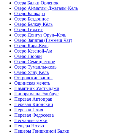
Озера Балки Орленок
Озеро Айматлы-Джагалы-Кёль
Озеро Башкара
Озеро Бездонное
Озеро Белкау-Кёль
Озеро Гижгит
Озеро Донгуз Орун–Кель
Озеро Запятая (Гаммеш-Чат)
Озеро Кара-Кель
Озеро Кезеной-Ам
Озеро Любви
Озеро Семицветное
Озеро Туманлы-кель.
Озеро Уллу-Кёль
Островские ванны
Ошинская мечеть
Памятник Уастырджи
Панорама на Эльбрус
Перевал Актопрак
Перевал Кионский
Перевал Пхия
Перевал Федосеева
Песчаные замки
Пещера Нохъо
Пещеры Гришкиной Балки