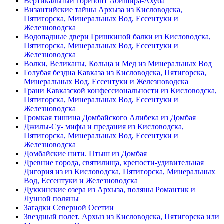
Вертикальный горизонт Абишира-Ахуба
Византийские тайны Архыза из Кисловодска,
Пятигорска, Минеральных Вод, Ессентуки и
Железноводска
Водопадные двери Гришкиной балки из Кисловодска,
Пятигорска, Минеральных Вод, Ессентуки и
Железноводска
Волки, Великаны, Кольца и Мед из Минеральных Вод
Голубая бездна Кавказа из Кисловодска, Пятигорска,
Минеральных Вод, Ессентуки и Железноводска
Грани Кавказской конфессиональности из Кисловодска,
Пятигорска, Минеральных Вод, Ессентуки и
Железноводска
Громкая тишина Домбайского Алибека из Домбая
Джилы-Су- мифы и предания из Кисловодска,
Пятигорска, Минеральных Вод, Ессентуки и
Железноводска
Домбайские нити. Птыш из Домбая
Древние города, святилища, крепости-удивительная
Дигория из из Кисловодска, Пятигорска, Минеральных
Вод, Ессентуки и Железноводска
Дуккинские озера из Архыза, поляны Романтик и
Лунной поляны
Загадки Северной Осетии
Звездный полет. Архыз из Кисловодска, Пятигорска или