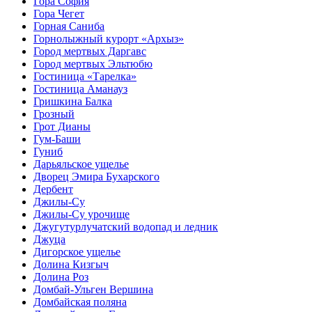
Гора София
Гора Чегет
Горная Саниба
Горнолыжный курорт «Архыз»
Город мертвых Даргавс
Город мертвых Эльтюбю
Гостиница «Тарелка»
Гостиница Аманауз
Гришкина Балка
Грозный
Грот Дианы
Гум-Баши
Гуниб
Дарьяльское ущелье
Дворец Эмира Бухарского
Дербент
Джилы-Су
Джилы-Су урочище
Джугутурлучатский водопад и ледник
Джуца
Дигорское ущелье
Долина Кизгыч
Долина Роз
Домбай-Ульген Вершина
Домбайская поляна