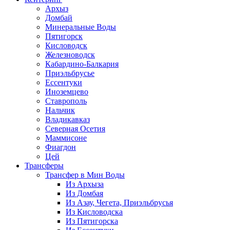
Архыз
Домбай
Минеральные Воды
Пятигорск
Кисловодск
Железноводск
Кабардино-Балкария
Приэльбрусье
Ессентуки
Иноземцево
Ставрополь
Нальчик
Владикавказ
Северная Осетия
Маммисоне
Фиагдон
Цей
Трансферы
Трансфер в Мин Воды
Из Архыза
Из Домбая
Из Азау, Чегета, Приэльбрусья
Из Кисловодска
Из Пятигорска