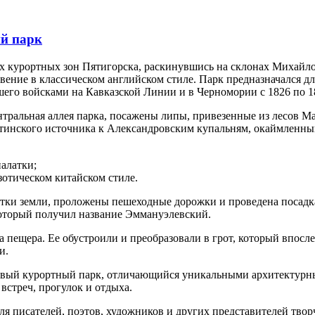
й парк
х курортных зон Пятигорска, раскинувшись на склонах Михайлов
ние в классическом английском стиле. Парк предназначался для
его войсками на Кавказской Линии и в Черномории с 1826 по 1
тральная аллея парка, посажены липы, привезенные из лесов Ма
тинского источника к Александровским купальням, окаймленный
палатки;
отическом китайском стиле.
ки земли, проложены пешеходные дорожки и проведена посадка р
 который получил название Эммануэлевский.
 пещера. Ее обустроили и преобразовали в грот, который впосл
и.
рвый курортный парк, отличающийся уникальными архитектурн
встреч, прогулок и отдыха.
ля писателей, поэтов, художников и других представителей тв