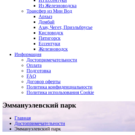
Из Ессентуки
Из Железноводска
Трансфер из Мин Вод
Архыз
Домбай
Азау, Чегет, Приэльбрусье
Кисловодск
Пятигорск
Ессентуки
Железноводск
Информация
Достопримечательности
Оплата
Подготовка
FAQ
Договор оферты
Политика конфиденциальности
Политика использования Cookie
Эммануэлевский парк
Главная
Достопримечательности
Эммануэлевский парк