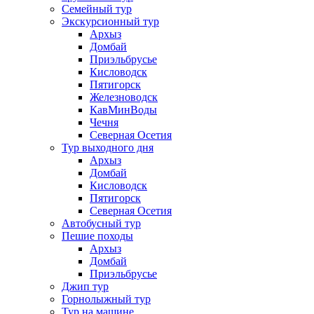
Семейный тур
Экскурсионный тур
Архыз
Домбай
Приэльбрусье
Кисловодск
Пятигорск
Железноводск
КавМинВоды
Чечня
Северная Осетия
Тур выходного дня
Архыз
Домбай
Кисловодск
Пятигорск
Северная Осетия
Автобусный тур
Пешие походы
Архыз
Домбай
Приэльбрусье
Джип тур
Горнолыжный тур
Тур на машине