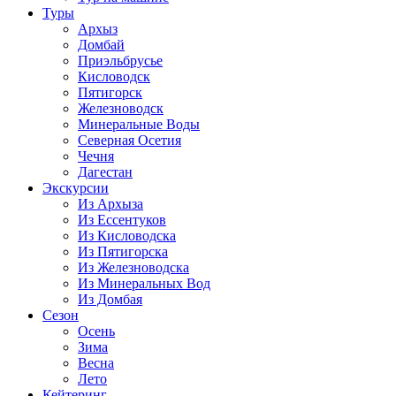
Туры
Архыз
Домбай
Приэльбрусье
Кисловодск
Пятигорск
Железноводск
Минеральные Воды
Северная Осетия
Чечня
Дагестан
Экскурсии
Из Архыза
Из Ессентуков
Из Кисловодска
Из Пятигорска
Из Железноводска
Из Минеральных Вод
Из Домбая
Сезон
Осень
Зима
Весна
Лето
Кейтеринг