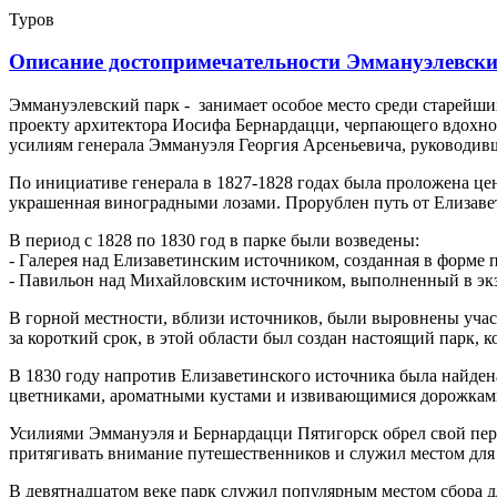
Туров
Описание достопримечательности Эммануэлевски
Эммануэлевский парк -
занимает особое место среди старейши
проекту архитектора Иосифа Бернардацци, черпающего вдохнове
усилиям генерала Эммануэля Георгия Арсеньевича, руководивш
По инициативе генерала в 1827-1828 годах была проложена цен
украшенная виноградными лозами. Прорублен путь от Елизаве
В период с 1828 по 1830 год в парке были возведены:
- Галерея над Елизаветинским источником, созданная в форме 
- Павильон над Михайловским источником, выполненный в экз
В горной местности, вблизи источников, были выровнены участ
за короткий срок, в этой области был создан настоящий парк,
В 1830 году напротив Елизаветинского источника была найдена
цветниками, ароматными кустами и извивающимися дорожкам
Усилиями Эммануэля и Бернардацци Пятигорск обрел свой пе
притягивать внимание путешественников и служил местом для 
В девятнадцатом веке парк служил популярным местом сбора д