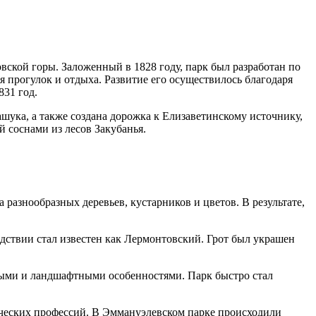
ской горы. Заложенный в 1828 году, парк был разработан по
 прогулок и отдыха. Развитие его осуществилось благодаря
831 год.
шука, а также создана дорожка к Елизаветинскому источнику,
 соснами из лесов Закубанья.
азнообразных деревьев, кустарников и цветов. В результате,
едствии стал известен как Лермонтовский. Грот был украшен
ыми и ландшафтными особенностями. Парк быстро стал
орческих профессий. В Эммануэлевском парке происходили