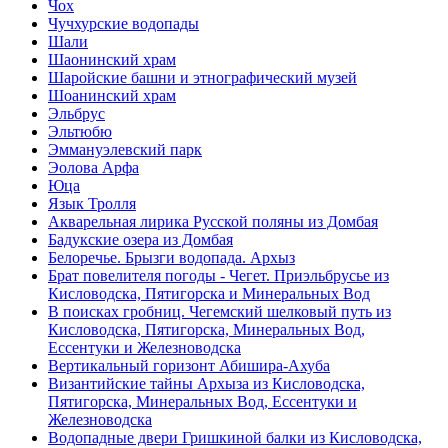
Чох
Чучхурские водопады
Шали
Шаонинский храм
Шаройские башни и этнографический музей
Шоанинский храм
Эльбрус
Эльтюбю
Эммануэлевский парк
Эолова Арфа
Юца
Язык Тролля
Акварельная лирика Русской поляны из Домбая
Бадукские озера из Домбая
Белоречье. Брызги водопада. Архыз
Брат повелителя погоды - Чегет. Приэльбрусье из
Кисловодска, Пятигорска и Минеральных Вод
В поисках гробниц. Чегемский шелковый путь из
Кисловодска, Пятигорска, Минеральных Вод,
Ессентуки и Железноводска
Вертикальный горизонт Абишира-Ахуба
Византийские тайны Архыза из Кисловодска,
Пятигорска, Минеральных Вод, Ессентуки и
Железноводска
Водопадные двери Гришкиной балки из Кисловодска,