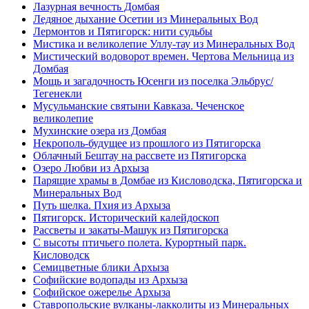
Лазурная вечность Домбая
Ледяное дыхание Осетии из Минеральных Вод
Лермонтов и Пятигорск: нити судьбы
Мистика и великолепие Уллу-тау из Минеральных Вод
Мистический водоворот времен. Чертова Мельница из
Домбая
Мощь и загадочность Юсенги из поселка Эльбрус/
Тегенекли
Мусульманские святыни Кавказа. Чеченское
великолепие
Мухинские озера из Домбая
Некрополь-будущее из прошлого из Пятигорска
Облачный Бештау на рассвете из Пятигорска
Озеро Любви из Архыза
Парящие храмы в Домбае из Кисловодска, Пятигорска и
Минеральных Вод
Путь шелка. Пхия из Архыза
Пятигорск. Исторический калейдоскоп
Рассветы и закаты-Машук из Пятигорска
С высоты птичьего полета. Курортный парк.
Кисловодск
Семицветные блики Архыза
Софийские водопады из Архыза
Софийское ожерелье Архыза
Ставропольские вулканы-лакколиты из Минеральных