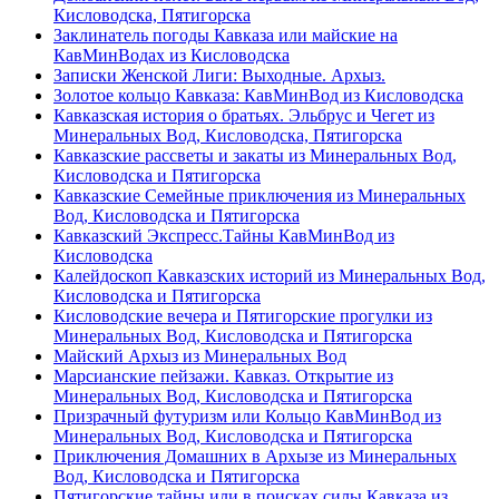
Кисловодска, Пятигорска
Заклинатель погоды Кавказа или майские на
КавМинВодах из Кисловодска
Записки Женской Лиги: Выходные. Архыз.
Золотое кольцо Кавказа: КавМинВод из Кисловодска
Кавказская история о братьях. Эльбрус и Чегет из
Минеральных Вод, Кисловодска, Пятигорска
Кавказские рассветы и закаты из Минеральных Вод,
Кисловодска и Пятигорска
Кавказские Семейные приключения из Минеральных
Вод, Кисловодска и Пятигорска
Кавказский Экспресс.Тайны КавМинВод из
Кисловодска
Калейдоскоп Кавказских историй из Минеральных Вод,
Кисловодска и Пятигорска
Кисловодские вечера и Пятигорские прогулки из
Минеральных Вод, Кисловодска и Пятигорска
Майский Архыз из Минеральных Вод
Марсианские пейзажи. Кавказ. Открытие из
Минеральных Вод, Кисловодска и Пятигорска
Призрачный футуризм или Кольцо КавМинВод из
Минеральных Вод, Кисловодска и Пятигорска
Приключения Домашних в Архызе из Минеральных
Вод, Кисловодска и Пятигорска
Пятигорские тайны или в поисках силы Кавказа из