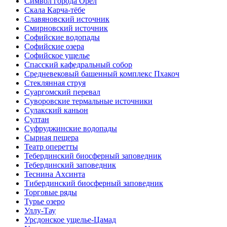
Символ города Орел
Скала Карча-тёбе
Славяновский источник
Смирновский источник
Софийские водопады
Софийские озера
Софийское ущелье
Спасский кафедральный собор
Средневековый башенный комплекс Пхакоч
Стеклянная струя
Суаргомский перевал
Суворовские термальные источники
Сулакский каньон
Султан
Суфруджинские водопады
Сырная пещера
Театр оперетты
Тебердинский биосферный заповедник
Тебердинский заповедник
Теснина Ахсинта
Тибердинский биосферный заповедник
Торговые ряды
Турье озеро
Уллу-Тау
Урсдонское ущелье-Цамад