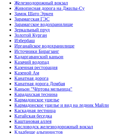
Железнодорожный вокзал
Живописная дорога на Джилы-Су
Замок Шато Эркен
Зарамагская ГЭС
Зарамагское водохранилище
Зеркальный пруд
Золотой Курган
Избербаш
Ирганайское водохранилище
Источники Бирагзанг
Кадаргаванский каньон
Казачий водопад
Казенная ресторация
Казеной Ам
Канатная дорога
Канатная дорога Домбая
Каньон "Чёртова мельница"
Карадахская теснина
Кармадонское ущелье
Кармадонское ущелье и вид на ледник Майли
Каскадная лестница
Катайская беседка
Каштановая аллея
Кисловодск железнодорожный вокзал
Кладбище альпинистов