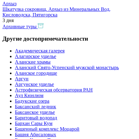
Архыз
Шкатулка сокровищ. Архыз из Минеральных Вод,
Кисловодска, Пятигорска
3 дня
Архивные туры
Другие достопримечательности
Академическая галерея
Алагирское ущелье
Аланские храмы
Аланский Свято-Успенский мужской монастырь
Аланское городище
Аргун
Аргунское ущелье
Астрофизическая обсерватория РАН
Аул Кюнлюм
Бадукские озера
Баксанский ледник
Баксанское ущелье
Баритовый водопад
Бархан Сары Кум
Башенный комплекс Моцарой
Башня Абисаловых