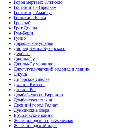
Город мертвых Эльтюбю
Гостиница «Тарелка»
Гостиница Аманауз
Гришкина Балка
Грозный
Грот Дианы
Гум-Баши
Гуниб
Дарьяльское ущелье
Дворец Эмира Бухарского
Дербент
Джилы-Су
Джилы-Су урочище
Джугутурлучатский водопад и ледник
Джуца
Дигорское ущелье
Долина Кизгыч
Долина Роз
Домбай-Ульген Вершина
Домбайская поляна
Древний город Галиат
Дуккинские озера
Ермоловские ванны
Железноводск - гора Железная
Железноводский парк