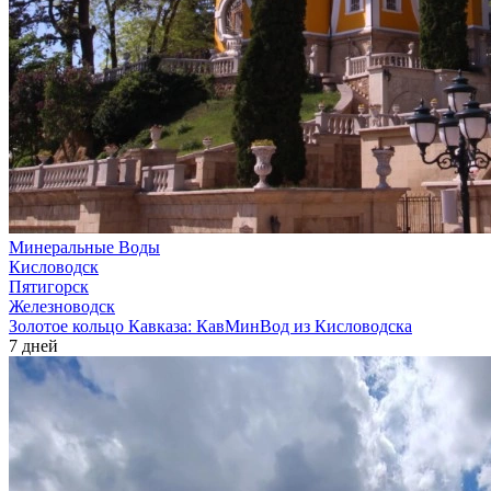
Минеральные Воды
Кисловодск
Пятигорск
Железноводск
Золотое кольцо Кавказа: КавМинВод из Кисловодска
7 дней