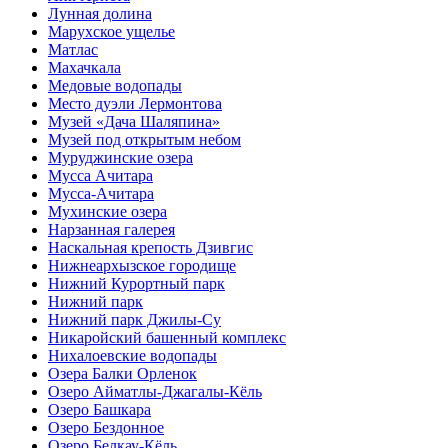
Лунная долина
Марухское ущелье
Матлас
Махачкала
Медовые водопады
Место дуэли Лермонтова
Музей «Дача Шаляпина»
Музей под открытым небом
Муруджинские озера
Мусса Ачитара
Мусса-Ачитара
Мухинские озера
Нарзанная галерея
Наскальная крепость Дзивгис
Нижнеархызское городище
Нижний Курортный парк
Нижний парк
Нижний парк Джилы-Су
Никаройский башенный комплекс
Нихалоевские водопады
Озера Балки Орленок
Озеро Айматлы-Джагалы-Кёль
Озеро Башкара
Озеро Бездонное
Озеро Белкау-Кёль