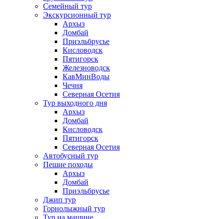
Семейный тур
Экскурсионный тур
Архыз
Домбай
Приэльбрусье
Кисловодск
Пятигорск
Железноводск
КавМинВоды
Чечня
Северная Осетия
Тур выходного дня
Архыз
Домбай
Кисловодск
Пятигорск
Северная Осетия
Автобусный тур
Пешие походы
Архыз
Домбай
Приэльбрусье
Джип тур
Горнолыжный тур
Тур на машине