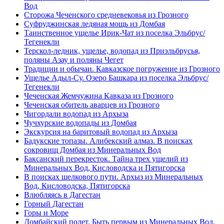
Вод
Сторожа Чеченского средневековья из Грозного
Суфруджинская ледяная мощь из Домбая
Таинственное ущелье Ирик-Чат из поселка Эльбрус/
Тегенекли
Терскол-ледник, ущелье, водопад из Приэльбрусья,
поляны Азау и поляны Чегет
Традиции и обычаи. Кавказское погружение из Грозного
Ущелье Адыл-Су. Озеро Башкара из поселка Эльбрус/
Тегенекли
Чеченская Жемчужина Кавказа из Грозного
Чеченская обитель аварцев из Грозного
Чигордали водопад из Архыза
Чучхурские водопады из Домбая
Экскурсия на баритовый водопад из Архыза
Бадукские топазы. Алибекский алмаз. В поисках
сокровищ Домбая из Минеральных Вод
Баксанский перекресток. Тайна трех ущелий из
Минеральных Вод, Кисловодска и Пятигорска
В поисках шелкового пути. Архыз из Минеральных
Вод, Кисловодска, Пятигорска
Влюбляясь в Дагестан
Горный Дагестан
Горы и Море
Домбайский полет. Быть первым из Минеральных Вод,