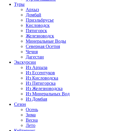
Туры
Архыз
Домбай
Приэльбрусье
Кисловодск
Пятигорск
Железноводск
Минеральные Воды
Северная Осетия
Чечня
Дагестан
Экскурсии
Из Архыза
Из Ессентуков
Из Кисловодска
Из Пятигорска
Из Железноводска
Из Минеральных Вод
Из Домбая
Сезон
Осень
Зима
Весна
Лето
Кейтеринг