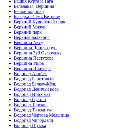
Башня Курта и Тага
Белалакая -Вершина
Белый водопад
Беседка «Семь Ветров»
Верхний Курортный парк
Верхний Мизур
Верхний парк
Верхняя Балкария
Вершина Ахсу
Вершина Донгузорун
Вершина Зуб Суфруджу
Вершина Пастухова
Вершина Ушба
Вершина Шхельда
Водопад Алибек
Водопад Баритовый
Водопад Белкау-Кёль
Водопад Девичьи косы
Водопад Ирик-чат
Водопад Султан
Водопад Терскол
Водопад Тыжынты
Водопад Чертова Мельница
Водопад Чигордали
Водопад Шумка