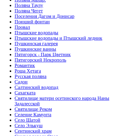
Поляна Таулу
Поляна Чегет
Поселения Дагом и Донисар
Поющий фонтан
Провал
Птышские водопады
Птышские водопады и Птышский ледник
Пушкинская галерея
Пушкинские ванны
Пятигорск - Парк Цветник
Пятигорский Некрополь
Романтик
Роща Хетага
Русская поляна
Садон
Салтинский водопад
Сахагката
Святилище матери осетинского народа Наны
Задалесской
Святилище Реком
Селение Камунта
Село Шатой
Село Элькуш
Сентинский храм