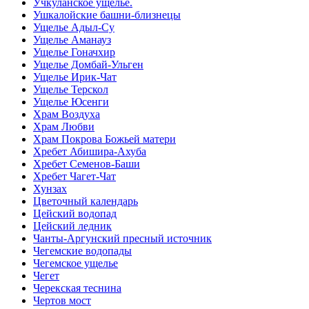
Учкуланское ущелье.
Ушкалойские башни-близнецы
Ущелье Адыл-Су
Ущелье Аманауз
Ущелье Гоначхир
Ущелье Домбай-Ульген
Ущелье Ирик-Чат
Ущелье Терскол
Ущелье Юсенги
Храм Воздуха
Храм Любви
Храм Покрова Божьей матери
Хребет Абишира-Ахуба
Хребет Семенов-Баши
Хребет Чагет-Чат
Хунзах
Цветочный календарь
Цейский водопад
Цейский ледник
Чанты-Аргунский пресный источник
Чегемские водопады
Чегемское ущелье
Чегет
Черекская теснина
Чертов мост