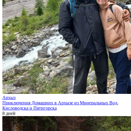
Архыз
Приключения Домашних в Архызе из Минеральных Вод,
Кисловодска и Пятигорска
8 дней