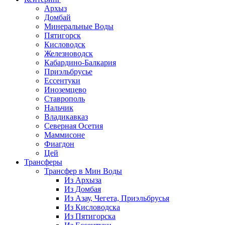
Архыз
Домбай
Минеральные Воды
Пятигорск
Кисловодск
Железноводск
Кабардино-Балкария
Приэльбрусье
Ессентуки
Иноземцево
Ставрополь
Нальчик
Владикавказ
Северная Осетия
Маммисоне
Фиагдон
Цей
Трансферы
Трансфер в Мин Воды
Из Архыза
Из Домбая
Из Азау, Чегета, Приэльбрусья
Из Кисловодска
Из Пятигорска