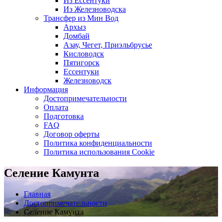
Из Ессентуки
Из Железноводска
Трансфер из Мин Вод
Архыз
Домбай
Азау, Чегет, Приэльбрусье
Кисловодск
Пятигорск
Ессентуки
Железноводск
Информация
Достопримечательности
Оплата
Подготовка
FAQ
Договор оферты
Политика конфиденциальности
Политика использования Cookie
Селение Камунта
Главная
Достопримечательности
Селение Камунта