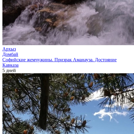
Архыз
Домбай
Софийские жемчужины. Призрак Аманауза. Достояние
Кавказа
5 дней