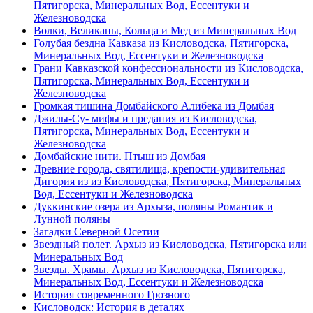
Пятигорска, Минеральных Вод, Ессентуки и
Железноводска
Волки, Великаны, Кольца и Мед из Минеральных Вод
Голубая бездна Кавказа из Кисловодска, Пятигорска,
Минеральных Вод, Ессентуки и Железноводска
Грани Кавказской конфессиональности из Кисловодска,
Пятигорска, Минеральных Вод, Ессентуки и
Железноводска
Громкая тишина Домбайского Алибека из Домбая
Джилы-Су- мифы и предания из Кисловодска,
Пятигорска, Минеральных Вод, Ессентуки и
Железноводска
Домбайские нити. Птыш из Домбая
Древние города, святилища, крепости-удивительная
Дигория из из Кисловодска, Пятигорска, Минеральных
Вод, Ессентуки и Железноводска
Дуккинские озера из Архыза, поляны Романтик и
Лунной поляны
Загадки Северной Осетии
Звездный полет. Архыз из Кисловодска, Пятигорска или
Минеральных Вод
Звезды. Храмы. Архыз из Кисловодска, Пятигорска,
Минеральных Вод, Ессентуки и Железноводска
История современного Грозного
Кисловодск: История в деталях