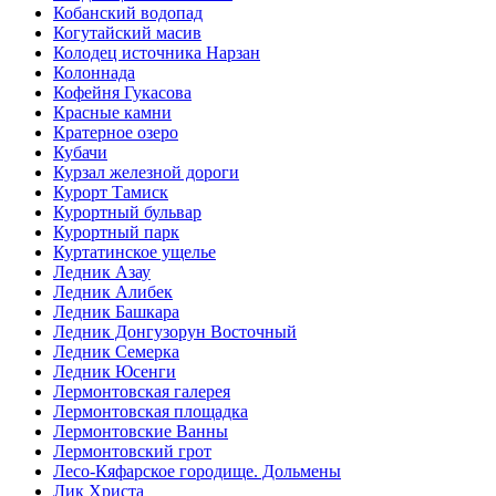
Кобанский водопад
Когутайский масив
Колодец источника Нарзан
Колоннада
Кофейня Гукасова
Красные камни
Кратерное озеро
Кубачи
Курзал железной дороги
Курорт Тамиск
Курортный бульвар
Курортный парк
Куртатинское ущелье
Ледник Азау
Ледник Алибек
Ледник Башкара
Ледник Донгузорун Восточный
Ледник Семерка
Ледник Юсенги
Лермонтовская галерея
Лермонтовская площадка
Лермонтовские Ванны
Лермонтовский грот
Лесо-Кяфарское городище. Дольмены
Лик Христа