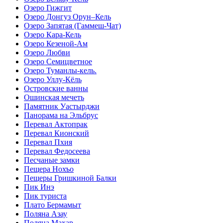
Озеро Гижгит
Озеро Донгуз Орун–Кель
Озеро Запятая (Гаммеш-Чат)
Озеро Кара-Кель
Озеро Кезеной-Ам
Озеро Любви
Озеро Семицветное
Озеро Туманлы-кель.
Озеро Уллу-Кёль
Островские ванны
Ошинская мечеть
Памятник Уастырджи
Панорама на Эльбрус
Перевал Актопрак
Перевал Кионский
Перевал Пхия
Перевал Федосеева
Песчаные замки
Пещера Нохъо
Пещеры Гришкиной Балки
Пик Инэ
Пик туриста
Плато Бермамыт
Поляна Азау
Поляна Махар.