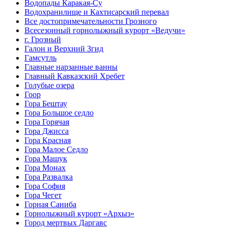
Водопады Каракая-Су
Водохранилище и Кахтисарский перевал
Все достопримечательности Грозного
Всесезонный горнолыжный курорт «Ведучи»
г. Грозный
Галон и Верхний Згид
Гамсутль
Главные нарзанные ванны
Главный Кавказский Хребет
Голубые озера
Гоор
Гора Бештау
Гора Большое седло
Гора Горячая
Гора Джисса
Гора Красная
Гора Малое Седло
Гора Машук
Гора Монах
Гора Развалка
Гора София
Гора Чегет
Горная Саниба
Горнолыжный курорт «Архыз»
Город мертвых Даргавс