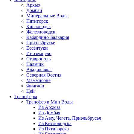
Архыз
Домбай
Минеральные Воды
Пятигорск
Кисловодск
Железноводск
Кабардино-Балкария
Приэльбрусье
Ессентуки
Иноземцево
Ставрополь
Нальчик
Владикавказ
Северная Осетия
Маммисоне
Фиагдон
Цей
Трансферы
Трансфер в Мин Воды
Из Архыза
Из Домбая
Из Азау, Чегета, Приэльбрусья
Из Кисловодска
Из Пятигорска