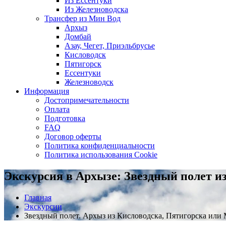
Из Ессентуки
Из Железноводска
Трансфер из Мин Вод
Архыз
Домбай
Азау, Чегет, Приэльбрусье
Кисловодск
Пятигорск
Ессентуки
Железноводск
Информация
Достопримечательности
Оплата
Подготовка
FAQ
Договор оферты
Политика конфиденциальности
Политика использования Cookie
Экскурсия в Архызе: Звездный полет и
Главная
Экскурсии
Звездный полет. Архыз из Кисловодска, Пятигорска или