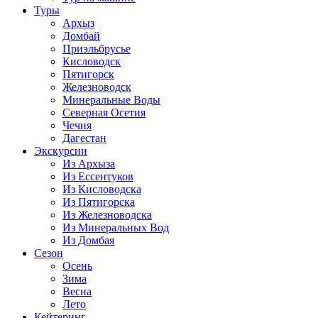
Туры
Архыз
Домбай
Приэльбрусье
Кисловодск
Пятигорск
Железноводск
Минеральные Воды
Северная Осетия
Чечня
Дагестан
Экскурсии
Из Архыза
Из Ессентуков
Из Кисловодска
Из Пятигорска
Из Железноводска
Из Минеральных Вод
Из Домбая
Сезон
Осень
Зима
Весна
Лето
Кейтеринг