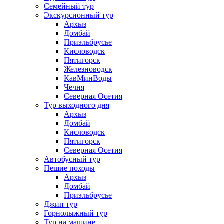
Семейный тур
Экскурсионный тур
Архыз
Домбай
Приэльбрусье
Кисловодск
Пятигорск
Железноводск
КавМинВоды
Чечня
Северная Осетия
Тур выходного дня
Архыз
Домбай
Кисловодск
Пятигорск
Северная Осетия
Автобусный тур
Пешие походы
Архыз
Домбай
Приэльбрусье
Джип тур
Горнолыжный тур
Тур на машине