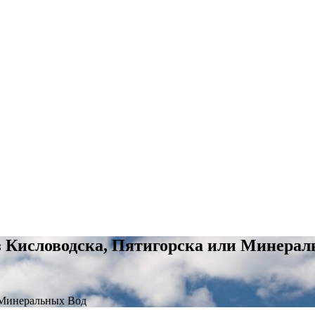
з Кисловодска, Пятигорска или Минерал
 Минеральных Вод