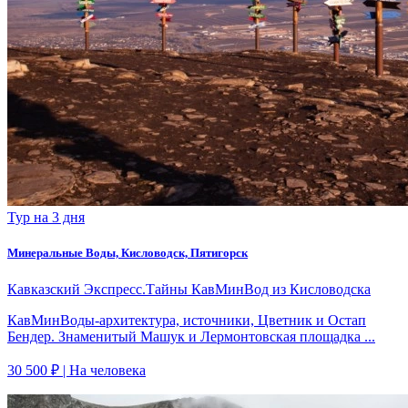
Тур на 3 дня
Минеральные Воды, Кисловодск, Пятигорск
Кавказский Экспресс.Тайны КавМинВод из Кисловодска
КавМинВоды-архитектура, источники, Цветник и Остап
Бендер. Знаменитый Машук и Лермонтовская площадка ...
30 500 ₽
| На человека