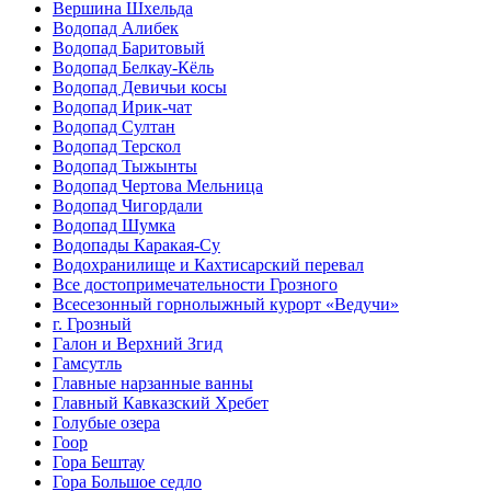
Вершина Шхельда
Водопад Алибек
Водопад Баритовый
Водопад Белкау-Кёль
Водопад Девичьи косы
Водопад Ирик-чат
Водопад Султан
Водопад Терскол
Водопад Тыжынты
Водопад Чертова Мельница
Водопад Чигордали
Водопад Шумка
Водопады Каракая-Су
Водохранилище и Кахтисарский перевал
Все достопримечательности Грозного
Всесезонный горнолыжный курорт «Ведучи»
г. Грозный
Галон и Верхний Згид
Гамсутль
Главные нарзанные ванны
Главный Кавказский Хребет
Голубые озера
Гоор
Гора Бештау
Гора Большое седло