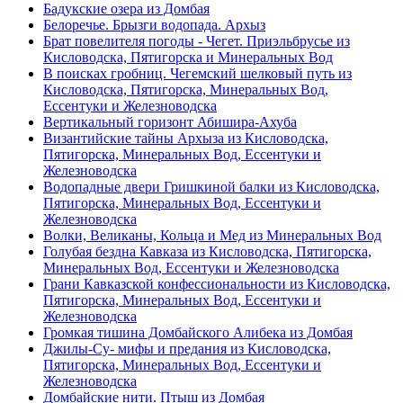
Бадукские озера из Домбая
Белоречье. Брызги водопада. Архыз
Брат повелителя погоды - Чегет. Приэльбрусье из
Кисловодска, Пятигорска и Минеральных Вод
В поисках гробниц. Чегемский шелковый путь из
Кисловодска, Пятигорска, Минеральных Вод,
Ессентуки и Железноводска
Вертикальный горизонт Абишира-Ахуба
Византийские тайны Архыза из Кисловодска,
Пятигорска, Минеральных Вод, Ессентуки и
Железноводска
Водопадные двери Гришкиной балки из Кисловодска,
Пятигорска, Минеральных Вод, Ессентуки и
Железноводска
Волки, Великаны, Кольца и Мед из Минеральных Вод
Голубая бездна Кавказа из Кисловодска, Пятигорска,
Минеральных Вод, Ессентуки и Железноводска
Грани Кавказской конфессиональности из Кисловодска,
Пятигорска, Минеральных Вод, Ессентуки и
Железноводска
Громкая тишина Домбайского Алибека из Домбая
Джилы-Су- мифы и предания из Кисловодска,
Пятигорска, Минеральных Вод, Ессентуки и
Железноводска
Домбайские нити. Птыш из Домбая