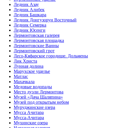
Ледник Азау
Ледник Алибек
Ледник Башкара
Ледник Донгузорун Восточный
Ледник Семерка
Ледник Юсенги
Лермонтовская галерея
Лермонтовская площадка
Лермонтовские Ванны
Лермонтовский грот
Лесо-Кяфарское городище. Дольмены
Лик Христа
Лунная долина
Марухское ущелье
Матлас
Махачкала
Медовые водопады
Место дуэли Лермонтова
Музей «Дача Шаляпина»
Музей под открытым небом
Муруджинские озера
Мусса Ачитара
Мусса-Ачитара
Мухинские озера
Нарзанная галерея