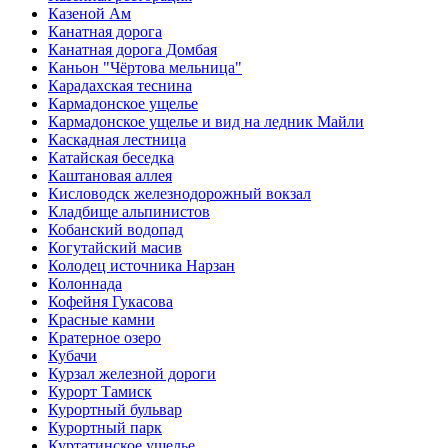
Казеной Ам
Канатная дорога
Канатная дорога Домбая
Каньон "Чёртова мельница"
Карадахская теснина
Кармадонское ущелье
Кармадонское ущелье и вид на ледник Майли
Каскадная лестница
Катайская беседка
Каштановая аллея
Кисловодск железнодорожный вокзал
Кладбище альпинистов
Кобанский водопад
Когутайский масив
Колодец источника Нарзан
Колоннада
Кофейня Гукасова
Красные камни
Кратерное озеро
Кубачи
Курзал железной дороги
Курорт Тамиск
Курортный бульвар
Курортный парк
Куртатинское ущелье