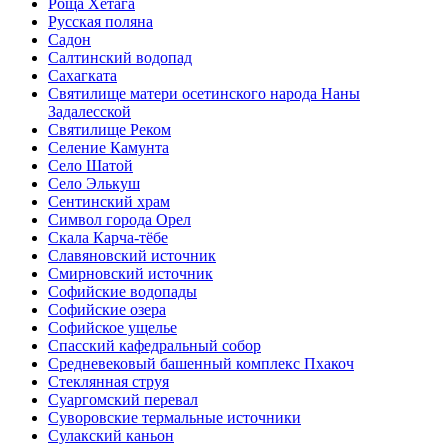
Роща Хетага
Русская поляна
Садон
Салтинский водопад
Сахагката
Святилище матери осетинского народа Наны
Задалесской
Святилище Реком
Селение Камунта
Село Шатой
Село Элькуш
Сентинский храм
Символ города Орел
Скала Карча-тёбе
Славяновский источник
Смирновский источник
Софийские водопады
Софийские озера
Софийское ущелье
Спасский кафедральный собор
Средневековый башенный комплекс Пхакоч
Стеклянная струя
Суаргомский перевал
Суворовские термальные источники
Сулакский каньон