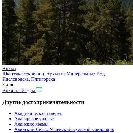
Архыз
Шкатулка сокровищ. Архыз из Минеральных Вод,
Кисловодска, Пятигорска
3 дня
Архивные туры
Другие достопримечательности
Академическая галерея
Алагирское ущелье
Аланские храмы
Аланский Свято-Успенский мужской монастырь