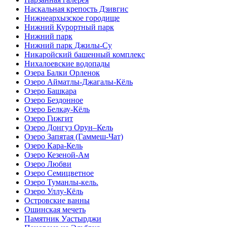
Наскальная крепость Дзивгис
Нижнеархызское городище
Нижний Курортный парк
Нижний парк
Нижний парк Джилы-Су
Никаройский башенный комплекс
Нихалоевские водопады
Озера Балки Орленок
Озеро Айматлы-Джагалы-Кёль
Озеро Башкара
Озеро Бездонное
Озеро Белкау-Кёль
Озеро Гижгит
Озеро Донгуз Орун–Кель
Озеро Запятая (Гаммеш-Чат)
Озеро Кара-Кель
Озеро Кезеной-Ам
Озеро Любви
Озеро Семицветное
Озеро Туманлы-кель.
Озеро Уллу-Кёль
Островские ванны
Ошинская мечеть
Памятник Уастырджи