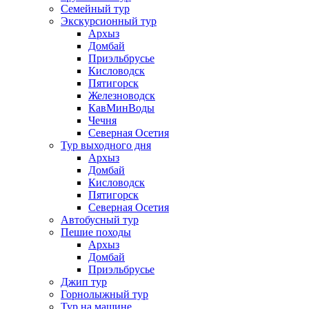
Семейный тур
Экскурсионный тур
Архыз
Домбай
Приэльбрусье
Кисловодск
Пятигорск
Железноводск
КавМинВоды
Чечня
Северная Осетия
Тур выходного дня
Архыз
Домбай
Кисловодск
Пятигорск
Северная Осетия
Автобусный тур
Пешие походы
Архыз
Домбай
Приэльбрусье
Джип тур
Горнолыжный тур
Тур на машине