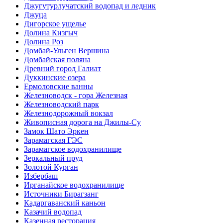
Джугутурлучатский водопад и ледник
Джуца
Дигорское ущелье
Долина Кизгыч
Долина Роз
Домбай-Ульген Вершина
Домбайская поляна
Древний город Галиат
Дуккинские озера
Ермоловские ванны
Железноводск - гора Железная
Железноводский парк
Железнодорожный вокзал
Живописная дорога на Джилы-Су
Замок Шато Эркен
Зарамагская ГЭС
Зарамагское водохранилище
Зеркальный пруд
Золотой Курган
Избербаш
Ирганайское водохранилище
Источники Бирагзанг
Кадаргаванский каньон
Казачий водопад
Казенная ресторация