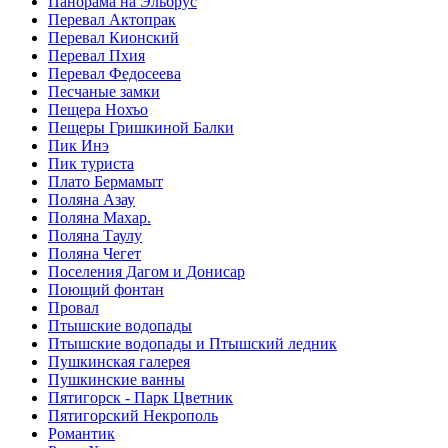
Панорама на Эльбрус
Перевал Актопрак
Перевал Кионский
Перевал Пхия
Перевал Федосеева
Песчаные замки
Пещера Нохъо
Пещеры Гришкиной Балки
Пик Инэ
Пик туриста
Плато Бермамыт
Поляна Азау
Поляна Махар.
Поляна Таулу
Поляна Чегет
Поселения Дагом и Донисар
Поющий фонтан
Провал
Птышские водопады
Птышские водопады и Птышский ледник
Пушкинская галерея
Пушкинские ванны
Пятигорск - Парк Цветник
Пятигорский Некрополь
Романтик