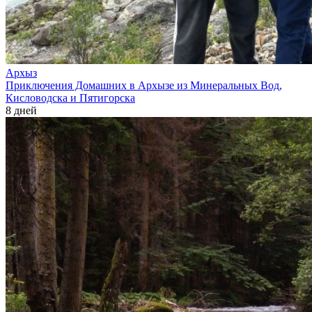
Архыз
Приключения Домашних в Архызе из Минеральных Вод,
Кисловодска и Пятигорска
8 дней