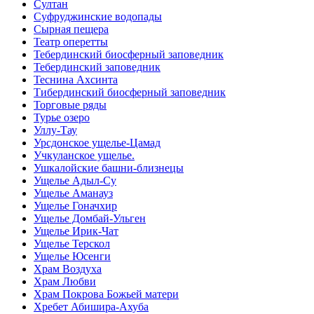
Султан
Суфруджинские водопады
Сырная пещера
Театр оперетты
Тебердинский биосферный заповедник
Тебердинский заповедник
Теснина Ахсинта
Тибердинский биосферный заповедник
Торговые ряды
Турье озеро
Уллу-Тау
Урсдонское ущелье-Цамад
Учкуланское ущелье.
Ушкалойские башни-близнецы
Ущелье Адыл-Су
Ущелье Аманауз
Ущелье Гоначхир
Ущелье Домбай-Ульген
Ущелье Ирик-Чат
Ущелье Терскол
Ущелье Юсенги
Храм Воздуха
Храм Любви
Храм Покрова Божьей матери
Хребет Абишира-Ахуба