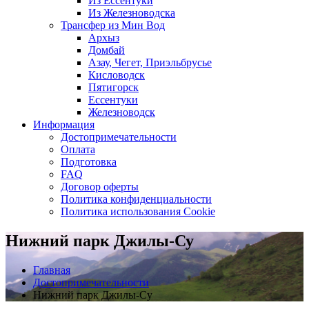
Из Ессентуки
Из Железноводска
Трансфер из Мин Вод
Архыз
Домбай
Азау, Чегет, Приэльбрусье
Кисловодск
Пятигорск
Ессентуки
Железноводск
Информация
Достопримечательности
Оплата
Подготовка
FAQ
Договор оферты
Политика конфиденциальности
Политика использования Cookie
Нижний парк Джилы-Су
Главная
Достопримечательности
Нижний парк Джилы-Су