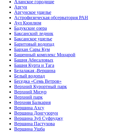
Аланское городище
Аргун
Аргунское ущелье
Астрофизическая обсерватория РАН
Аул Кюнлюм
Бадукские озера
Баксанский ледник
Баксанское ущелье
Баритовый водопад
Бархан Сары Кум
Башенный комплекс Моцарой
Башня Абисаловых
Башня Курта и Тага
Белалакая -Вершина
Белый водопад
Беседка «Семь Ветров»
Верхний Курортный парк
Верхний Мизур
Верхний парк
Верхняя Балкария
Вершина Ахсу
Вершина Донгузорун
Вершина Зуб Суфруджу
Вершина Пастухова
Вершина Ушба