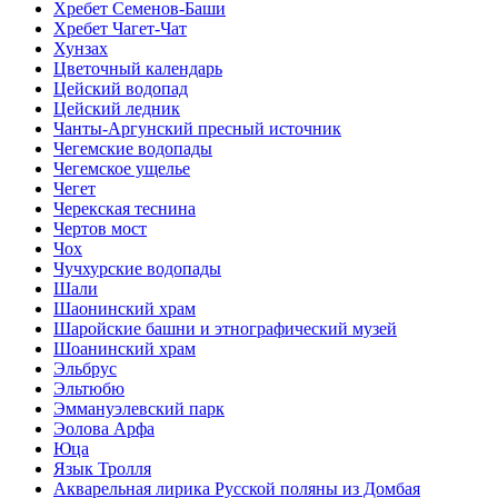
Хребет Семенов-Баши
Хребет Чагет-Чат
Хунзах
Цветочный календарь
Цейский водопад
Цейский ледник
Чанты-Аргунский пресный источник
Чегемские водопады
Чегемское ущелье
Чегет
Черекская теснина
Чертов мост
Чох
Чучхурские водопады
Шали
Шаонинский храм
Шаройские башни и этнографический музей
Шоанинский храм
Эльбрус
Эльтюбю
Эммануэлевский парк
Эолова Арфа
Юца
Язык Тролля
Акварельная лирика Русской поляны из Домбая