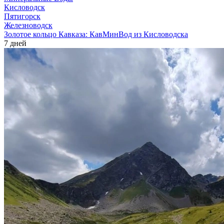
Кисловодск
Пятигорск
Железноводск
Золотое кольцо Кавказа: КавМинВод из Кисловодска
7 дней