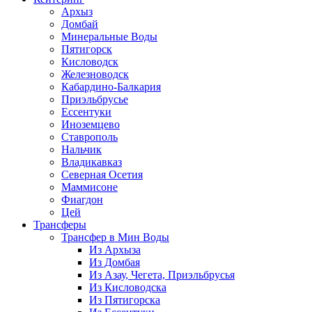
Архыз
Домбай
Минеральные Воды
Пятигорск
Кисловодск
Железноводск
Кабардино-Балкария
Приэльбрусье
Ессентуки
Иноземцево
Ставрополь
Нальчик
Владикавказ
Северная Осетия
Маммисоне
Фиагдон
Цей
Трансферы
Трансфер в Мин Воды
Из Архыза
Из Домбая
Из Азау, Чегета, Приэльбрусья
Из Кисловодска
Из Пятигорска