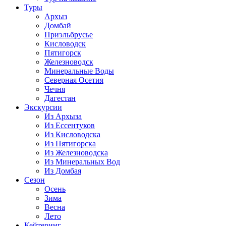
Туры
Архыз
Домбай
Приэльбрусье
Кисловодск
Пятигорск
Железноводск
Минеральные Воды
Северная Осетия
Чечня
Дагестан
Экскурсии
Из Архыза
Из Ессентуков
Из Кисловодска
Из Пятигорска
Из Железноводска
Из Минеральных Вод
Из Домбая
Сезон
Осень
Зима
Весна
Лето
Кейтеринг