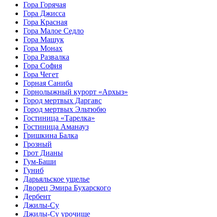
Гора Горячая
Гора Джисса
Гора Красная
Гора Малое Седло
Гора Машук
Гора Монах
Гора Развалка
Гора София
Гора Чегет
Горная Саниба
Горнолыжный курорт «Архыз»
Город мертвых Даргавс
Город мертвых Эльтюбю
Гостиница «Тарелка»
Гостиница Аманауз
Гришкина Балка
Грозный
Грот Дианы
Гум-Баши
Гуниб
Дарьяльское ущелье
Дворец Эмира Бухарского
Дербент
Джилы-Су
Джилы-Су урочище