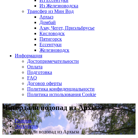
Из Ессентуки
Из Железноводска
Трансфер из Мин Вод
Архыз
Домбай
Азау, Чегет, Приэльбрусье
Кисловодск
Пятигорск
Ессентуки
Железноводск
Информация
Достопримечательности
Оплата
Подготовка
FAQ
Договор оферты
Политика конфиденциальности
Политика использования Cookie
Чигордали водопад из Архыза
Главная
Экскурсии
Чигордали водопад из Архыза