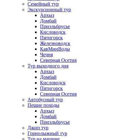
Семейный тур
Экскурсионный тур
Архыз
Домбай
Приэльбрусье
Кисловодск
Пятигорск
Железноводск
КавМинВоды
Чечня
Северная Осетия
Тур выходного дня
Архыз
Домбай
Кисловодск
Пятигорск
Северная Осетия
Автобусный тур
Пешие походы
Архыз
Домбай
Приэльбрусье
Джип тур
Горнолыжный тур
Тур на машине