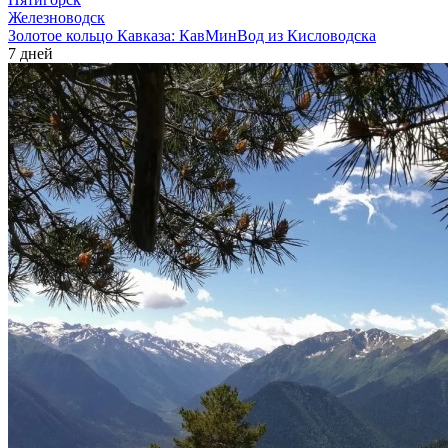
Железноводск
Золотое кольцо Кавказа: КавМинВод из Кисловодска
7 дней