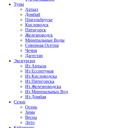
Туры
Архыз
Домбай
Приэльбрусье
Кисловодск
Пятигорск
Железноводск
Минеральные Воды
Северная Осетия
Чечня
Дагестан
Экскурсии
Из Архыза
Из Ессентуков
Из Кисловодска
Из Пятигорска
Из Железноводска
Из Минеральных Вод
Из Домбая
Сезон
Осень
Зима
Весна
Лето
Кейтеринг