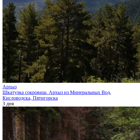
Архыз
Шкатулка сокровищ. Архыз из Минеральных Вод,
Кисловодска, Пятигорска
3 дня