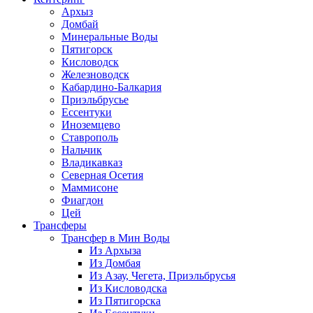
Архыз
Домбай
Минеральные Воды
Пятигорск
Кисловодск
Железноводск
Кабардино-Балкария
Приэльбрусье
Ессентуки
Иноземцево
Ставрополь
Нальчик
Владикавказ
Северная Осетия
Маммисоне
Фиагдон
Цей
Трансферы
Трансфер в Мин Воды
Из Архыза
Из Домбая
Из Азау, Чегета, Приэльбрусья
Из Кисловодска
Из Пятигорска