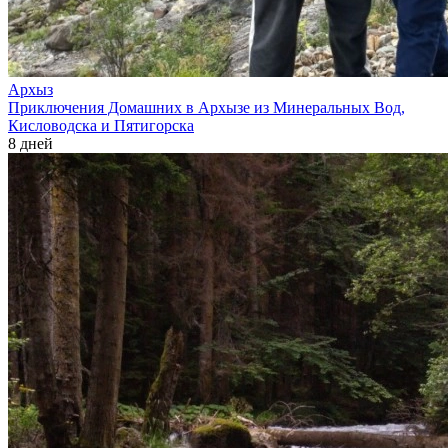
Архыз
Приключения Домашних в Архызе из Минеральных Вод,
Кисловодска и Пятигорска
8 дней