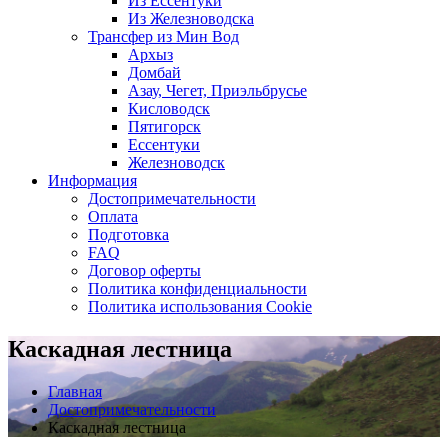
Из Ессентуки
Из Железноводска
Трансфер из Мин Вод
Архыз
Домбай
Азау, Чегет, Приэльбрусье
Кисловодск
Пятигорск
Ессентуки
Железноводск
Информация
Достопримечательности
Оплата
Подготовка
FAQ
Договор оферты
Политика конфиденциальности
Политика использования Cookie
Каскадная лестница
Главная
Достопримечательности
Каскадная лестница