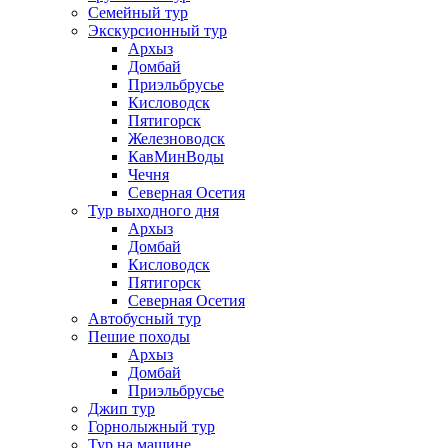
Семейный тур
Экскурсионный тур
Архыз
Домбай
Приэльбрусье
Кисловодск
Пятигорск
Железноводск
КавМинВоды
Чечня
Северная Осетия
Тур выходного дня
Архыз
Домбай
Кисловодск
Пятигорск
Северная Осетия
Автобусный тур
Пешие походы
Архыз
Домбай
Приэльбрусье
Джип тур
Горнолыжный тур
Тур на машине