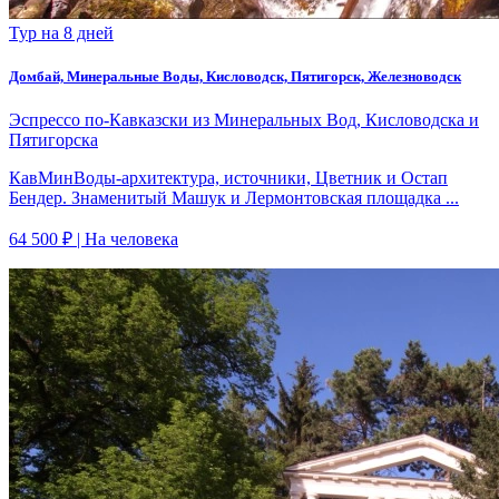
Тур на 8 дней
Домбай, Минеральные Воды, Кисловодск, Пятигорск, Железноводск
Эспрессо по-Кавказски из Минеральных Вод, Кисловодска и
Пятигорска
КавМинВоды-архитектура, источники, Цветник и Остап
Бендер. Знаменитый Машук и Лермонтовская площадка ...
64 500 ₽
| На человека