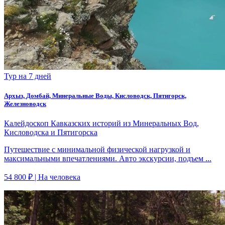
Тур на 7 дней
Архыз, Домбай, Минеральные Воды, Кисловодск, Пятигорск,
Железноводск
Калейдоскоп Кавказских историй из Минеральных Вод,
Кисловодска и Пятигорска
Путешествие с минимальной физической нагрузкой и
максимальными впечатлениями. Авто экскурсии, подъем ...
54 800 ₽
| На человека