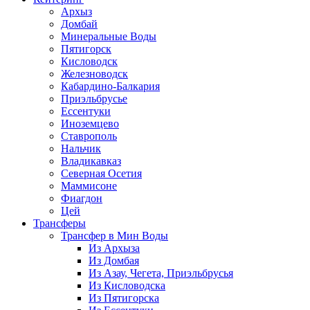
Архыз
Домбай
Минеральные Воды
Пятигорск
Кисловодск
Железноводск
Кабардино-Балкария
Приэльбрусье
Ессентуки
Иноземцево
Ставрополь
Нальчик
Владикавказ
Северная Осетия
Маммисоне
Фиагдон
Цей
Трансферы
Трансфер в Мин Воды
Из Архыза
Из Домбая
Из Азау, Чегета, Приэльбрусья
Из Кисловодска
Из Пятигорска