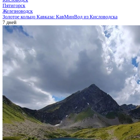
Пятигорск
Железноводск
Золотое кольцо Кавказа: КавМинВод из Кисловодска
7 дней