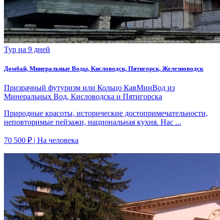
Тур на 9 дней
Домбай, Минеральные Воды, Кисловодск, Пятигорск, Железноводск
Призрачный футуризм или Кольцо КавМинВод из
Минеральных Вод, Кисловодска и Пятигорска
Природные красоты, исторические достопримечательности,
неповторимые пейзажи, национальная кухня. Нас ...
70 500 ₽
| На человека