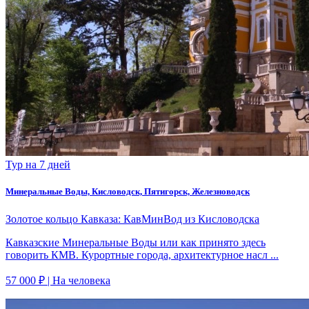
Тур на 7 дней
Минеральные Воды, Кисловодск, Пятигорск, Железноводск
Золотое кольцо Кавказа: КавМинВод из Кисловодска
Кавказские Минеральные Воды или как принято здесь
говорить КМВ. Курортные города, архитектурное насл ...
57 000 ₽
| На человека