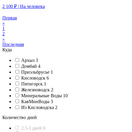
2 100 ₽
| На человека
Первая
«
1
2
»
Последняя
Куда
Архыз
3
Домбай
4
Приэльбрусье
1
Кисловодск
6
Пятигорск
1
Железноводск
2
Минеральные Воды
10
КавМинВоды
3
Из Кисловодска
2
Количество дней
2,5-3 дней
0