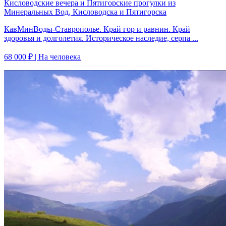
Кисловодские вечера и Пятигорские прогулки из
Минеральных Вод, Кисловодска и Пятигорска
КавМинВоды-Ставрополье. Край гор и равнин. Край
здоровья и долголетия. Историческое наследие, серпа ...
68 000 ₽
| На человека