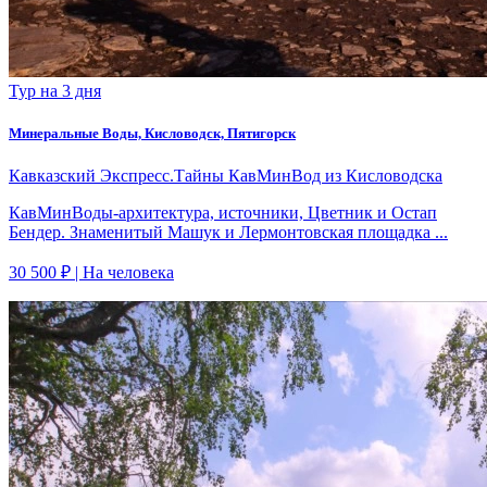
Тур на 3 дня
Минеральные Воды, Кисловодск, Пятигорск
Кавказский Экспресс.Тайны КавМинВод из Кисловодска
КавМинВоды-архитектура, источники, Цветник и Остап
Бендер. Знаменитый Машук и Лермонтовская площадка ...
30 500 ₽
| На человека