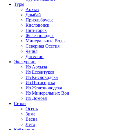
Туры
Архыз
Домбай
Приэльбрусье
Кисловодск
Пятигорск
Железноводск
Минеральные Воды
Северная Осетия
Чечня
Дагестан
Экскурсии
Из Архыза
Из Ессентуков
Из Кисловодска
Из Пятигорска
Из Железноводска
Из Минеральных Вод
Из Домбая
Сезон
Осень
Зима
Весна
Лето
Кейтеринг