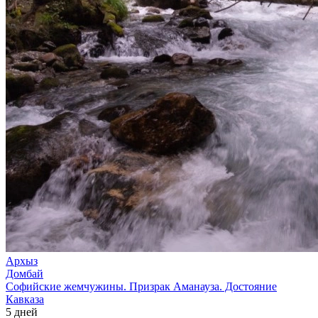
Архыз
Домбай
Софийские жемчужины. Призрак Аманауза. Достояние
Кавказа
5 дней