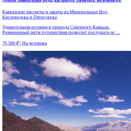
Домбай, Минеральные Воды, Кисловодск, Пятигорск, Железноводск
Кавказские рассветы и закаты из Минеральных Вод,
Кисловодска и Пятигорска
Удивительная история и природа Северного Кавказа.
Размеренный ритм путешествия позволит послушать ис ...
70 500 ₽
| На человека