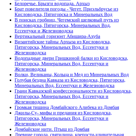
Белоречье. Брызги водопада. Архыз
Брат повелителя погоды - Чегет. Приэльбрусье из
Кисловодска, Пятигорска и Минеральных Вод
В поисках гробниц. Чегемский шелковый путь из
Кисловодска, Пятигорска, Минеральных Вод,
Ессентуки и Железноводска
Вертикальный горизонт Абишира-Ахуба
Византийские тайны Архыза из Кисловодска,
Пятигорска, Минеральных Вод, Ессентуки и
Железноводска
Водопадные двери Гришкиной балки из Кисловодска,
Пятигорска, Минеральных Вод, Ессентуки и
Железноводска
Волки, Великаны, Кольца и Мед из Минеральных Вод
Голубая бездна Кавказа из Кисловодска, Пятигорска,
Минеральных Вод, Ессентуки и Железноводска
Грани Кавказской конфессиональности из Кисловодска,
Пятигорска, Минеральных Вод, Ессентуки и
Железноводска
Громкая тишина Домбайского Алибека из Домбая
Джилы-Су- мифы и предания из Кисловодска,
Пятигорска, Минеральных Вод, Ессентуки и
Железноводска
Домбайские нити. Птыш из Домбая
Древние города, святилища, крепости-удивительная