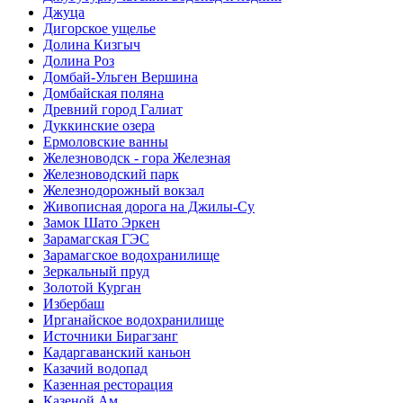
Джуца
Дигорское ущелье
Долина Кизгыч
Долина Роз
Домбай-Ульген Вершина
Домбайская поляна
Древний город Галиат
Дуккинские озера
Ермоловские ванны
Железноводск - гора Железная
Железноводский парк
Железнодорожный вокзал
Живописная дорога на Джилы-Су
Замок Шато Эркен
Зарамагская ГЭС
Зарамагское водохранилище
Зеркальный пруд
Золотой Курган
Избербаш
Ирганайское водохранилище
Источники Бирагзанг
Кадаргаванский каньон
Казачий водопад
Казенная ресторация
Казеной Ам