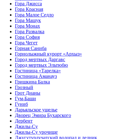
Гора Джисса
Гора Красная
Гора Малое Седло
Гора Машук
Гора Монах
Гора Развалка
Гора София
Гора Чегет
Горная Саниба
Горнолыжный курорт «Архыз»
Город мертвых Даргавс
Город мертвых Эльтюбю
Гостиница «Тарелка»
Гостиница Аманауз
Гришкина Балка
Грозный
Грот Дианы
Гум-Баши
Гуниб
Дарьяльское ущелье
Дворец Эмира Бухарского
Дербент
Джилы-Су
Джилы-Су урочище
Джугутурлучатский водопад и ледник