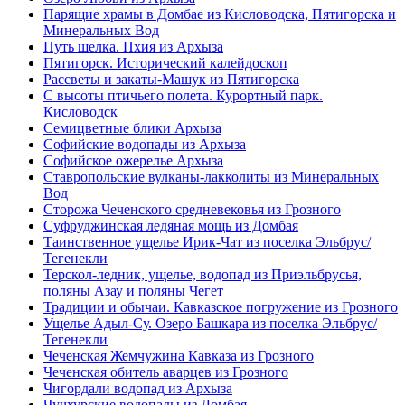
Парящие храмы в Домбае из Кисловодска, Пятигорска и
Минеральных Вод
Путь шелка. Пхия из Архыза
Пятигорск. Исторический калейдоскоп
Рассветы и закаты-Машук из Пятигорска
С высоты птичьего полета. Курортный парк.
Кисловодск
Семицветные блики Архыза
Софийские водопады из Архыза
Софийское ожерелье Архыза
Ставропольские вулканы-лакколиты из Минеральных
Вод
Сторожа Чеченского средневековья из Грозного
Суфруджинская ледяная мощь из Домбая
Таинственное ущелье Ирик-Чат из поселка Эльбрус/
Тегенекли
Терскол-ледник, ущелье, водопад из Приэльбрусья,
поляны Азау и поляны Чегет
Традиции и обычаи. Кавказское погружение из Грозного
Ущелье Адыл-Су. Озеро Башкара из поселка Эльбрус/
Тегенекли
Чеченская Жемчужина Кавказа из Грозного
Чеченская обитель аварцев из Грозного
Чигордали водопад из Архыза
Чучхурские водопады из Домбая