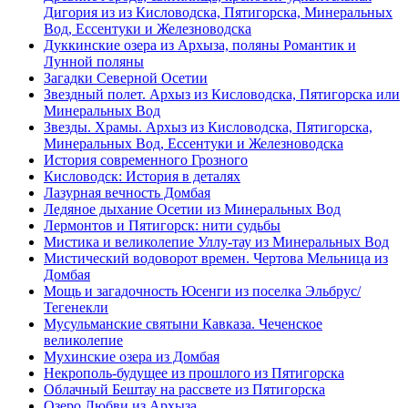
Дигория из из Кисловодска, Пятигорска, Минеральных
Вод, Ессентуки и Железноводска
Дуккинские озера из Архыза, поляны Романтик и
Лунной поляны
Загадки Северной Осетии
Звездный полет. Архыз из Кисловодска, Пятигорска или
Минеральных Вод
Звезды. Храмы. Архыз из Кисловодска, Пятигорска,
Минеральных Вод, Ессентуки и Железноводска
История современного Грозного
Кисловодск: История в деталях
Лазурная вечность Домбая
Ледяное дыхание Осетии из Минеральных Вод
Лермонтов и Пятигорск: нити судьбы
Мистика и великолепие Уллу-тау из Минеральных Вод
Мистический водоворот времен. Чертова Мельница из
Домбая
Мощь и загадочность Юсенги из поселка Эльбрус/
Тегенекли
Мусульманские святыни Кавказа. Чеченское
великолепие
Мухинские озера из Домбая
Некрополь-будущее из прошлого из Пятигорска
Облачный Бештау на рассвете из Пятигорска
Озеро Любви из Архыза