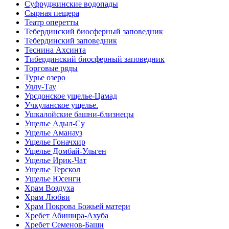
Суфруджинские водопады
Сырная пещера
Театр оперетты
Тебердинский биосферный заповедник
Тебердинский заповедник
Теснина Ахсинта
Тибердинский биосферный заповедник
Торговые ряды
Турье озеро
Уллу-Тау
Урсдонское ущелье-Цамад
Учкуланское ущелье.
Ушкалойские башни-близнецы
Ущелье Адыл-Су
Ущелье Аманауз
Ущелье Гоначхир
Ущелье Домбай-Ульген
Ущелье Ирик-Чат
Ущелье Терскол
Ущелье Юсенги
Храм Воздуха
Храм Любви
Храм Покрова Божьей матери
Хребет Абишира-Ахуба
Хребет Семенов-Баши