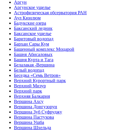
Аргун
Аргунское ущелье
Астрофизическая обсерватория РАН
Аул Кюнлюм
Бадукские озера
Баксанский ледник
Баксанское ущелье
Баритовый водопад
Бархан Сары Кум
Башенный комплекс Моцарой
Башня Абисаловых
Башня Курта и Тага
Белалакая -Вершина
Белый водопад
Беседка «Семь Ветров»
Верхний Курортный парк
Верхний Мизур
Верхний парк
Верхняя Балкария
Вершина Ахсу
Вершина Донгузорун
Вершина Зуб Суфруджу
Вершина Пастухова
Вершина Ушба
Вершина Шхельда