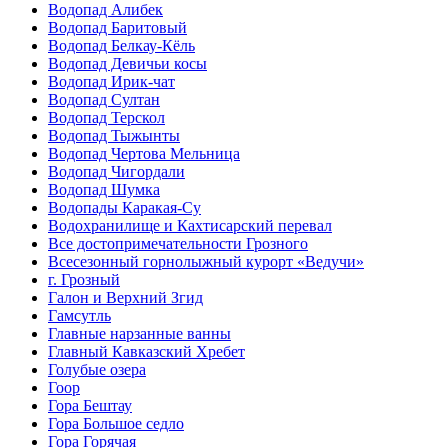
Водопад Алибек
Водопад Баритовый
Водопад Белкау-Кёль
Водопад Девичьи косы
Водопад Ирик-чат
Водопад Султан
Водопад Терскол
Водопад Тыжынты
Водопад Чертова Мельница
Водопад Чигордали
Водопад Шумка
Водопады Каракая-Су
Водохранилище и Кахтисарский перевал
Все достопримечательности Грозного
Всесезонный горнолыжный курорт «Ведучи»
г. Грозный
Галон и Верхний Згид
Гамсутль
Главные нарзанные ванны
Главный Кавказский Хребет
Голубые озера
Гоор
Гора Бештау
Гора Большое седло
Гора Горячая