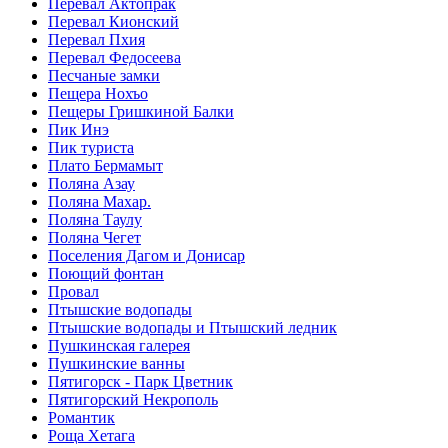
Перевал Актопрак
Перевал Кионский
Перевал Пхия
Перевал Федосеева
Песчаные замки
Пещера Нохъо
Пещеры Гришкиной Балки
Пик Инэ
Пик туриста
Плато Бермамыт
Поляна Азау
Поляна Махар.
Поляна Таулу
Поляна Чегет
Поселения Дагом и Донисар
Поющий фонтан
Провал
Птышские водопады
Птышские водопады и Птышский ледник
Пушкинская галерея
Пушкинские ванны
Пятигорск - Парк Цветник
Пятигорский Некрополь
Романтик
Роща Хетага