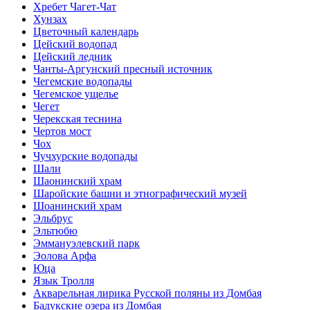
Хребет Чагет-Чат
Хунзах
Цветочный календарь
Цейский водопад
Цейский ледник
Чанты-Аргунский пресный источник
Чегемские водопады
Чегемское ущелье
Чегет
Черекская теснина
Чертов мост
Чох
Чучхурские водопады
Шали
Шаонинский храм
Шаройские башни и этнографический музей
Шоанинский храм
Эльбрус
Эльтюбю
Эммануэлевский парк
Эолова Арфа
Юца
Язык Тролля
Акварельная лирика Русской поляны из Домбая
Бадукские озера из Домбая