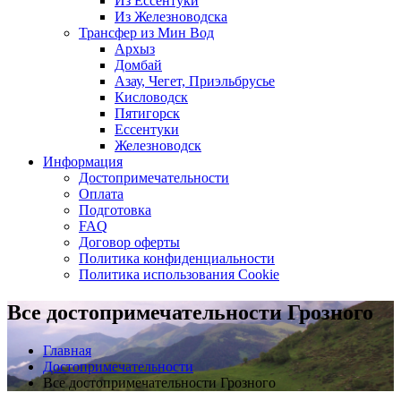
Из Ессентуки
Из Железноводска
Трансфер из Мин Вод
Архыз
Домбай
Азау, Чегет, Приэльбрусье
Кисловодск
Пятигорск
Ессентуки
Железноводск
Информация
Достопримечательности
Оплата
Подготовка
FAQ
Договор оферты
Политика конфиденциальности
Политика использования Cookie
Все достопримечательности Грозного
Главная
Достопримечательности
Все достопримечательности Грозного