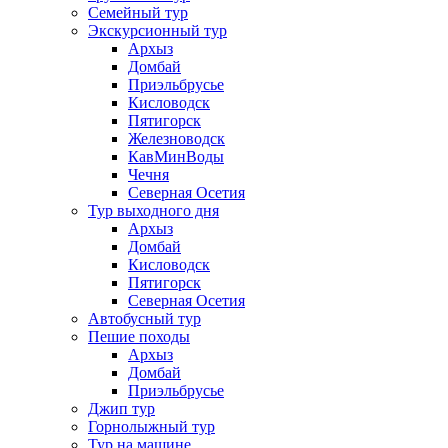
Семейный тур
Экскурсионный тур
Архыз
Домбай
Приэльбрусье
Кисловодск
Пятигорск
Железноводск
КавМинВоды
Чечня
Северная Осетия
Тур выходного дня
Архыз
Домбай
Кисловодск
Пятигорск
Северная Осетия
Автобусный тур
Пешие походы
Архыз
Домбай
Приэльбрусье
Джип тур
Горнолыжный тур
Тур на машине