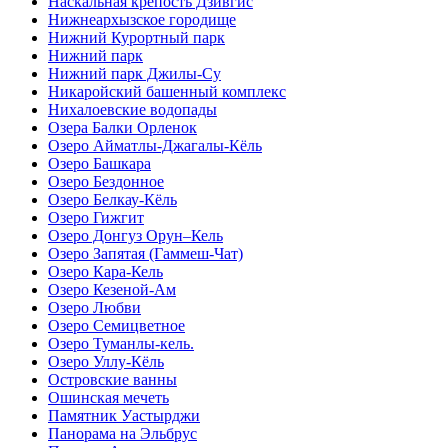
Наскальная крепость Дзивгис
Нижнеархызское городище
Нижний Курортный парк
Нижний парк
Нижний парк Джилы-Су
Никаройский башенный комплекс
Нихалоевские водопады
Озера Балки Орленок
Озеро Айматлы-Джагалы-Кёль
Озеро Башкара
Озеро Бездонное
Озеро Белкау-Кёль
Озеро Гижгит
Озеро Донгуз Орун–Кель
Озеро Запятая (Гаммеш-Чат)
Озеро Кара-Кель
Озеро Кезеной-Ам
Озеро Любви
Озеро Семицветное
Озеро Туманлы-кель.
Озеро Уллу-Кёль
Островские ванны
Ошинская мечеть
Памятник Уастырджи
Панорама на Эльбрус