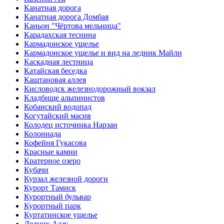
Канатная дорога
Канатная дорога Домбая
Каньон "Чёртова мельница"
Карадахская теснина
Кармадонское ущелье
Кармадонское ущелье и вид на ледник Майли
Каскадная лестница
Катайская беседка
Каштановая аллея
Кисловодск железнодорожный вокзал
Кладбище альпинистов
Кобанский водопад
Когутайский масив
Колодец источника Нарзан
Колоннада
Кофейня Гукасова
Красные камни
Кратерное озеро
Кубачи
Курзал железной дороги
Курорт Тамиск
Курортный бульвар
Курортный парк
Куртатинское ущелье
Ледник Азау