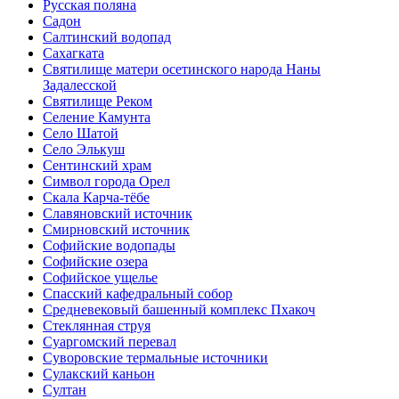
Русская поляна
Садон
Салтинский водопад
Сахагката
Святилище матери осетинского народа Наны
Задалесской
Святилище Реком
Селение Камунта
Село Шатой
Село Элькуш
Сентинский храм
Символ города Орел
Скала Карча-тёбе
Славяновский источник
Смирновский источник
Софийские водопады
Софийские озера
Софийское ущелье
Спасский кафедральный собор
Средневековый башенный комплекс Пхакоч
Стеклянная струя
Суаргомский перевал
Суворовские термальные источники
Сулакский каньон
Султан