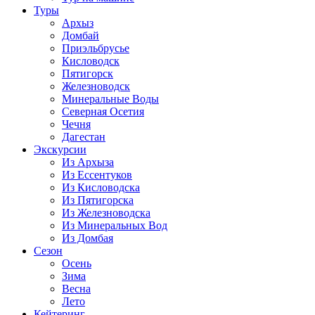
Туры
Архыз
Домбай
Приэльбрусье
Кисловодск
Пятигорск
Железноводск
Минеральные Воды
Северная Осетия
Чечня
Дагестан
Экскурсии
Из Архыза
Из Ессентуков
Из Кисловодска
Из Пятигорска
Из Железноводска
Из Минеральных Вод
Из Домбая
Сезон
Осень
Зима
Весна
Лето
Кейтеринг