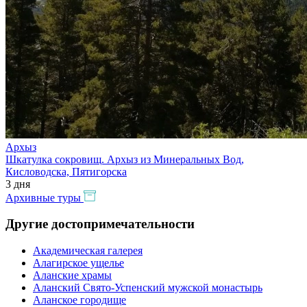
Архыз
Шкатулка сокровищ. Архыз из Минеральных Вод,
Кисловодска, Пятигорска
3 дня
Архивные туры
Другие достопримечательности
Академическая галерея
Алагирское ущелье
Аланские храмы
Аланский Свято-Успенский мужской монастырь
Аланское городище