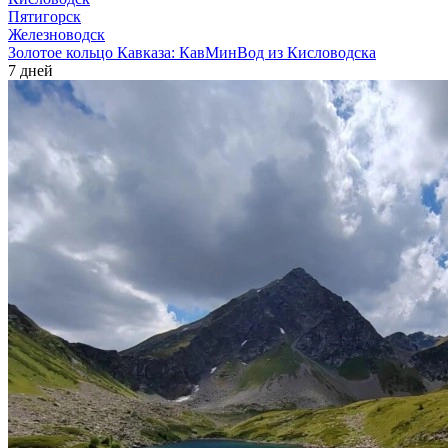
Пятигорск
Железноводск
Золотое кольцо Кавказа: КавМинВод из Кисловодска
7 дней