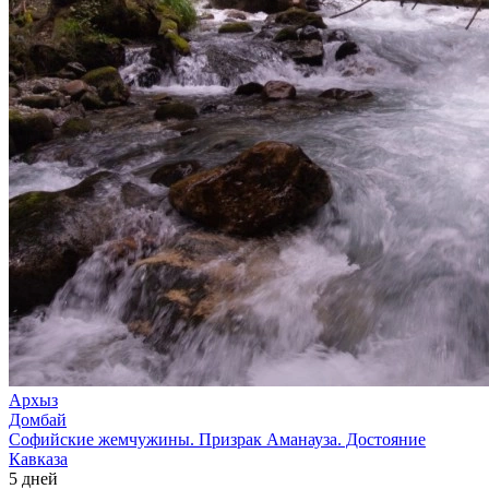
Архыз
Домбай
Софийские жемчужины. Призрак Аманауза. Достояние
Кавказа
5 дней