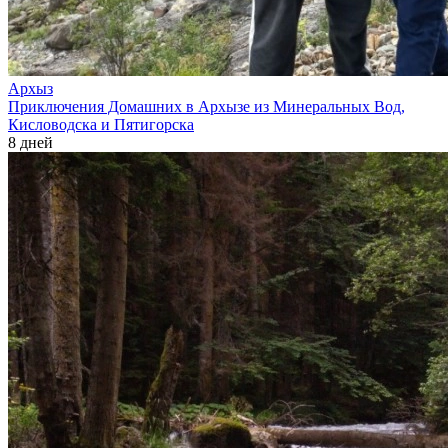
Архыз
Приключения Домашних в Архызе из Минеральных Вод,
Кисловодска и Пятигорска
8 дней