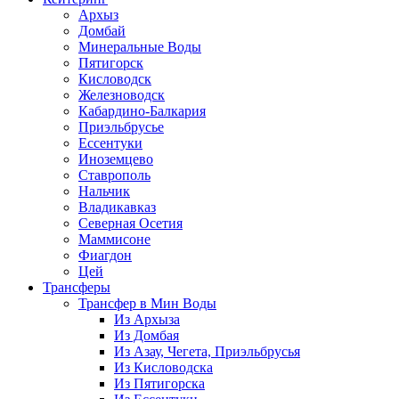
Архыз
Домбай
Минеральные Воды
Пятигорск
Кисловодск
Железноводск
Кабардино-Балкария
Приэльбрусье
Ессентуки
Иноземцево
Ставрополь
Нальчик
Владикавказ
Северная Осетия
Маммисоне
Фиагдон
Цей
Трансферы
Трансфер в Мин Воды
Из Архыза
Из Домбая
Из Азау, Чегета, Приэльбрусья
Из Кисловодска
Из Пятигорска