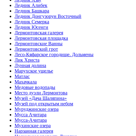
Ледник Алибек
Ледник Башкара
Ледник Донгузорун Восточный
Ледник Семерка
Ледник Юсенги
Лермонтовская галерея
Лермонтовская площадка
Лермонтовские Ванны
Лермонтовский грот
Лесо-Кяфарское городище. Дольмены
Лик Христа
Лунная долина
Марухское ущелье
Матлас
Махачкала
Медовые водопады
Место дуэли Лермонтова
Музей «Дача Шаляпина»
Музей под открытым небом
Муруджинские озера
Мусса Ачитара
Мусса-Ачитара
Мухинские озера
Нарзанная галерея