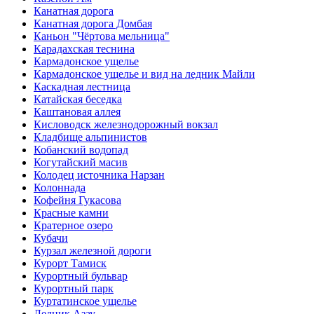
Канатная дорога
Канатная дорога Домбая
Каньон "Чёртова мельница"
Карадахская теснина
Кармадонское ущелье
Кармадонское ущелье и вид на ледник Майли
Каскадная лестница
Катайская беседка
Каштановая аллея
Кисловодск железнодорожный вокзал
Кладбище альпинистов
Кобанский водопад
Когутайский масив
Колодец источника Нарзан
Колоннада
Кофейня Гукасова
Красные камни
Кратерное озеро
Кубачи
Курзал железной дороги
Курорт Тамиск
Курортный бульвар
Курортный парк
Куртатинское ущелье
Ледник Азау