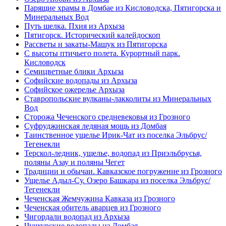
Парящие храмы в Домбае из Кисловодска, Пятигорска и
Минеральных Вод
Путь шелка. Пхия из Архыза
Пятигорск. Исторический калейдоскоп
Рассветы и закаты-Машук из Пятигорска
С высоты птичьего полета. Курортный парк.
Кисловодск
Семицветные блики Архыза
Софийские водопады из Архыза
Софийское ожерелье Архыза
Ставропольские вулканы-лакколиты из Минеральных
Вод
Сторожа Чеченского средневековья из Грозного
Суфруджинская ледяная мощь из Домбая
Таинственное ущелье Ирик-Чат из поселка Эльбрус/
Тегенекли
Терскол-ледник, ущелье, водопад из Приэльбрусья,
поляны Азау и поляны Чегет
Традиции и обычаи. Кавказское погружение из Грозного
Ущелье Адыл-Су. Озеро Башкара из поселка Эльбрус/
Тегенекли
Чеченская Жемчужина Кавказа из Грозного
Чеченская обитель аварцев из Грозного
Чигордали водопад из Архыза
Чучхурские водопады из Домбая