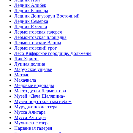
Ледник Алибек
Ледник Башкара
Ледник Донгузорун Восточный
Ледник Семерка
Ледник Юсенги
Лермонтовская галерея
Лермонтовская площадка
Лермонтовские Ванны
Лермонтовский грот
Лесо-Кяфарское городище. Дольмены
Лик Христа
Лунная долина
Марухское ущелье
Матлас
Махачкала
Медовые водопады
Место дуэли Лермонтова
Музей «Дача Шаляпина»
Музей под открытым небом
Муруджинские озера
Мусса Ачитара
Мусса-Ачитара
Мухинские озера
Нарзанная галерея