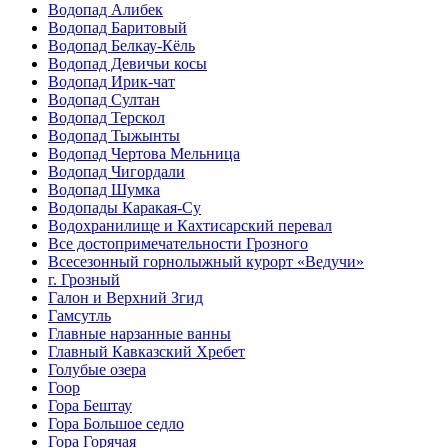
Водопад Алибек
Водопад Баритовый
Водопад Белкау-Кёль
Водопад Девичьи косы
Водопад Ирик-чат
Водопад Султан
Водопад Терскол
Водопад Тыжынты
Водопад Чертова Мельница
Водопад Чигордали
Водопад Шумка
Водопады Каракая-Су
Водохранилище и Кахтисарский перевал
Все достопримечательности Грозного
Всесезонный горнолыжный курорт «Ведучи»
г. Грозный
Галон и Верхний Згид
Гамсутль
Главные нарзанные ванны
Главный Кавказский Хребет
Голубые озера
Гоор
Гора Бештау
Гора Большое седло
Гора Горячая