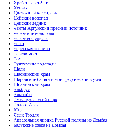
Хребет Чагет-Чат
Хунзах
Цветочный календарь
Цейский водопад
Цейский ледник
Чанты-Аргунский пресный источник
Чегемские водопады
Чегемское ущелье
Чегет
Черекская теснина
Чертов мост
Чох
Чучхурские водопады
Шали
Шаонинский храм
Шаройские башни и этнографический музей
Шоанинский храм
Эльбрус
Эльтюбю
Эммануэлевский парк
Эолова Арфа
Юца
Язык Тролля
Акварельная лирика Русской поляны из Домбая
Бадукские озера из Домбая