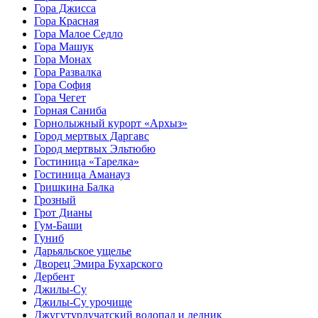
Гора Джисса
Гора Красная
Гора Малое Седло
Гора Машук
Гора Монах
Гора Развалка
Гора София
Гора Чегет
Горная Саниба
Горнолыжный курорт «Архыз»
Город мертвых Даргавс
Город мертвых Эльтюбю
Гостиница «Тарелка»
Гостиница Аманауз
Гришкина Балка
Грозный
Грот Дианы
Гум-Баши
Гуниб
Дарьяльское ущелье
Дворец Эмира Бухарского
Дербент
Джилы-Су
Джилы-Су урочище
Джугутурлучатский водопад и ледник