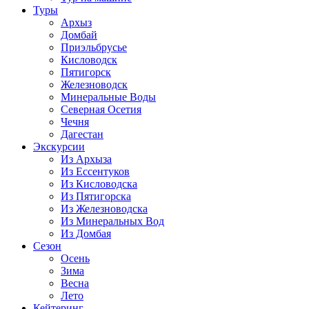
Туры
Архыз
Домбай
Приэльбрусье
Кисловодск
Пятигорск
Железноводск
Минеральные Воды
Северная Осетия
Чечня
Дагестан
Экскурсии
Из Архыза
Из Ессентуков
Из Кисловодска
Из Пятигорска
Из Железноводска
Из Минеральных Вод
Из Домбая
Сезон
Осень
Зима
Весна
Лето
Кейтеринг