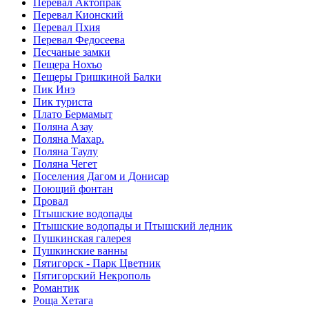
Перевал Актопрак
Перевал Кионский
Перевал Пхия
Перевал Федосеева
Песчаные замки
Пещера Нохъо
Пещеры Гришкиной Балки
Пик Инэ
Пик туриста
Плато Бермамыт
Поляна Азау
Поляна Махар.
Поляна Таулу
Поляна Чегет
Поселения Дагом и Донисар
Поющий фонтан
Провал
Птышские водопады
Птышские водопады и Птышский ледник
Пушкинская галерея
Пушкинские ванны
Пятигорск - Парк Цветник
Пятигорский Некрополь
Романтик
Роща Хетага