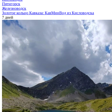
Пятигорск
Железноводск
Золотое кольцо Кавказа: КавМинВод из Кисловодска
7 дней