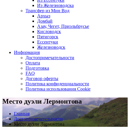
Из Ессентуки
Из Железноводска
Трансфер из Мин Вод
Архыз
Домбай
Азау, Чегет, Приэльбрусье
Кисловодск
Пятигорск
Ессентуки
Железноводск
Информация
Достопримечательности
Оплата
Подготовка
FAQ
Договор оферты
Политика конфиденциальности
Политика использования Cookie
Место дуэли Лермонтова
Главная
Достопримечательности
Место дуэли Лермонтова