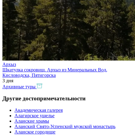
Архыз
Шкатулка сокровищ. Архыз из Минеральных Вод,
Кисловодска, Пятигорска
3 дня
Архивные туры
Другие достопримечательности
Академическая галерея
Алагирское ущелье
Аланские храмы
Аланский Свято-Успенский мужской монастырь
Аланское городище