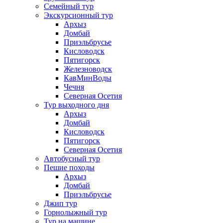
Семейный тур
Экскурсионный тур
Архыз
Домбай
Приэльбрусье
Кисловодск
Пятигорск
Железноводск
КавМинВоды
Чечня
Северная Осетия
Тур выходного дня
Архыз
Домбай
Кисловодск
Пятигорск
Северная Осетия
Автобусный тур
Пешие походы
Архыз
Домбай
Приэльбрусье
Джип тур
Горнолыжный тур
Тур на машине