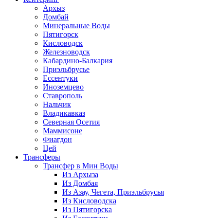
Архыз
Домбай
Минеральные Воды
Пятигорск
Кисловодск
Железноводск
Кабардино-Балкария
Приэльбрусье
Ессентуки
Иноземцево
Ставрополь
Нальчик
Владикавказ
Северная Осетия
Маммисоне
Фиагдон
Цей
Трансферы
Трансфер в Мин Воды
Из Архыза
Из Домбая
Из Азау, Чегета, Приэльбрусья
Из Кисловодска
Из Пятигорска