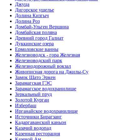
Джуца
Дигорское ущелье
Долина Кизгыч
Долина Роз
Домбай-Ульген Вершина
Домбайская поляна
Древний город Галиат
Дуккинские озера
Ермоловские ванны
Железноводск - гора Железная
Железноводский парк
Железнодорожный вокзал
Живописная дорога на Джилы-Су
Замок Шато Эркен
Зарамагская ГЭС
Зарамагское водохранилище
Зеркальный пруд
Золотой Курган
Избербаш
Ирганайское водохранилище
Источники Бирагзанг
Кадаргаванский каньон
Казачий водопад
Казенная ресторация
Казеной Ам