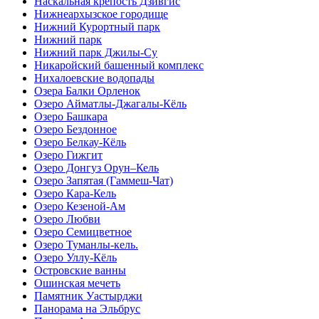
Наскальная крепость Дзивгис
Нижнеархызское городище
Нижний Курортный парк
Нижний парк
Нижний парк Джилы-Су
Никаройский башенный комплекс
Нихалоевские водопады
Озера Балки Орленок
Озеро Айматлы-Джагалы-Кёль
Озеро Башкара
Озеро Бездонное
Озеро Белкау-Кёль
Озеро Гижгит
Озеро Донгуз Орун–Кель
Озеро Запятая (Гаммеш-Чат)
Озеро Кара-Кель
Озеро Кезеной-Ам
Озеро Любви
Озеро Семицветное
Озеро Туманлы-кель.
Озеро Уллу-Кёль
Островские ванны
Ошинская мечеть
Памятник Уастырджи
Панорама на Эльбрус