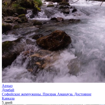
Архыз
Домбай
Софийские жемчужины. Призрак Аманауза. Достояние
Кавказа
5 дней