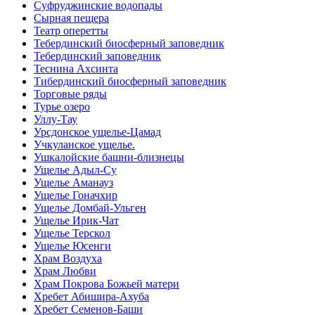
Суфруджинские водопады
Сырная пещера
Театр оперетты
Тебердинский биосферный заповедник
Тебердинский заповедник
Теснина Ахсинта
Тибердинский биосферный заповедник
Торговые ряды
Турье озеро
Уллу-Тау
Урсдонское ущелье-Цамад
Учкуланское ущелье.
Ушкалойские башни-близнецы
Ущелье Адыл-Су
Ущелье Аманауз
Ущелье Гоначхир
Ущелье Домбай-Ульген
Ущелье Ирик-Чат
Ущелье Терскол
Ущелье Юсенги
Храм Воздуха
Храм Любви
Храм Покрова Божьей матери
Хребет Абишира-Ахуба
Хребет Семенов-Баши