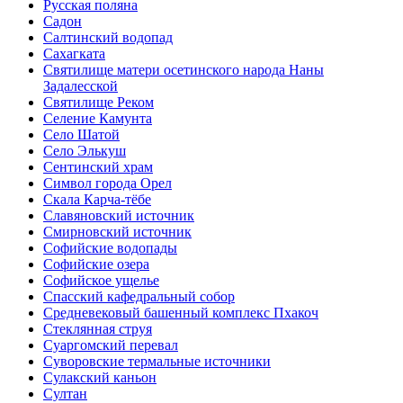
Русская поляна
Садон
Салтинский водопад
Сахагката
Святилище матери осетинского народа Наны
Задалесской
Святилище Реком
Селение Камунта
Село Шатой
Село Элькуш
Сентинский храм
Символ города Орел
Скала Карча-тёбе
Славяновский источник
Смирновский источник
Софийские водопады
Софийские озера
Софийское ущелье
Спасский кафедральный собор
Средневековый башенный комплекс Пхакоч
Стеклянная струя
Суаргомский перевал
Суворовские термальные источники
Сулакский каньон
Султан