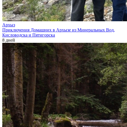
Архыз
Приключения Домашних в Архызе из Минеральных Вод,
Кисловодска и Пятигорска
8 дней