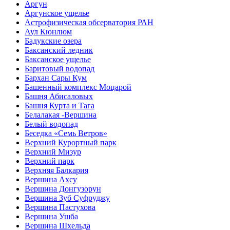
Аргун
Аргунское ущелье
Астрофизическая обсерватория РАН
Аул Кюнлюм
Бадукские озера
Баксанский ледник
Баксанское ущелье
Баритовый водопад
Бархан Сары Кум
Башенный комплекс Моцарой
Башня Абисаловых
Башня Курта и Тага
Белалакая -Вершина
Белый водопад
Беседка «Семь Ветров»
Верхний Курортный парк
Верхний Мизур
Верхний парк
Верхняя Балкария
Вершина Ахсу
Вершина Донгузорун
Вершина Зуб Суфруджу
Вершина Пастухова
Вершина Ушба
Вершина Шхельда