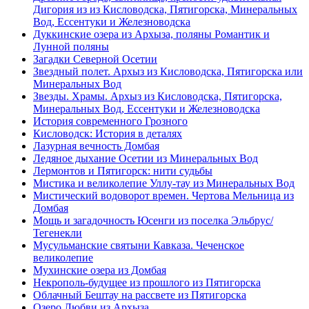
Дигория из из Кисловодска, Пятигорска, Минеральных
Вод, Ессентуки и Железноводска
Дуккинские озера из Архыза, поляны Романтик и
Лунной поляны
Загадки Северной Осетии
Звездный полет. Архыз из Кисловодска, Пятигорска или
Минеральных Вод
Звезды. Храмы. Архыз из Кисловодска, Пятигорска,
Минеральных Вод, Ессентуки и Железноводска
История современного Грозного
Кисловодск: История в деталях
Лазурная вечность Домбая
Ледяное дыхание Осетии из Минеральных Вод
Лермонтов и Пятигорск: нити судьбы
Мистика и великолепие Уллу-тау из Минеральных Вод
Мистический водоворот времен. Чертова Мельница из
Домбая
Мощь и загадочность Юсенги из поселка Эльбрус/
Тегенекли
Мусульманские святыни Кавказа. Чеченское
великолепие
Мухинские озера из Домбая
Некрополь-будущее из прошлого из Пятигорска
Облачный Бештау на рассвете из Пятигорска
Озеро Любви из Архыза