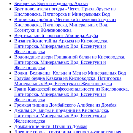
Белоречье. Брызги водопада. Архыз
Брат повелителя погоды - Чегет. Приэльбрусье из
Кисловодска, Пятигорска и Минеральных Вод
В поисках гробниц. Чегемский шелковый путь из
Кисловодска, Пятигорска, Минеральных Вод,
Ессентуки и Железноводска
Вертикальный горизонт Абишира-Ахуба
Византийские тайны Архыза из Кисловодска,
Пятигорска, Минеральных Вод, Ессентуки и
Железноводска
Водопадные двери Гришкиной балки из Кисловодска,
Пятигорска, Минеральных Вод, Ессентуки и
Железноводска
Волки, Великаны, Кольца и Мед из Минеральных Вод
Голубая бездна Кавказа из Кисловодска, Пятигорска,
Минеральных Вод, Ессентуки и Железноводска
Грани Кавказской конфессиональности из Кисловодска,
Пятигорска, Минеральных Вод, Ессентуки и
Железноводска
Громкая тишина Домбайского Алибека из Домбая
Джилы-Су- мифы и предания из Кисловодска,
Пятигорска, Минеральных Вод, Ессентуки и
Железноводска
Домбайские нити. Птыш из Домбая
Древние города, святилища, крепости-удивительная