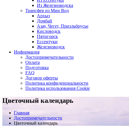
Из Ессентуки
Из Железноводска
Трансфер из Мин Вод
Архыз
Домбай
Азау, Чегет, Приэльбрусье
Кисловодск
Пятигорск
Ессентуки
Железноводск
Информация
Достопримечательности
Оплата
Подготовка
FAQ
Договор оферты
Политика конфиденциальности
Политика использования Cookie
Цветочный календарь
Главная
Достопримечательности
Цветочный календарь