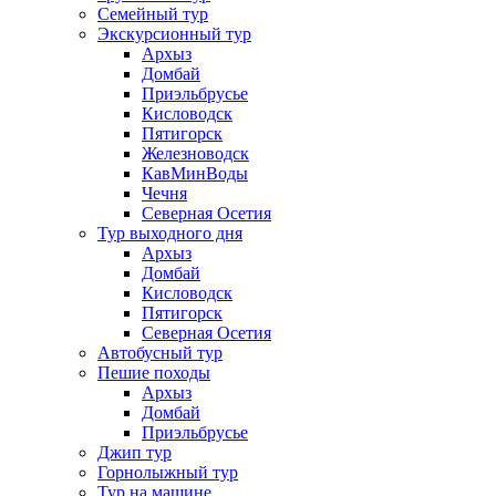
Семейный тур
Экскурсионный тур
Архыз
Домбай
Приэльбрусье
Кисловодск
Пятигорск
Железноводск
КавМинВоды
Чечня
Северная Осетия
Тур выходного дня
Архыз
Домбай
Кисловодск
Пятигорск
Северная Осетия
Автобусный тур
Пешие походы
Архыз
Домбай
Приэльбрусье
Джип тур
Горнолыжный тур
Тур на машине