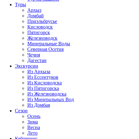
Туры
Архыз
Домбай
Приэльбрусье
Кисловодск
Пятигорск
Железноводск
Минеральные Воды
Северная Осетия
Чечня
Дагестан
Экскурсии
Из Архыза
Из Ессентуков
Из Кисловодска
Из Пятигорска
Из Железноводска
Из Минеральных Вод
Из Домбая
Сезон
Осень
Зима
Весна
Лето
Кейтеринг