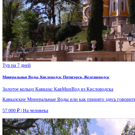
Тур на 7 дней
Минеральные Воды, Кисловодск, Пятигорск, Железноводск
Золотое кольцо Кавказа: КавМинВод из Кисловодска
Кавказские Минеральные Воды или как принято здесь говорить
57 000 ₽
| На человека