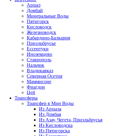
Архыз
Домбай
Минеральные Воды
Пятигорск
Кисловодск
Железноводск
Кабардино-Балкария
Приэльбрусье
Ессентуки
Иноземцево
Ставрополь
Нальчик
Владикавказ
Северная Осетия
Маммисоне
Фиагдон
Цей
Трансферы
Трансфер в Мин Воды
Из Архыза
Из Домбая
Из Азау, Чегета, Приэльбрусья
Из Кисловодска
Из Пятигорска