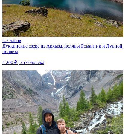
5-7 часов
Дуккинские озера из Архыза, поляны Романтик и Лунной
поляны
4 200 ₽
| За человека