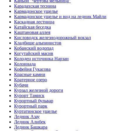
Каньон "Чёртова мельница"
Карадахская теснина
Кармадонское ущелье
Кармадонское ущелье и вид на ледник Майли
Каскадная лестница
Катайская беседка
Каштановая аллея
Кисловодск железнодорожный вокзал
Кладбище альпинистов
Кобанский водопад
Когутайский масив
Колодец источника Нарзан
Колоннада
Кофейня Гукасова
Красные камни
Кратерное озеро
Кубачи
Курзал железной дороги
Курорт Тамиск
Курортный бульвар
Курортный парк
Куртатинское ущелье
Ледник Азау
Ледник Алибек
Ледник Башкара