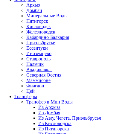
Архыз
Домбай
Минеральные Воды
Пятигорск
Кисловодск
Железноводск
Кабардино-Балкария
Приэльбрусье
Ессентуки
Иноземцево
Ставрополь
Нальчик
Владикавказ
Северная Осетия
Маммисоне
Фиагдон
Цей
Трансферы
Трансфер в Мин Воды
Из Архыза
Из Домбая
Из Азау, Чегета, Приэльбрусья
Из Кисловодска
Из Пятигорска