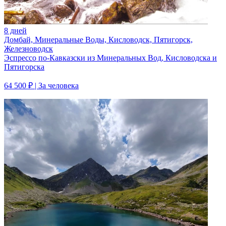
8 дней
Домбай, Минеральные Воды, Кисловодск, Пятигорск,
Железноводск
Эспрессо по-Кавказски из Минеральных Вод, Кисловодска и
Пятигорска
64 500 ₽
| За человека