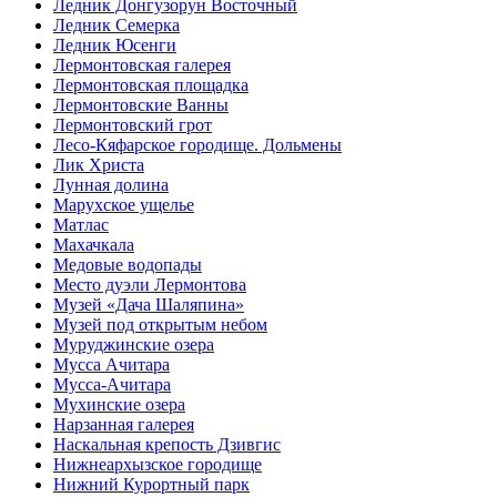
Ледник Донгузорун Восточный
Ледник Семерка
Ледник Юсенги
Лермонтовская галерея
Лермонтовская площадка
Лермонтовские Ванны
Лермонтовский грот
Лесо-Кяфарское городище. Дольмены
Лик Христа
Лунная долина
Марухское ущелье
Матлас
Махачкала
Медовые водопады
Место дуэли Лермонтова
Музей «Дача Шаляпина»
Музей под открытым небом
Муруджинские озера
Мусса Ачитара
Мусса-Ачитара
Мухинские озера
Нарзанная галерея
Наскальная крепость Дзивгис
Нижнеархызское городище
Нижний Курортный парк