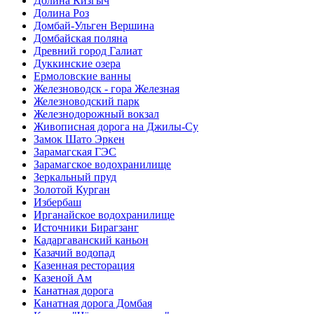
Долина Кизгыч
Долина Роз
Домбай-Ульген Вершина
Домбайская поляна
Древний город Галиат
Дуккинские озера
Ермоловские ванны
Железноводск - гора Железная
Железноводский парк
Железнодорожный вокзал
Живописная дорога на Джилы-Су
Замок Шато Эркен
Зарамагская ГЭС
Зарамагское водохранилище
Зеркальный пруд
Золотой Курган
Избербаш
Ирганайское водохранилище
Источники Бирагзанг
Кадаргаванский каньон
Казачий водопад
Казенная ресторация
Казеной Ам
Канатная дорога
Канатная дорога Домбая