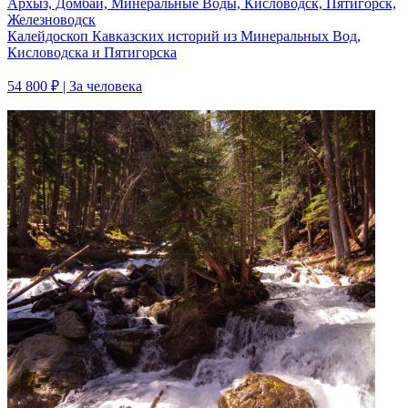
Архыз, Домбай, Минеральные Воды, Кисловодск, Пятигорск,
Железноводск
Калейдоскоп Кавказских историй из Минеральных Вод,
Кисловодска и Пятигорска
54 800 ₽
| За человека