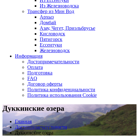
Из Ессентуки
Из Железноводска
Трансфер из Мин Вод
Архыз
Домбай
Азау, Чегет, Приэльбрусье
Кисловодск
Пятигорск
Ессентуки
Железноводск
Информация
Достопримечательности
Оплата
Подготовка
FAQ
Договор оферты
Политика конфиденциальности
Политика использования Cookie
Дуккинские озера
Главная
Достопримечательности
Дуккинские озера