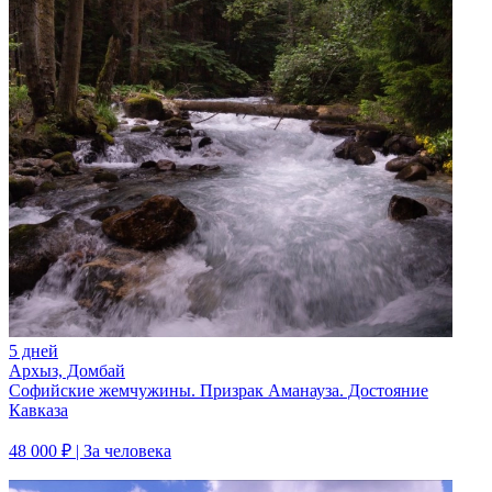
5 дней
Архыз, Домбай
Софийские жемчужины. Призрак Аманауза. Достояние
Кавказа
48 000 ₽
| За человека