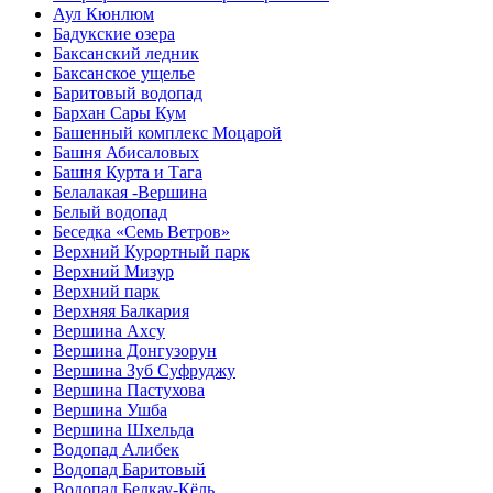
Аул Кюнлюм
Бадукские озера
Баксанский ледник
Баксанское ущелье
Баритовый водопад
Бархан Сары Кум
Башенный комплекс Моцарой
Башня Абисаловых
Башня Курта и Тага
Белалакая -Вершина
Белый водопад
Беседка «Семь Ветров»
Верхний Курортный парк
Верхний Мизур
Верхний парк
Верхняя Балкария
Вершина Ахсу
Вершина Донгузорун
Вершина Зуб Суфруджу
Вершина Пастухова
Вершина Ушба
Вершина Шхельда
Водопад Алибек
Водопад Баритовый
Водопад Белкау-Кёль