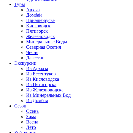
Туры
Архыз
Домбай
Приэльбрусье
Кисловодск
Пятигорск
Железноводск
Минеральные Воды
Северная Осетия
Чечня
Дагестан
Экскурсии
Из Архыза
Из Ессентуков
Из Кисловодска
Из Пятигорска
Из Железноводска
Из Минеральных Вод
Из Домбая
Сезон
Осень
Зима
Весна
Лето
Кейтеринг