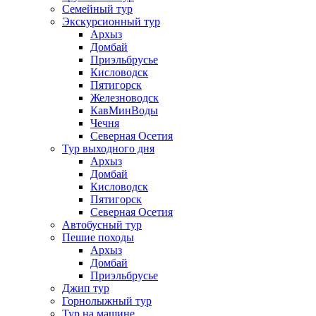
Семейный тур
Экскурсионный тур
Архыз
Домбай
Приэльбрусье
Кисловодск
Пятигорск
Железноводск
КавМинВоды
Чечня
Северная Осетия
Тур выходного дня
Архыз
Домбай
Кисловодск
Пятигорск
Северная Осетия
Автобусный тур
Пешие походы
Архыз
Домбай
Приэльбрусье
Джип тур
Горнолыжный тур
Тур на машине