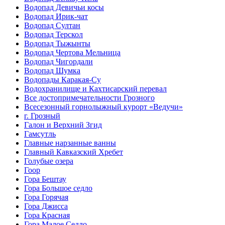
Водопад Девичьи косы
Водопад Ирик-чат
Водопад Султан
Водопад Терскол
Водопад Тыжынты
Водопад Чертова Мельница
Водопад Чигордали
Водопад Шумка
Водопады Каракая-Су
Водохранилище и Кахтисарский перевал
Все достопримечательности Грозного
Всесезонный горнолыжный курорт «Ведучи»
г. Грозный
Галон и Верхний Згид
Гамсутль
Главные нарзанные ванны
Главный Кавказский Хребет
Голубые озера
Гоор
Гора Бештау
Гора Большое седло
Гора Горячая
Гора Джисса
Гора Красная
Гора Малое Седло