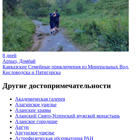
8 дней
Архыз, Домбай
Кавказские Семейные приключения из Минеральных Вод,
Кисловодска и Пятигорска
Другие достопримечательности
Академическая галерея
Алагирское ущелье
Аланские храмы
Аланский Свято-Успенский мужской монастырь
Аланское городище
Аргун
Аргунское ущелье
Астрофизическая обсерватория РАН