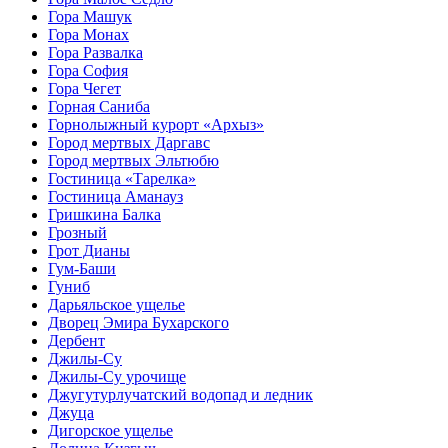
Гора Машук
Гора Монах
Гора Развалка
Гора София
Гора Чегет
Горная Саниба
Горнолыжный курорт «Архыз»
Город мертвых Даргавс
Город мертвых Эльтюбю
Гостиница «Тарелка»
Гостиница Аманауз
Гришкина Балка
Грозный
Грот Дианы
Гум-Баши
Гуниб
Дарьяльское ущелье
Дворец Эмира Бухарского
Дербент
Джилы-Су
Джилы-Су урочище
Джугутурлучатский водопад и ледник
Джуца
Дигорское ущелье