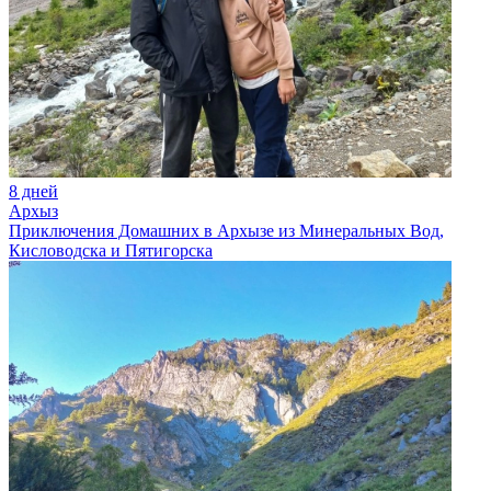
8 дней
Архыз
Приключения Домашних в Архызе из Минеральных Вод,
Кисловодска и Пятигорска