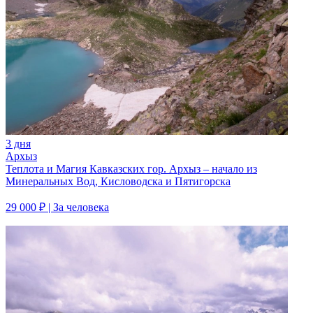
3 дня
Архыз
Теплота и Магия Кавказских гор. Архыз – начало из
Минеральных Вод, Кисловодска и Пятигорска
29 000 ₽
| За человека