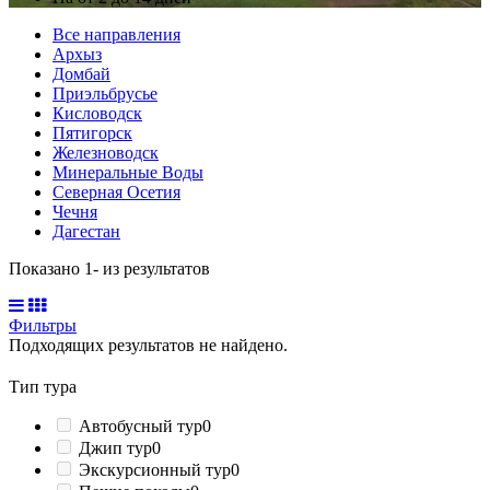
Все направления
Архыз
Домбай
Приэльбрусье
Кисловодск
Пятигорск
Железноводск
Минеральные Воды
Северная Осетия
Чечня
Дагестан
Показано 1-
из
результатов
Фильтры
Подходящих результатов не найдено.
Тип тура
Автобусный тур
0
Джип тур
0
Экскурсионный тур
0