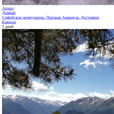
Архыз
Домбай
Софийские жемчужины. Призрак Аманауза. Достояние
Кавказа
5 дней