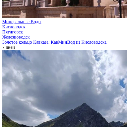
Минеральные Воды
Кисловодск
Пятигорск
Железноводск
Золотое кольцо Кавказа: КавМинВод из Кисловодска
7 дней