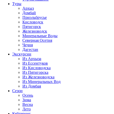
Туры
Архыз
Домбай
Приэльбрусье
Кисловодск
Пятигорск
Железноводск
Минеральные Воды
Северная Осетия
Чечня
Дагестан
Экскурсии
Из Архыза
Из Ессентуков
Из Кисловодска
Из Пятигорска
Из Железноводска
Из Минеральных Вод
Из Домбая
Сезон
Осень
Зима
Весна
Лето
Кейтеринг