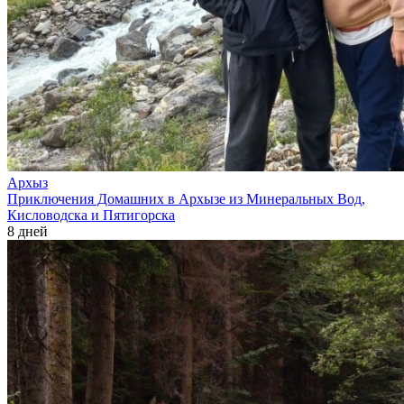
Архыз
Приключения Домашних в Архызе из Минеральных Вод,
Кисловодска и Пятигорска
8 дней