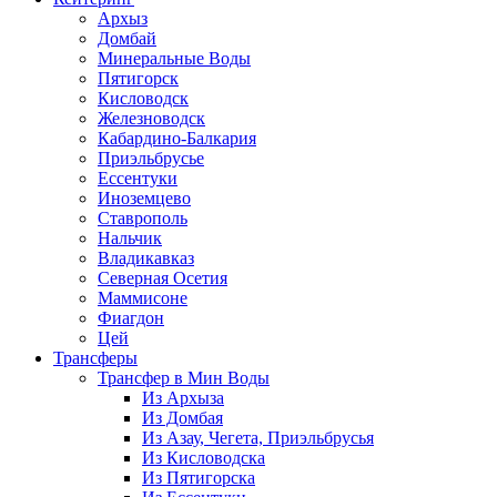
Архыз
Домбай
Минеральные Воды
Пятигорск
Кисловодск
Железноводск
Кабардино-Балкария
Приэльбрусье
Ессентуки
Иноземцево
Ставрополь
Нальчик
Владикавказ
Северная Осетия
Маммисоне
Фиагдон
Цей
Трансферы
Трансфер в Мин Воды
Из Архыза
Из Домбая
Из Азау, Чегета, Приэльбрусья
Из Кисловодска
Из Пятигорска