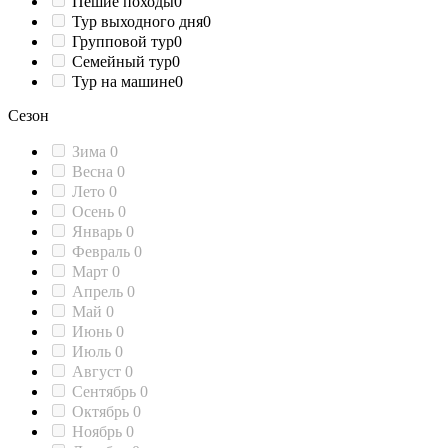
Пешие походы
0
Тур выходного дня
0
Групповой тур
0
Семейный тур
0
Тур на машине
0
Сезон
Зима
0
Весна
0
Лето
0
Осень
0
Январь
0
Февраль
0
Март
0
Апрель
0
Май
0
Июнь
0
Июль
0
Август
0
Сентябрь
0
Октябрь
0
Ноябрь
0