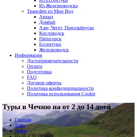
Из Ессентуки
Из Железноводска
Трансфер из Мин Вод
Архыз
Домбай
Азау, Чегет, Приэльбрусье
Кисловодск
Пятигорск
Ессентуки
Железноводск
Информация
Достопримечательности
Оплата
Подготовка
FAQ
Договор оферты
Политика конфиденциальности
Политика использования Cookie
Туры в Чечню на от 2 до 14 дней
Главная
Туры
Чечня
На от 2 до 14 дней