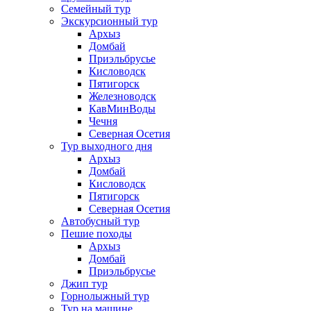
Семейный тур
Экскурсионный тур
Архыз
Домбай
Приэльбрусье
Кисловодск
Пятигорск
Железноводск
КавМинВоды
Чечня
Северная Осетия
Тур выходного дня
Архыз
Домбай
Кисловодск
Пятигорск
Северная Осетия
Автобусный тур
Пешие походы
Архыз
Домбай
Приэльбрусье
Джип тур
Горнолыжный тур
Тур на машине