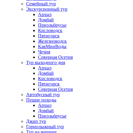
Семейный тур
Экскурсионный тур
Архыз
Домбай
Приэльбрусье
Кисловодск
Пятигорск
Железноводск
КавМинВоды
Чечня
Северная Осетия
Тур выходного дня
Архыз
Домбай
Кисловодск
Пятигорск
Северная Осетия
Автобусный тур
Пешие походы
Архыз
Домбай
Приэльбрусье
Джип тур
Горнолыжный тур
Тур на машине