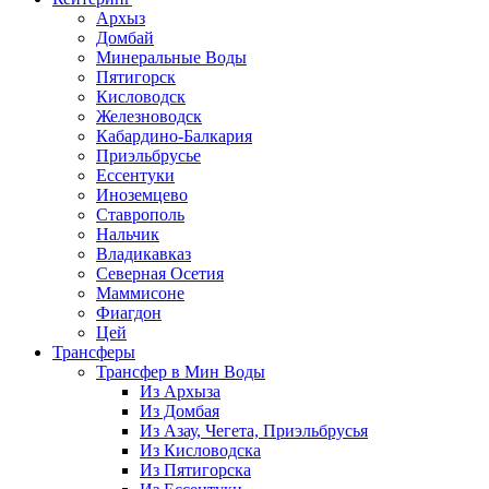
Архыз
Домбай
Минеральные Воды
Пятигорск
Кисловодск
Железноводск
Кабардино-Балкария
Приэльбрусье
Ессентуки
Иноземцево
Ставрополь
Нальчик
Владикавказ
Северная Осетия
Маммисоне
Фиагдон
Цей
Трансферы
Трансфер в Мин Воды
Из Архыза
Из Домбая
Из Азау, Чегета, Приэльбрусья
Из Кисловодска
Из Пятигорска