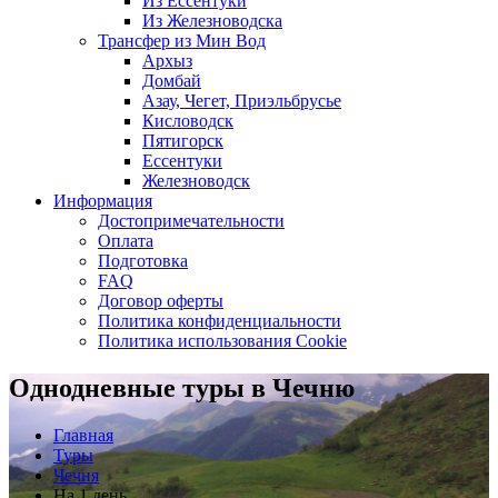
Из Ессентуки
Из Железноводска
Трансфер из Мин Вод
Архыз
Домбай
Азау, Чегет, Приэльбрусье
Кисловодск
Пятигорск
Ессентуки
Железноводск
Информация
Достопримечательности
Оплата
Подготовка
FAQ
Договор оферты
Политика конфиденциальности
Политика использования Cookie
Однодневные туры в Чечню
Главная
Туры
Чечня
На 1 день