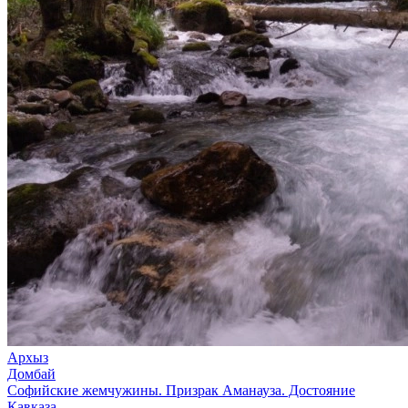
Архыз
Домбай
Софийские жемчужины. Призрак Аманауза. Достояние
Кавказа