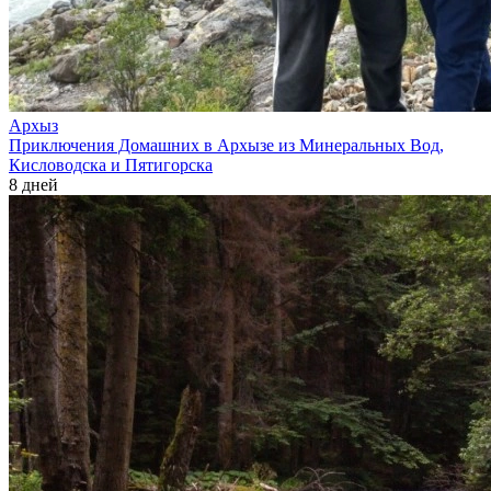
Архыз
Приключения Домашних в Архызе из Минеральных Вод,
Кисловодска и Пятигорска
8 дней