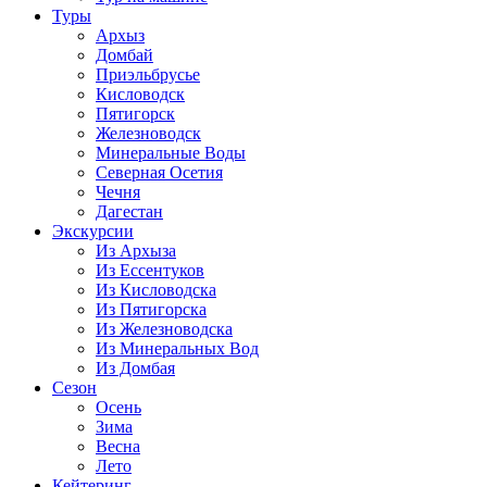
Туры
Архыз
Домбай
Приэльбрусье
Кисловодск
Пятигорск
Железноводск
Минеральные Воды
Северная Осетия
Чечня
Дагестан
Экскурсии
Из Архыза
Из Ессентуков
Из Кисловодска
Из Пятигорска
Из Железноводска
Из Минеральных Вод
Из Домбая
Сезон
Осень
Зима
Весна
Лето
Кейтеринг