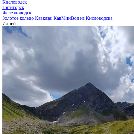
Кисловодск
Пятигорск
Железноводск
Золотое кольцо Кавказа: КавМинВод из Кисловодска
7 дней