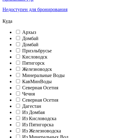
Недоступен для бронирования
Куда
Архыз
Домбай
Домбай
Приэльбрусье
Кисловодск
Пятигорск
Железноводск
Минеральные Воды
КавМинВоды
Северная Осетия
Чечня
Северная Осетия
Дагестан
Из Домбая
Из Кисловодска
Из Пятигорска
Из Железноводска
Из Минеральных Вод