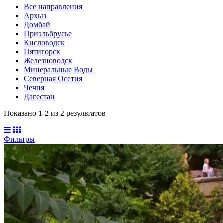
Все направления
Архыз
Домбай
Приэльбрусье
Кисловодск
Пятигорск
Железноводск
Минеральные Воды
Северная Осетия
Чечня
Дагестан
Показано 1-
2
из
2
результатов
Фильтры