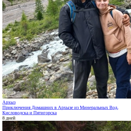
Архыз
Приключения Домашних в Архызе из Минеральных Вод,
Кисловодска и Пятигорска
8 дней