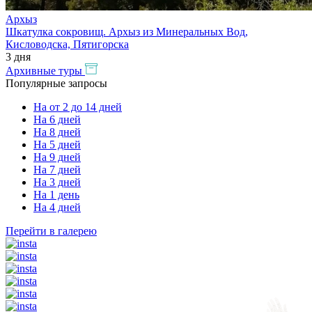
Архыз
Шкатулка сокровищ. Архыз из Минеральных Вод,
Кисловодска, Пятигорска
3 дня
Архивные туры
Популярные
запросы
На от 2 до 14 дней
На 6 дней
На 8 дней
На 5 дней
На 9 дней
На 7 дней
На 3 дней
На 1 день
На 4 дней
Перейти в галерею