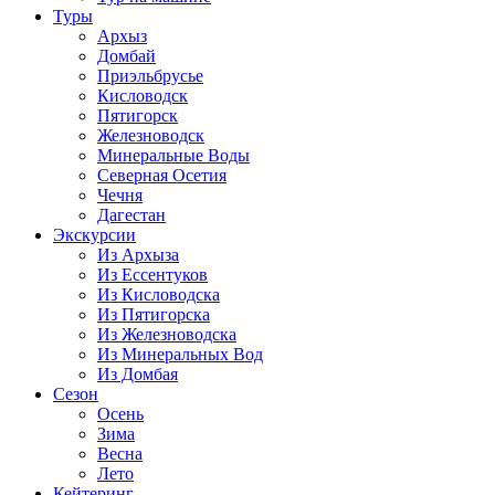
Туры
Архыз
Домбай
Приэльбрусье
Кисловодск
Пятигорск
Железноводск
Минеральные Воды
Северная Осетия
Чечня
Дагестан
Экскурсии
Из Архыза
Из Ессентуков
Из Кисловодска
Из Пятигорска
Из Железноводска
Из Минеральных Вод
Из Домбая
Сезон
Осень
Зима
Весна
Лето
Кейтеринг