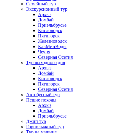
Семейный тур
Экскурсионный тур
Архыз
Домбай
Приэльбрусье
Кисловодск
Пятигорск
Железноводск
КавМинВоды
Чечня
Северная Осетия
Тур выходного дня
Архыз
Домбай
Кисловодск
Пятигорск
Северная Осетия
Автобусный тур
Пешие походы
Архыз
Домбай
Приэльбрусье
Джип тур
Горнолыжный тур
Тур на машине