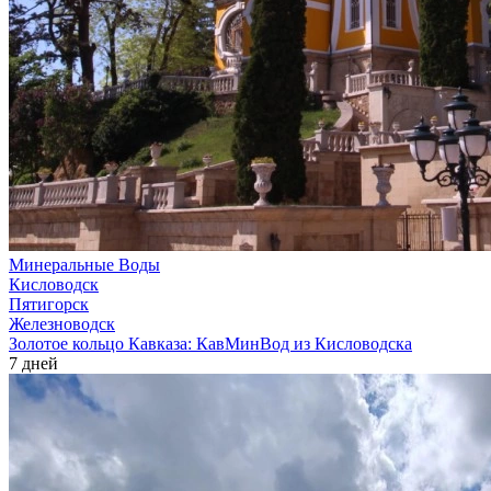
Минеральные Воды
Кисловодск
Пятигорск
Железноводск
Золотое кольцо Кавказа: КавМинВод из Кисловодска
7 дней