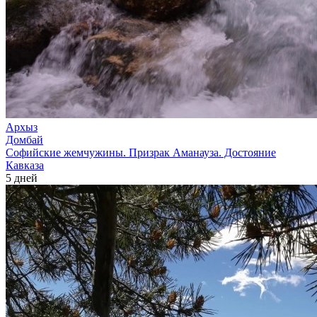
Архыз
Домбай
Софийские жемчужины. Призрак Аманауза. Достояние
Кавказа
5 дней