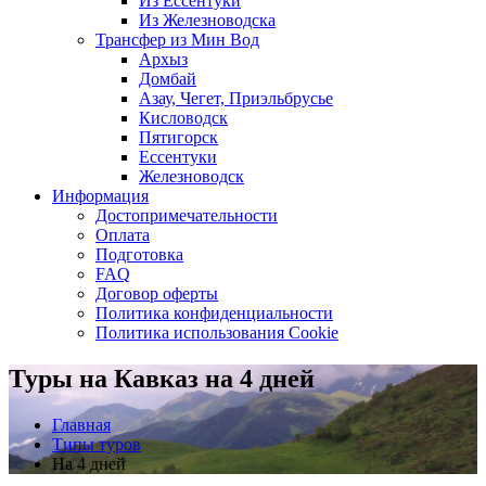
Из Ессентуки
Из Железноводска
Трансфер из Мин Вод
Архыз
Домбай
Азау, Чегет, Приэльбрусье
Кисловодск
Пятигорск
Ессентуки
Железноводск
Информация
Достопримечательности
Оплата
Подготовка
FAQ
Договор оферты
Политика конфиденциальности
Политика использования Cookie
Туры на Кавказ на 4 дней
Главная
Типы туров
На 4 дней