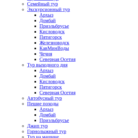
Семейный тур
Экскурсионный тур
Архыз
Домбай
Приэльбрусье
Кисловодск
Пятигорск
Железноводск
КавМинВоды
Чечня
Северная Осетия
Тур выходного дня
Архыз
Домбай
Кисловодск
Пятигорск
Северная Осетия
Автобусный тур
Пешие походы
Архыз
Домбай
Приэльбрусье
Джип тур
Горнолыжный тур
Тур на машине