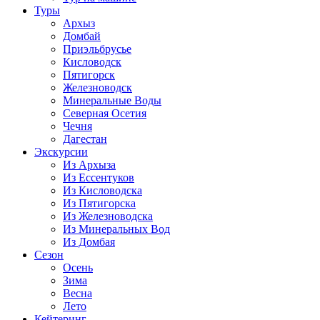
Туры
Архыз
Домбай
Приэльбрусье
Кисловодск
Пятигорск
Железноводск
Минеральные Воды
Северная Осетия
Чечня
Дагестан
Экскурсии
Из Архыза
Из Ессентуков
Из Кисловодска
Из Пятигорска
Из Железноводска
Из Минеральных Вод
Из Домбая
Сезон
Осень
Зима
Весна
Лето
Кейтеринг