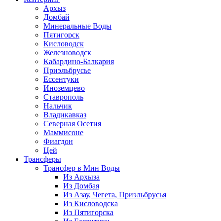
Архыз
Домбай
Минеральные Воды
Пятигорск
Кисловодск
Железноводск
Кабардино-Балкария
Приэльбрусье
Ессентуки
Иноземцево
Ставрополь
Нальчик
Владикавказ
Северная Осетия
Маммисоне
Фиагдон
Цей
Трансферы
Трансфер в Мин Воды
Из Архыза
Из Домбая
Из Азау, Чегета, Приэльбрусья
Из Кисловодска
Из Пятигорска