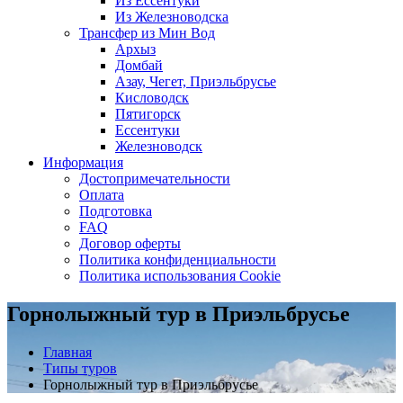
Из Ессентуки
Из Железноводска
Трансфер из Мин Вод
Архыз
Домбай
Азау, Чегет, Приэльбрусье
Кисловодск
Пятигорск
Ессентуки
Железноводск
Информация
Достопримечательности
Оплата
Подготовка
FAQ
Договор оферты
Политика конфиденциальности
Политика использования Cookie
Горнолыжный тур в Приэльбрусье
Главная
Типы туров
Горнолыжный тур в Приэльбрусье